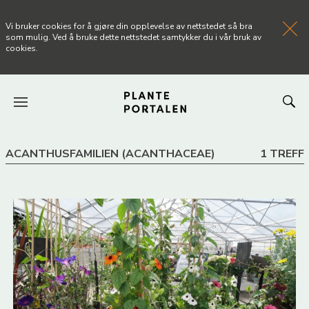
Vi bruker cookies for å gjøre din opplevelse av nettstedet så bra
som mulig. Ved å bruke dette nettstedet samtykker du i vår bruk av
cookies.
FORSIDEN
ACANTHUSFAMILIEN (ACANTHACEAE)
1 TREFF
NYHETER
ARTIKLER
OM PLANTEPORTALEN
KONTAKT