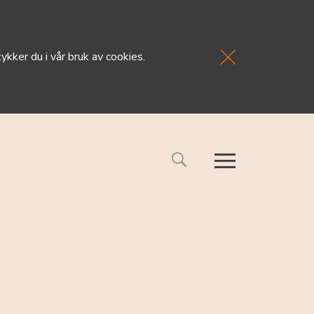
kker du i vår bruk av cookies.
FORSIDE
NYHETE