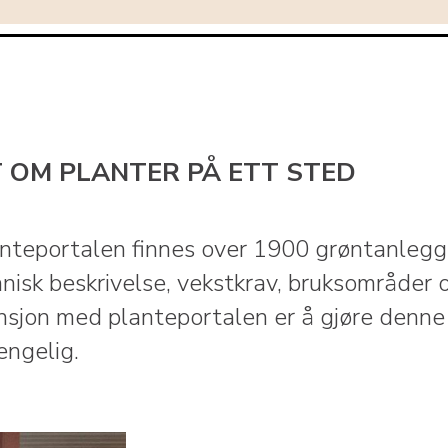
T OM PLANTER PÅ ETT STED
anteportalen finnes over 1900 grøntanleg
nisk beskrivelse, vekstkrav, bruksområder o
nsjon med planteportalen er å gjøre denne
jengelig.