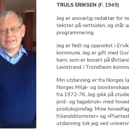
TRULS ERIKSEN
(F. 1949)
Jeg er ansvarlig redaktør for n
tekster på nettsiden, og står an
programmering.
Jeg er født og oppvokst i Ervik
kommune. Jeg er gift med Gunh
barn, som er bosatt på Østland
Leinstrand i Trondheim komm
Min utdanning er fra Norges l
Norges Miljø- og biovitenskape
fra 1972-76. Jeg gikk på studi
jord- og hagebruk» med hove
produksjonsfag. Mine hovedfa
frilandsblomster» og «Plantes
utdanning tok jeg ved universi