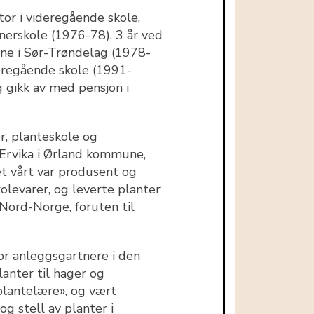
tor i videregående skole,
nerskole (1976-78), 3 år ved
ne i Sør-Trøndelag (1978-
deregående skole (1991-
g gikk av med pensjon i
r, planteskole og
 Ervika i Ørland kommune,
 vårt var produsent og
olevarer, og leverte planter
 Nord-Norge, foruten til
or anleggsgartnere i den
anter til hager og
plantelære», og vært
og stell av planter i