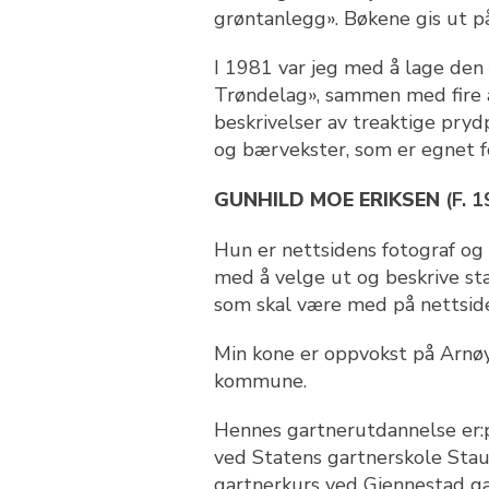
grøntanlegg». Bøkene gis ut p
I 1981 var jeg med å lage den f
Trøndelag», sammen med fire 
beskrivelser av treaktige pryd
og bærvekster, som er egnet fo
GUNHILD MOE ERIKSEN
(F. 
Hun er nettsidens fotograf og 
med å velge ut og beskrive 
som skal være med på nettsid
Min kone er oppvokst på Arnø
kommune.
Hennes gartnerutdannelse er:
ved Statens gartnerskole Sta
gartnerkurs ved Gjennestad ga