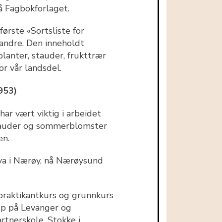
å Fagbokforlaget.
ørste «Sortsliste for
andre. Den inneholdt
planter, stauder, frukttrær
r vår landsdel.
1953)
har vært viktig i arbeidet
stauder og sommerblomster
en.
ya i Nærøy, nå Nærøysund
praktikantkurs og grunnkurs
up på Levanger og
rtnerskole, Stokke i