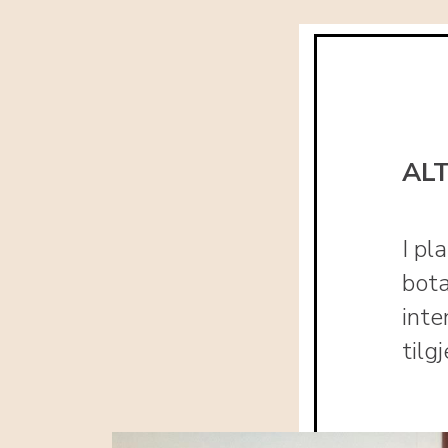
AL
I pl
bota
inte
tilg