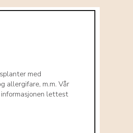
ARTIKLE
OM
PLANTE
gsplanter med
KONTAK
g allergifare, m.m. Vår
 informasjonen lettest