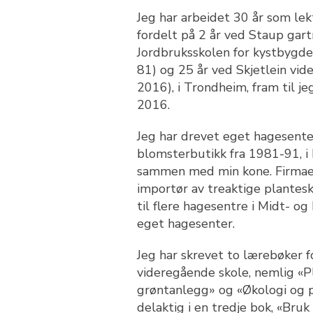
Jeg har arbeidet 30 år som lek
fordelt på 2 år ved Staup gart
Jordbruksskolen for kystbygde
81) og 25 år ved Skjetlein vi
2016), i Trondheim, fram til je
2016.
Jeg har drevet eget hagesente
blomsterbutikk fra 1981-91, i
sammen med min kone. Firmaet
importør av treaktige plantesk
til flere hagesentre i Midt- og
eget hagesenter.
Jeg har skrevet to lærebøker f
videregående skole, nemlig «Pl
grøntanlegg» og «Økologi og 
delaktig i en tredje bok, «Bruk 