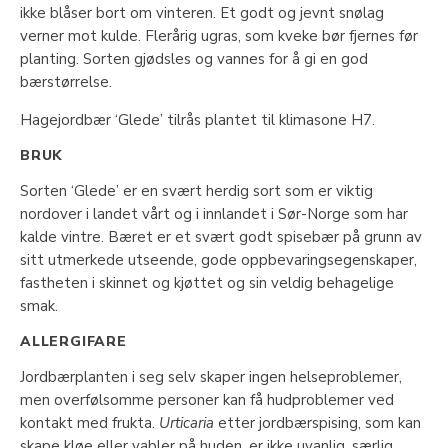
ikke blåser bort om vinteren. Et godt og jevnt snølag
verner mot kulde. Flerårig ugras, som kveke bør fjernes før
planting. Sorten gjødsles og vannes for å gi en god
bærstørrelse.
Hagejordbær ‘Glede’ tilrås plantet til klimasone H7.
BRUK
Sorten ‘Glede’ er en svært herdig sort som er viktig
nordover i landet vårt og i innlandet i Sør-Norge som har
kalde vintre. Bæret er et svært godt spisebær på grunn av
sitt utmerkede utseende, gode oppbevaringsegenskaper,
fastheten i skinnet og kjøttet og sin veldig behagelige
smak.
ALLERGIFARE
Jordbærplanten i seg selv skaper ingen helseproblemer,
men overfølsomme personer kan få hudproblemer ved
kontakt med frukta.
Urticaria
etter jordbærspising, som kan
skape kløe eller vabler på huden, er ikke uvanlig, særlig