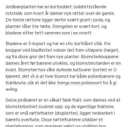
Jordbærplanten har en kortleddet, loddrettstående
rotstokk, som hvert år danner nye røtter over de gamle.
De fleste røttene ligger derfor svært grunt i jorda, og
planten tåler lite tørke. Stengelen er svært kort, og
bladene sitter tett sammen som i en rosett
Bladene er 3-koplet og har en stiv, korthåret stilk. Fra
knopper ved bladfestet vokser det fram utløpere (tæger),
og fra disse gror det fram nye planter. Blomsterknoppene
dannes året før bærene utvikles, og blomsterstanden er en
kvast. Blomsten hos våre dyrkede kultivarer (sorter) er 2-
kjønnet, det vil si at hver blomst har både pollenbærere og
fruktknute, slik at det ikke trengs noen pollensort for å gi
avling.
Selve jordbæret er en såkalt falsk frukt, som dannes ved at
blomsterbotnet svulmer opp, og de egentlige fruktene,
som er små nøttefrukter (drupletter), ligger nedsenket i
bærets overflate. Disse nøttefruktene utskiller et
plantehormon, som regulerer vekst og utvikling hos