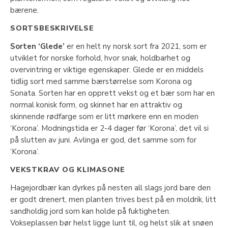
bærene.
SORTSBESKRIVELSE
Sorten ‘Glede’
er en helt ny norsk sort fra 2021, som er
utviklet for norske forhold, hvor snak, holdbarhet og
overvintring er viktige egenskaper. Glede er en middels
tidlig sort med samme bærstørrelse som Korona og
Sonata. Sorten har en opprett vekst og et bær som har en
normal konisk form, og skinnet har en attraktiv og
skinnende rødfarge som er litt mørkere enn en moden
‘Korona’. Modningstida er 2-4 dager før ‘Korona’, det vil si
på slutten av juni. Avlinga er god, det samme som for
‘Korona’.
VEKSTKRAV OG KLIMASONE
Hagejordbær kan dyrkes på nesten all slags jord bare den
er godt drenert, men planten trives best på en moldrik, litt
sandholdig jord som kan holde på fuktigheten.
Vokseplassen bør helst ligge lunt til, og helst slik at snøen