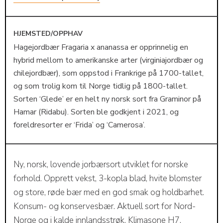
HJEMSTED/OPPHAV
Hagejordbær Fragaria x ananassa er opprinnelig en
hybrid mellom to amerikanske arter (virginiajordbær og
chilejordbær), som oppstod i Frankrige på 1700-tallet,
og som trolig kom til Norge tidlig på 1800-tallet.
Sorten ‘Glede’ er en helt ny norsk sort fra Graminor på
Hamar (Ridabu). Sorten ble godkjent i 2021, og
foreldresorter er ‘Frida’ og ‘Camerosa’.
Ny, norsk, lovende jorbærsort utviklet for norske
forhold. Opprett vekst, 3-kopla blad, hvite blomster
og store, røde bær med en god smak og holdbarhet.
Konsum- og konservesbær. Aktuell sort for Nord-
Norge og i kalde innlandsstrøk. Klimasone H7.