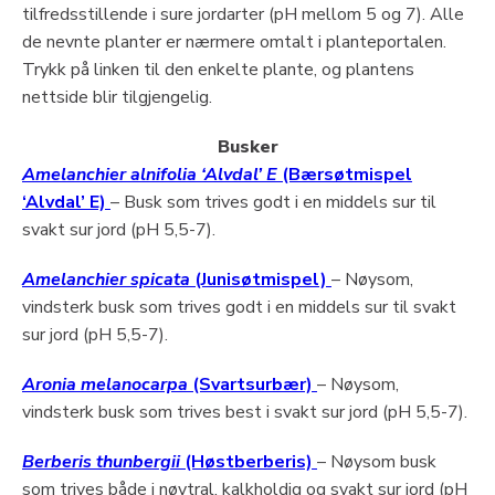
tilfredsstillende i sure jordarter (pH mellom 5 og 7). Alle
de nevnte planter er nærmere omtalt i planteportalen.
Trykk på linken til den enkelte plante, og plantens
nettside blir tilgjengelig.
Busker
Amelanchier alnifolia ‘Alvdal’ E
(Bærsøtmispel
‘Alvdal’ E)
– Busk som trives godt i en middels sur til
svakt sur jord (pH 5,5-7).
Amelanchier spicata
(Junisøtmispel)
– Nøysom,
vindsterk busk som trives godt i en middels sur til svakt
sur jord (pH 5,5-7).
Aronia melanocarpa
(Svartsurbær)
– Nøysom,
vindsterk busk som trives best i svakt sur jord (pH 5,5-7).
Berberis thunbergii
(Høstberberis)
– Nøysom busk
som trives både i nøytral, kalkholdig og svakt sur jord (pH