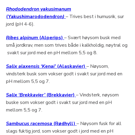
Rhododendron yakusimanum
(Yakushimarododendron
)
– Trives best i humusrik, sur
jord (pH 4-6).
Ribes alpinum
(Alperips)
– Svært høysom busk med
små jordkrav, men som trives både i kalkholdig, nøytral og
svakt sur jord med en pH mellom 5,5 og 8.
Salix alaxensis ‘Kenai’
(Alaskavier)
– Nøysom,
vindsterk busk som vokser godt i svakt sur jord med en
pH mellom 5,5 og 7.
Salix ‘Brekkavier’
(Brekkavier)
– Vindsterk, nøysom
buske som vokser godt i svakt sur jord med en pH
mellom 5,5 og 7.
Sambucus racemosa
(Rødhyll)
– Nøysom fusk for all
slags fuktig jord, som vokser godt i jord med en pH