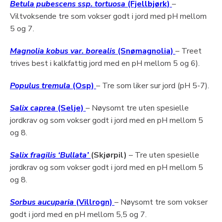
Betula pubescens ssp. tortuosa
(Fjellbjørk)
–
Viltvoksende tre som vokser godt i jord med pH mellom
5 og 7.
Magnolia kobus var. borealis
(Snømagnolia)
– Treet
trives best i kalkfattig jord med en pH mellom 5 og 6).
Populus tremula
(Osp)
– Tre som liker sur jord (pH 5-7).
Salix caprea
(Selje)
– Nøysomt tre uten spesielle
jordkrav og som vokser godt i jord med en pH mellom 5
og 8.
Salix fragilis ‘Bullata’
(Skjørpil)
– Tre uten spesielle
jordkrav og som vokser godt i jord med en pH mellom 5
og 8.
Sorbus aucuparia
(Villrogn)
– Nøysomt tre som vokser
godt i jord med en pH mellom 5,5 og 7.