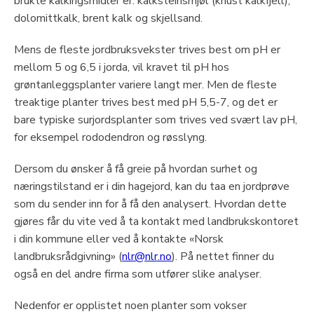
brukte kalkingsmidler er: kalksteinsmjøl (knust kalkfjell),
dolomittkalk, brent kalk og skjellsand.
Mens de fleste jordbruksvekster trives best om pH er
mellom 5 og 6,5 i jorda, vil kravet til pH hos
grøntanleggsplanter variere langt mer. Men de fleste
treaktige planter trives best med pH 5,5-7, og det er
bare typiske surjordsplanter som trives ved svært lav pH,
for eksempel rododendron og røsslyng.
Dersom du ønsker å få greie på hvordan surhet og
næringstilstand er i din hagejord, kan du taa en jordprøve
som du sender inn for å få den analysert. Hvordan dette
gjøres får du vite ved å ta kontakt med landbrukskontoret
i din kommune eller ved å kontakte «Norsk
landbruksrådgivning» (
nlr@nlr.no
). På nettet finner du
også en del andre firma som utfører slike analyser.
Nedenfor er opplistet noen planter som vokser