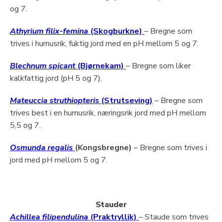
og 7.
Athyrium filix-femina
(Skogburkne)
– Bregne som
trives i humusrik, fuktig jord med en pH mellom 5 og 7.
Blechnum spicant
(Bjørnekam)
– Bregne som liker
kalkfattig jord (pH 5 og 7).
Mateuccia struthiopteris
(Strutseving)
– Bregne som
trives best i en humusrik, næringsrik jord med pH mellom
5,5 og 7.
Osmunda regalis
(Kongsbregne)
– Bregne som trives i
jord med pH mellom 5 og 7.
Stauder
Achillea filipendulina
(Praktryllik)
– Staude som trives