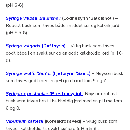
(pH 6-8).
Syringa villosa ‘Baldishol’
(Lodnesyrin ‘Baldishol’) –
Robust busk som trives både i middel sur og kalkrik jord
(pH 5,5-8).
Syringa vulgaris
(Duftsyrin)
– Villig busk som trives
godt både i en svakt sur og en godt kalkholdig jord (pH 6-
8).
Syringa wolfii ‘San’ E
(Fjellsyrin ‘San’E)
– Nøysom busk
som trives godt med en pH i jorda mellom 5 og 7.
Syringa x pestoniae
(Prestonsyrin)
. Nøysom, robust
busk som trives best i kalkholdig jord med en pH mellom
6 og 8.
Viburnum carlesii
(Koreakrossved)
– Villig busk som
trives i kalkholdig til svakt sur jord (pH 5,5-8).