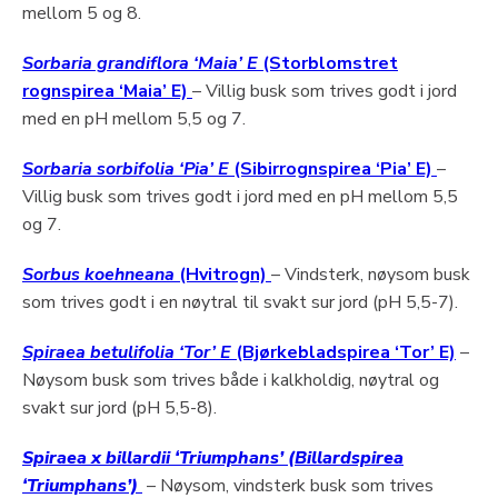
mellom 5 og 8.
Sorbaria grandiflora ‘Maia’ E
(Storblomstret
rognspirea ‘Maia’ E)
– Villig busk som trives godt i jord
med en pH mellom 5,5 og 7.
Sorbaria sorbifolia ‘Pia’ E
(Sibirrognspirea ‘Pia’ E)
–
Villig busk som trives godt i jord med en pH mellom 5,5
og 7.
Sorbus koehneana
(Hvitrogn)
– Vindsterk, nøysom busk
som trives godt i en nøytral til svakt sur jord (pH 5,5-7).
Spiraea betulifolia ‘Tor’ E
(Bjørkebladspirea ‘Tor’ E)
–
Nøysom busk som trives både i kalkholdig, nøytral og
svakt sur jord (pH 5,5-8).
Spiraea x billardii ‘Triumphans’
(Billardspirea
‘
Triumphans
’)
– Nøysom, vindsterk busk som trives