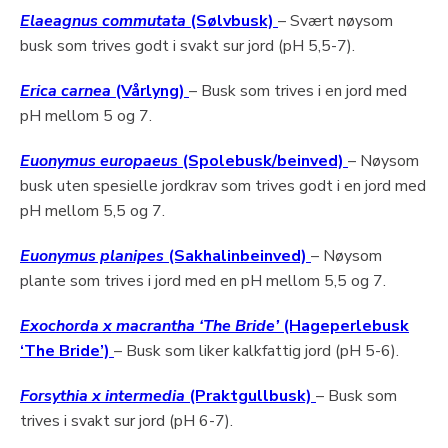
Elaeagnus commutata
(Sølvbusk)
– Svært nøysom
busk som trives godt i svakt sur jord (pH 5,5-7).
Erica carnea
(Vårlyng)
– Busk som trives i en jord med
pH mellom 5 og 7.
Euonymus europaeus
(Spolebusk/beinved)
– Nøysom
busk uten spesielle jordkrav som trives godt i en jord med
pH mellom 5,5 og 7.
Euonymus planipes
(Sakhalinbeinved)
– Nøysom
plante som trives i jord med en pH mellom 5,5 og 7.
Exochorda x macrantha ‘The Bride’
(Hageperlebusk
‘The Bride’)
– Busk som liker kalkfattig jord (pH 5-6).
Forsythia x intermedia
(Praktgullbusk)
– Busk som
trives i svakt sur jord (pH 6-7).