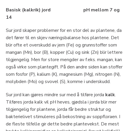
Basisk (kalkrik) jord pH mellom 7 og
14
Sur jord skaper problemer for en stor del av plantene, da
det fører til en skjev næringsbalanse hos plantene. Det
blir ofte et overskudd av jern (Fe) og grunnstoffer som
mangan (Mn), bor (B), kopper (Cu) og sink (Zn) blir lettere
tilgjengelig. Men for store mengder av f.eks. mangan, kan
også virke som plantegift. På den andre siden kan stoffer
som fosfor (P), kalium (K), magnesium (Mg), nitrogen (N),
molybden (Mo) og svovel (S), komme i underskudd.
Sur jord kan gjøres mindre sur med å tilføre jorda
kalk
.
Tilføres jorda kalk vil pH heves, gjødsla i jorda blir mer
tilgjengelig for plantene, jorda får bedre struktur og
bakterielivet stimuleres på bekostning av soppfloraen. I
de fleste tilfelle gir dette bedre plantevekst. De mest