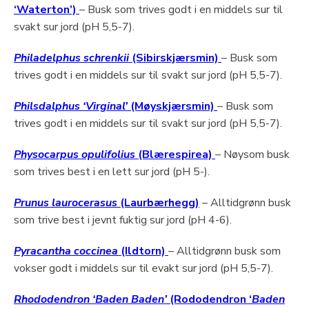
‘Waterton’)
– Busk som trives godt i en middels sur til
svakt sur jord (pH 5,5-7).
Philadelphus schrenkii
(Sibirskjærsmin)
– Busk som
trives godt i en middels sur til svakt sur jord (pH 5,5-7).
Philsdalphus ‘Virginal’
(Møyskjærsmin)
– Busk som
trives godt i en middels sur til svakt sur jord (pH 5,5-7).
Physocarpus opulifolius
(Blærespirea)
– Nøysom busk
som trives best i en lett sur jord (pH 5-).
Prunus laurocerasus
(Laurbærhegg)
– Alltidgrønn busk
som trive best i jevnt fuktig sur jord (pH 4-6).
Pyracantha coccinea
(Ildtorn)
– Alltidgrønn busk som
vokser godt i middels sur til evakt sur jord (pH 5,5-7).
Rhododendron ‘Baden Baden’
(Rododendron ‘
Baden