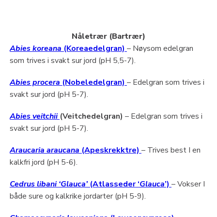
Nåletrær (Bartrær)
Abies koreana
(Koreaedelgran)
– Nøysom edelgran
som trives i svakt sur jord (pH 5,5-7).
Abies procera
(Nobeledelgran)
– Edelgran som trives i
svakt sur jord (pH 5-7).
Abies veitchii
(Veitchedelgran)
– Edelgran som trives i
svakt sur jord (pH 5-7).
Araucaria araucana
(Apeskrekktre)
– Trives best I en
kalkfri jord (pH 5-6).
Cedrus libani ‘Glauca’
(Atlasseder ‘
Glauca
’)
– Vokser I
både sure og kalkrike jordarter (pH 5-9).