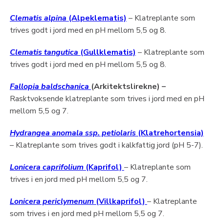
Clematis alpina
(Alpeklematis)
– Klatreplante som
trives godt i jord med en pH mellom 5,5 og 8.
Clematis tangutica
(Gullklematis)
– Klatreplante som
trives godt i jord med en pH mellom 5,5 og 8.
Fallopia baldschanica
(Arkitektslirekne) –
Rasktvoksende klatreplante som trives i jord med en pH
mellom 5,5 og 7.
Hydrangea anomala ssp. petiolaris
(Klatrehortensia)
– Klatreplante som trives godt i kalkfattig jord (pH 5-7).
Lonicera caprifolium
(Kaprifol)
– Klatreplante som
trives i en jord med pH mellom 5,5 og 7.
Lonicera periclymenum
(Villkaprifol)
– Klatreplante
som trives i en jord med pH mellom 5,5 og 7.