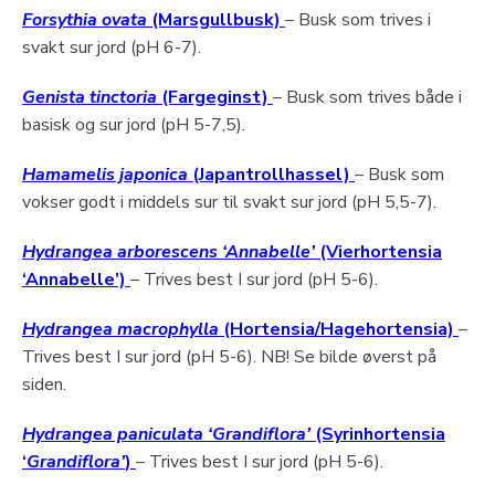
Forsythia ovata
(Marsgullbusk)
– Busk som trives i
svakt sur jord (pH 6-7).
Genista tinctoria
(Fargeginst)
– Busk som trives både i
basisk og sur jord (pH 5-7,5).
Hamamelis japonica
(Japantrollhassel)
– Busk som
vokser godt i middels sur til svakt sur jord (pH 5,5-7).
Hydrangea arborescens ‘Annabelle’
(Vierhortensia
‘Annabelle’)
– Trives best I sur jord (pH 5-6).
Hydrangea macrophylla
(Hortensia/Hagehortensia)
–
Trives best I sur jord (pH 5-6). NB! Se bilde øverst på
siden.
Hydrangea paniculata ‘Grandiflora’
(Syrinhortensia
‘
Grandiflora’
)
– Trives best I sur jord (pH 5-6).