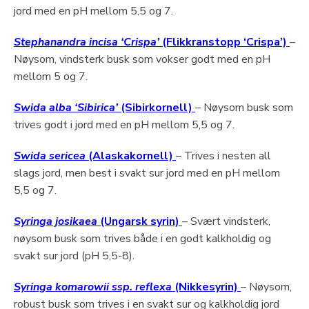
jord med en pH mellom 5,5 og 7.
Stephanandra incisa ‘Crispa’
(Flikkranstopp ‘Crispa’)
–
Nøysom, vindsterk busk som vokser godt med en pH
mellom 5 og 7.
Swida alba ‘Sibirica’
(Sibirkornell)
– Nøysom busk som
trives godt i jord med en pH mellom 5,5 og 7.
Swida sericea
(Alaskakornell)
– Trives i nesten all
slags jord, men best i svakt sur jord med en pH mellom
5,5 og 7.
Syringa josikaea
(Ungarsk syrin)
– Svært vindsterk,
nøysom busk som trives både i en godt kalkholdig og
svakt sur jord (pH 5,5-8).
Syringa komarowii ssp. reflexa
(Nikkesyrin)
– Nøysom,
robust busk som trives i en svakt sur og kalkholdig jord