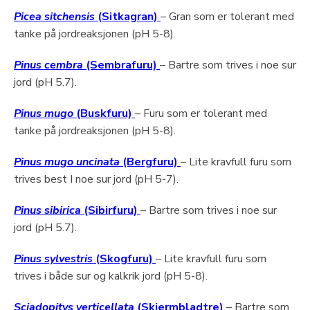
Picea sitchensis
(Sitkagran)
– Gran som er tolerant med
tanke på jordreaksjonen (pH 5-8).
Pinus cembra
(Sembrafuru)
– Bartre som trives i noe sur
jord (pH 5.7).
Pinus mugo
(Buskfuru)
– Furu som er tolerant med
tanke på jordreaksjonen (pH 5-8).
Pinus mugo uncinata
(Bergfuru)
– Lite kravfull furu som
trives best I noe sur jord (pH 5-7).
Pinus sibirica
(Sibirfuru)
– Bartre som trives i noe sur
jord (pH 5.7).
Pinus sylvestris
(Skogfuru)
– Lite kravfull furu som
trives i både sur og kalkrik jord (pH 5-8).
Sciadopitys verticellata
(Skjermbladtre)
– Bartre som