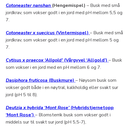
Cotoneaster nanshan
(Hengemispel)
– Busk med små
jordkrav, som vokser godt i en jord med pH mellom 5,5 og
7.
Cotoneaster x suecicus
(Vintermispel)
– Busk med små
jordkrav, som vokser godt i en jord med pH mellom 5 og
7.
Cytisus x praecox ‘Allgold’
(Vårgyvel ‘Allgold’)
– Busk
som vokser i en jord med en pH mellom 6 og 7.
Dasiphora fruticosa
(Buskmure)
– Nøysom busk som
vokser godt både i en nøytral, kalkholdig eller svakt sur
jord (pH 5 til 8).
Deutzia x hybrida ‘Mont Rose’
(Hybridstjernetopp
‘Mont Rose’)
– Blomsterrik busk som vokser godt i
middels sur til svakt sur jord (pH 5,5-7),