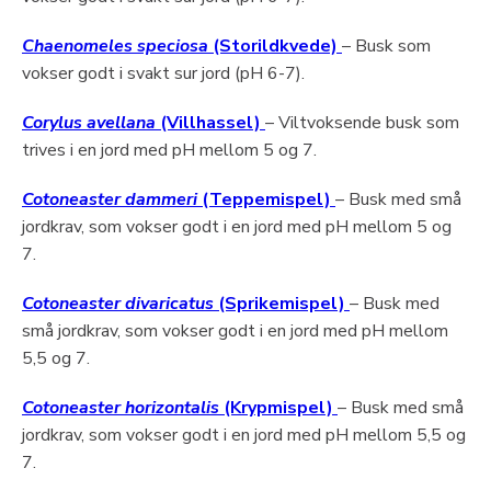
Chaenomeles speciosa
(Storildkvede)
– Busk som
vokser godt i svakt sur jord (pH 6-7).
Corylus avellana
(Villhassel)
– Viltvoksende busk som
trives i en jord med pH mellom 5 og 7.
Cotoneaster dammeri
(Teppemispel)
– Busk med små
jordkrav, som vokser godt i en jord med pH mellom 5 og
7.
Cotoneaster divaricatus
(Sprikemispel)
– Busk med
små jordkrav, som vokser godt i en jord med pH mellom
5,5 og 7.
Cotoneaster horizontalis
(Krypmispel)
– Busk med små
jordkrav, som vokser godt i en jord med pH mellom 5,5 og
7.