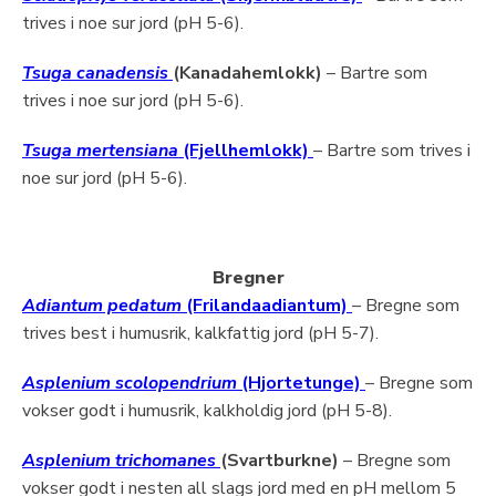
trives i noe sur jord (pH 5-6).
Tsuga canadensis
(Kanadahemlokk)
– Bartre som
trives i noe sur jord (pH 5-6).
Tsuga mertensiana
(Fjellhemlokk)
– Bartre som trives i
noe sur jord (pH 5-6).
Bregner
Adiantum pedatum
(Frilandaadiantum)
– Bregne som
trives best i humusrik, kalkfattig jord (pH 5-7).
Asplenium scolopendrium
(Hjortetunge)
– Bregne som
vokser godt i humusrik, kalkholdig jord (pH 5-8).
Asplenium trichomanes
(Svartburkne)
– Bregne som
vokser godt i nesten all slags jord med en pH mellom 5