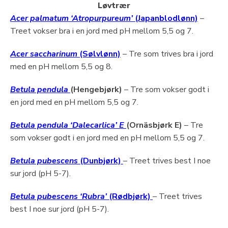
Løvtrær
Acer palmatum ‘Atropurpureum’
(Japanblodlønn)
–
Treet vokser bra i en jord med pH mellom 5,5 og 7.
Acer saccharinum
(Sølvlønn)
– Tre som trives bra i jord
med en pH mellom 5,5 og 8.
Betula pendula
(Hengebjørk)
– Tre som vokser godt i
en jord med en pH mellom 5,5 og 7.
Betula pendula ‘Dalecarlica’ E
(Ornäsbjørk E)
– Tre
som vokser godt i en jord med en pH mellom 5,5 og 7.
Betula pubescens
(Dunbjørk)
– Treet trives best I noe
sur jord (pH 5-7).
Betula pubescens ‘Rubra’
(Rødbjørk)
– Treet trives
best I noe sur jord (pH 5-7).