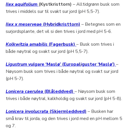
Ilex aquifolium
(Kystkristtorn)
– Alltidgrønn busk som
trives i middels sur til svakt sur jord (pH 5,5-7).
Ilex x meserveae
(Hybridkristtorn)
– Betegnes som en
surjordsplante, det vil si den trives i jord med pH 5-6.
Kolkwitzia amabilis
(Fagerbusk)
– Busk som trives i
både nøytral og svakt sur jord (pH 5,5-7).
Ligustrum vulgare
‘Maslø’ (Europaliguster ‘Maslø’)
–
Nøysom busk som trives i både nøytral og svakt sur jord
(pH 5-7).
Lonicera caerulea
(Blåleddved)
– Nøysom busk som
trives i både nøytral, kalkholdig og svakt sur jord (pH 5-8).
Lonicera involucrata
(Skjermleddved)
– Busken har
små krav til jorda, og den trives i jord med en pH mellom 5
og 7.