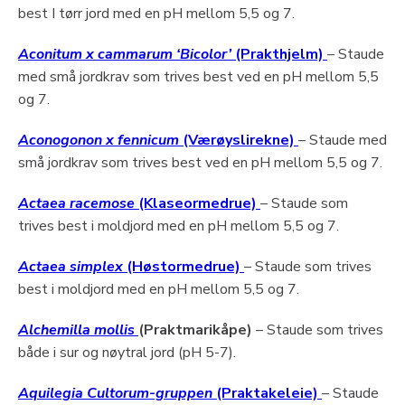
best I tørr jord med en pH mellom 5,5 og 7.
Aconitum x cammarum ‘Bicolor’
(Prakthjelm)
– Staude
med små jordkrav som trives best ved en pH mellom 5,5
og 7.
Aconogonon x fennicum
(Værøyslirekne)
– Staude med
små jordkrav som trives best ved en pH mellom 5,5 og 7.
Actaea racemose
(Klaseormedrue)
– Staude som
trives best i moldjord med en pH mellom 5,5 og 7.
Actaea simplex
(Høstormedrue)
– Staude som trives
best i moldjord med en pH mellom 5,5 og 7.
Alchemilla mollis
(Praktmarikåpe)
– Staude som trives
både i sur og nøytral jord (pH 5-7).
Aquilegia Cultorum-gruppen
(Praktakeleie)
– Staude