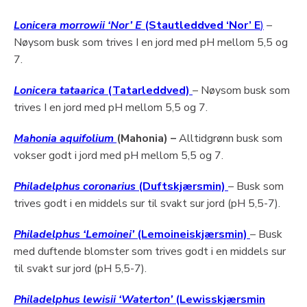
Lonicera morrowii ‘Nor’ E
(Stautleddved ‘Nor’ E
)
–
Nøysom busk som trives I en jord med pH mellom 5,5 og
7.
Lonicera tataarica
(Tatarleddved)
– Nøysom busk som
trives I en jord med pH mellom 5,5 og 7.
Mahonia aquifolium
(Mahonia) –
Alltidgrønn busk som
vokser godt i jord med pH mellom 5,5 og 7.
Philadelphus coronarius
(Duftskjærsmin)
– Busk som
trives godt i en middels sur til svakt sur jord (pH 5,5-7).
Philadelphus ‘Lemoinei’
(Lemoineiskjærsmin)
– Busk
med duftende blomster som trives godt i en middels sur
til svakt sur jord (pH 5,5-7).
Philadelphus lewisii ‘Waterton’
(Lewisskjærsmin