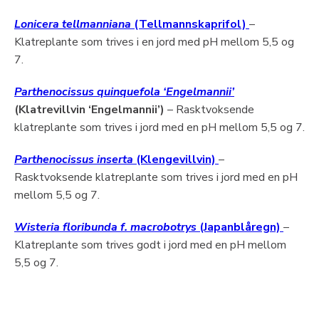
Lonicera tellmanniana
(Tellmannskaprifol)
–
Klatreplante som trives i en jord med pH mellom 5,5 og
7.
Parthenocissus quinquefola ‘Engelmannii’
(Klatrevillvin ‘Engelmannii’)
– Rasktvoksende
klatreplante som trives i jord med en pH mellom 5,5 og 7.
Parthenocissus inserta
(Klengevillvin)
–
Rasktvoksende klatreplante som trives i jord med en pH
mellom 5,5 og 7.
Wisteria floribunda f. macrobotrys
(Japanblåregn)
–
Klatreplante som trives godt i jord med en pH mellom
5,5 og 7.