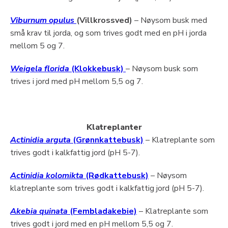
Viburnum opulus
(Villkrossved)
– Nøysom busk med
små krav til jorda, og som trives godt med en pH i jorda
mellom 5 og 7.
Weigela florida
(Klokkebusk)
– Nøysom busk som
trives i jord med pH mellom 5,5 og 7.
Klatreplanter
Actinidia arguta
(Grønnkattebusk)
– Klatreplante som
trives godt i kalkfattig jord (pH 5-7).
Actinidia kolomikta
(Rødkattebusk)
– Nøysom
klatreplante som trives godt i kalkfattig jord (pH 5-7).
Akebia quinata
(Fembladakebie)
– Klatreplante som
trives godt i jord med en pH mellom 5,5 og 7.