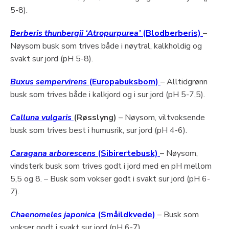
5-8).
Berberis thunbergii ‘Atropurpurea’
(Blodberberis)
–
Nøysom busk som trives både i nøytral, kalkholdig og
svakt sur jord (pH 5-8).
Buxus sempervirens
(Europabuksbom)
– Alltidgrønn
busk som trives både i kalkjord og i sur jord (pH 5-7,5).
Calluna vulgaris
(Røsslyng)
– Nøysom, viltvoksende
busk som trives best i humusrik, sur jord (pH 4-6).
Caragana arborescens
(Sibirertebusk)
– Nøysom,
vindsterk busk som trives godt i jord med en pH mellom
5,5 og 8.
– Busk som vokser godt i svakt sur jord (pH 6-
7).
Chaenomeles japonica
(Småildkvede)
– Busk som
vokser godt i svakt sur jord (pH 6-7).