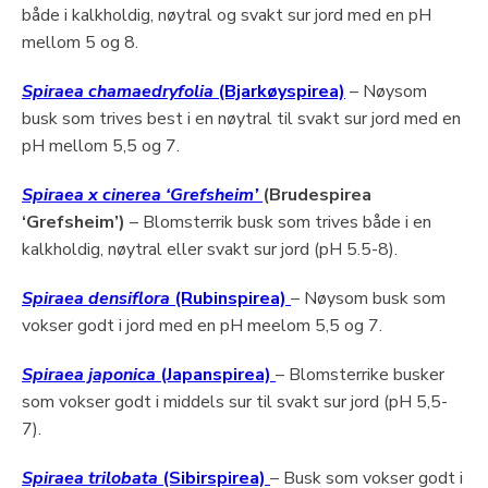
både i kalkholdig, nøytral og svakt sur jord med en pH
mellom 5 og 8.
Spiraea chamaedryfolia
(Bjarkøyspirea)
– Nøysom
busk som trives best i en nøytral til svakt sur jord med en
pH mellom 5,5 og 7.
Spiraea x cinerea ‘Grefsheim’
(Brudespirea
‘Grefsheim’)
– Blomsterrik busk som trives både i en
kalkholdig, nøytral eller svakt sur jord (pH 5.5-8).
Spiraea densiflora
(Rubinspirea)
– Nøysom busk som
vokser godt i jord med en pH meelom 5,5 og 7.
Spiraea japonica
(Japanspirea)
– Blomsterrike busker
som vokser godt i middels sur til svakt sur jord (pH 5,5-
7).
Spiraea trilobata
(Sibirspirea)
– Busk som vokser godt i