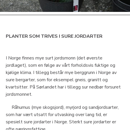
PLANTER SOM TRIVES I SURE JORDARTER
I Norge finnes mye surt jordsmonn (det øverste
jordlaget), som en følge av vårt forholdsvis fuktige og
kjølige klima. I tillegg består mye berggrunn i Norge av
sure bergarter, som for eksempel gneis, granitt og
kvartsitter. På Sørlandet har i tillegg sur nedbør forsuret
jordsmonnet.
Råhumus (mye skogsjord), myrjord og sandjordsarter,
som har vært utsatt for utvasking over lang tid, er
spesielt sure jordarter i Norge. Sterkt sure jordarter er
ofte næringsfattige.