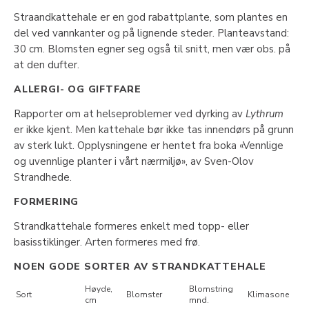
Straandkattehale er en god rabattplante, som plantes en
del ved vannkanter og på lignende steder. Planteavstand:
30 cm. Blomsten egner seg også til snitt, men vær obs. på
at den dufter.
ALLERGI- OG GIFTFARE
Rapporter om at helseproblemer ved dyrking av
Lythrum
er ikke kjent. Men kattehale bør ikke tas innendørs på grunn
av sterk lukt. Opplysningene er hentet fra boka «Vennlige
og uvennlige planter i vårt nærmiljø», av Sven-Olov
Strandhede.
FORMERING
Strandkattehale formeres enkelt med topp- eller
basisstiklinger. Arten formeres med frø.
NOEN GODE SORTER AV STRANDKATTEHALE
Høyde,
Blomstring
Sort
Blomster
Klimasone
cm
mnd.