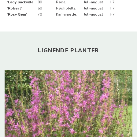
‘
Lady Sackville
’
80
Røde.
Juli-august
H7
‘
Robert’
60
Rødfiolette.
Juli-august
H7
‘
Rosy Gem’
70
Karminrøde.
Juli-august
H7
LIGNENDE PLANTER