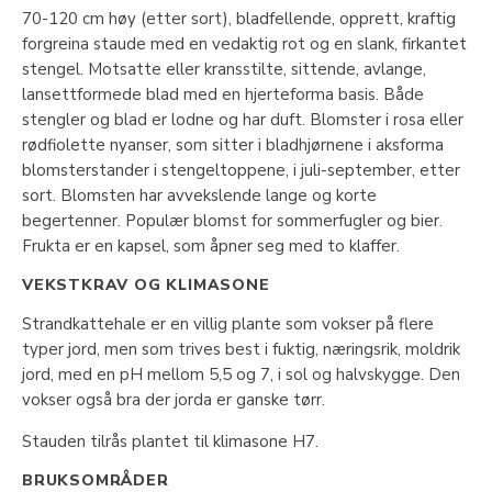
70-120 cm høy (etter sort), bladfellende, opprett, kraftig
forgreina staude med en vedaktig rot og en slank, firkantet
stengel. Motsatte eller kransstilte, sittende, avlange,
lansettformede blad med en hjerteforma basis. Både
stengler og blad er lodne og har duft. Blomster i rosa eller
rødfiolette nyanser, som sitter i bladhjørnene i aksforma
blomsterstander i stengeltoppene, i juli-september, etter
sort. Blomsten har avvekslende lange og korte
begertenner. Populær blomst for sommerfugler og bier.
Frukta er en kapsel, som åpner seg med to klaffer.
VEKSTKRAV OG KLIMASONE
Strandkattehale er en villig plante som vokser på flere
typer jord, men som trives best i fuktig, næringsrik, moldrik
jord, med en pH mellom 5,5 og 7, i sol og halvskygge. Den
vokser også bra der jorda er ganske tørr.
Stauden tilrås plantet til klimasone H7.
BRUKSOMRÅDER