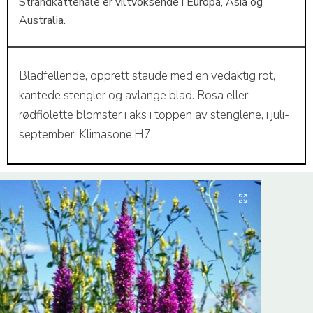
Strandkattehale er viltvoksende i Europa, Asia og
Australia.
Bladfellende, opprett staude med en vedaktig rot,
kantede stengler og avlange blad. Rosa eller
rødfiolette blomster i aks i toppen av stenglene, i juli-
september. Klimasone:H7.