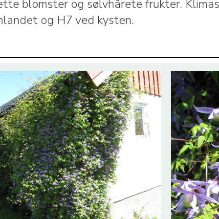
lette blomster og sølvhårete frukter. Klima
nnlandet og H7 ved kysten.