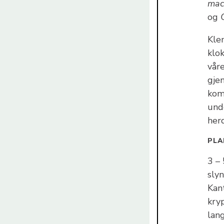
mac
og
Kle
klo
vår
gje
kom
unde
her
PLA
3 –
slyn
Kan
kry
lang