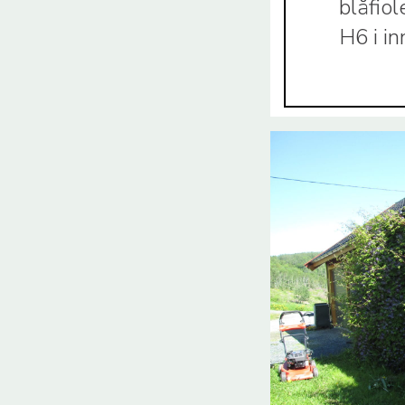
blåfio
H6 i i