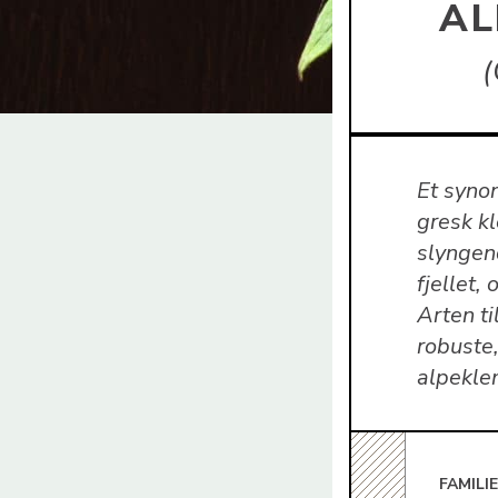
AL
Et syno
gresk kl
slyngen
fjellet,
Arten t
robuste
alpekle
FAMILI