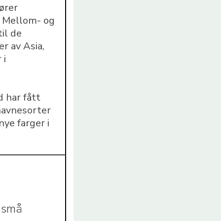
ører
i Mellom- og
il de
r av Asia,
 i
d har fått
navnesorter
nye farger i
m
, små