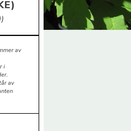
KE)
)
ommer av
 i
der.
tår av
anten