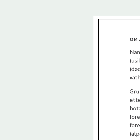
OM 
Nan
(us
(død
«at
Gru
ette
bot
for
for
(al