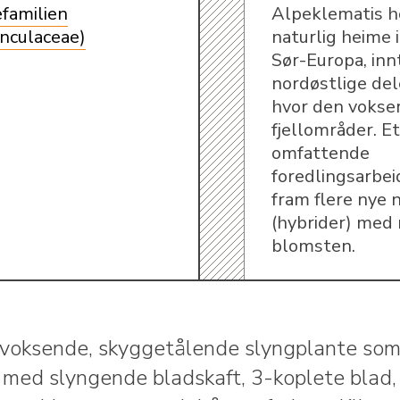
efamilien
Alpeklematis h
nculaceae)
naturlig heime 
Sør-Europa, innt
nordøstlige dele
hvor den vokser
fjellområder. Et
omfattende
foredlingsarbei
fram flere nye 
(hybrider) med 
blomsten.
gvoksende, skyggetålende slyngplante so
r med slyngende bladskaft, 3-koplete blad