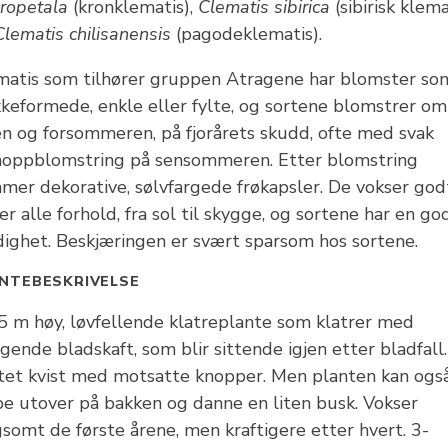
ropetala
(kronklematis),
Clematis sibirica
(sibirisk klema
Clematis chilisanensis
(pagodeklematis).
matis som tilhører gruppen Atragene har blomster so
kkeformede, enkle eller fylte, og sortene blomstrer om
en og forsommeren, på fjorårets skudd, ofte med svak
noppblomstring på sensommeren. Etter blomstring
mer dekorative, sølvfargede frøkapsler. De vokser god
r alle forhold, fra sol til skygge, og sortene har en go
dighet. Beskjæringen er svært sparsom hos sortene.
NTEBESKRIVELSE
 5 m høy, løvfellende klatreplante som klatrer med
gende bladskaft, som blir sittende igjen etter bladfall.
tet kvist med motsatte knopper. Men planten kan ogs
pe utover på bakken og danne en liten busk. Vokser
somt de første årene, men kraftigere etter hvert. 3-