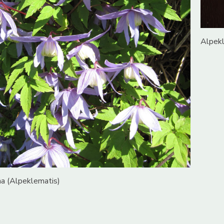
Alpekl
na (Alpeklematis)