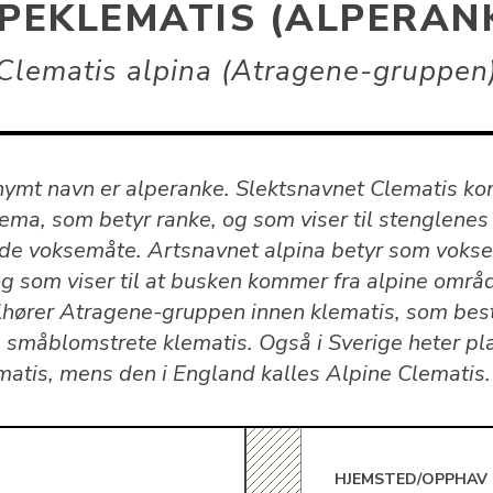
PEKLEMATIS (ALPERAN
Clematis alpina (Atragene-gruppen
nymt navn er alperanke. Slektsnavnet Clematis k
ema, som betyr ranke, og som viser til stenglenes
de voksemåte. Artsnavnet alpina betyr som vokser
 og som viser til at busken kommer fra alpine områ
ilhører Atragene-gruppen innen klematis, som bes
, småblomstrete klematis. Også i Sverige heter pl
matis, mens den i England kalles Alpine Clematis.
E
HJEMSTED/OPPHAV