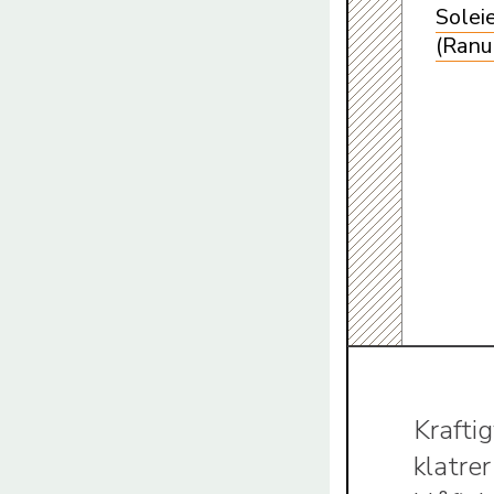
Solei
(Ranu
Krafti
klatre