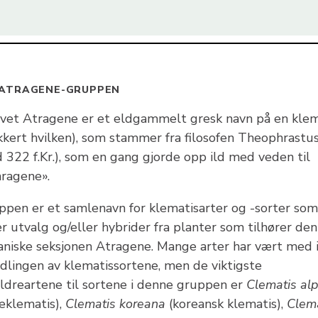
ATRAGENE-GRUPPEN
vet Atragene er et eldgammelt gresk navn på en klem
ikkert hvilken), som stammer fra filosofen Theophrastu
 322 f.Kr.), som en gang gjorde opp ild med veden til
hragene».
ppen er et samlenavn for klematisarter og -sorter som
r utvalg og/eller hybrider fra planter som tilhører den
aniske seksjonen Atragene. Mange arter har vært med 
edlingen av klematissortene, men de viktigste
eldreartene til sortene i denne gruppen er
Clematis alp
peklematis),
Clematis koreana
(koreansk klematis),
Clem