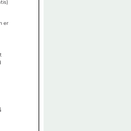
tis)
m er
t
d
å