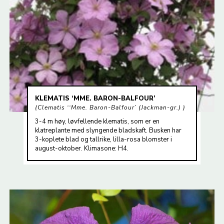
KLEMATIS ‘MME. BARON-BALFOUR’
Clematis ‘‘Mme. Baron-Balfour’ (Jackman-gr.)
3-4 m høy, løvfellende klematis, som er en
klatreplante med slyngende bladskaft. Busken har
3-koplete blad og tallrike, lilla-rosa blomster i
august-oktober. Klimasone: H4.