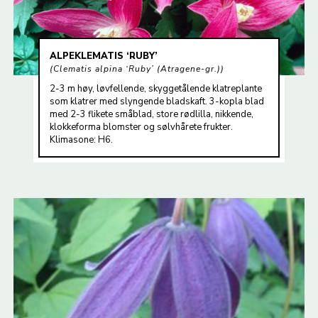
ALPEKLEMATIS ‘RUBY’
Clematis alpina ‘Ruby’ (Atragene-gr.)
2-3 m høy, løvfellende, skyggetålende klatreplante
som klatrer med slyngende bladskaft. 3-kopla blad
med 2-3 flikete småblad, store rødlilla, nikkende,
klokkeforma blomster og sølvhårete frukter.
Klimasone: H6.