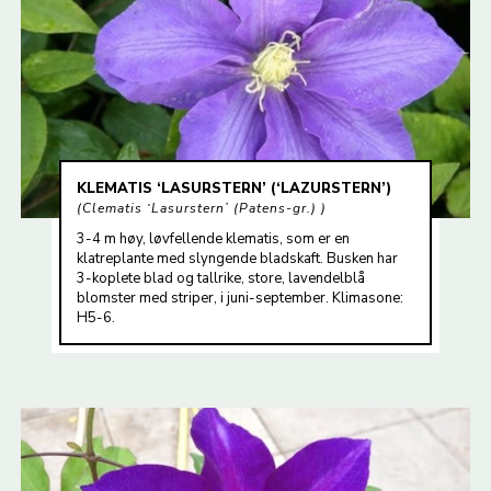
KLEMATIS ‘LASURSTERN’ (‘LAZURSTERN’)
Clematis ‘Lasurstern’ (Patens-gr.)
3-4 m høy, løvfellende klematis, som er en
klatreplante med slyngende bladskaft. Busken har
3-koplete blad og tallrike, store, lavendelblå
blomster med striper, i juni-september. Klimasone:
H5-6.