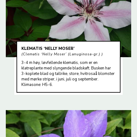
KLEMATIS ‘NELLY MOSER’
Clematis ‘Nelly Moser’ (Lanuginosa-gr.)
3-4 m høy, løvfellende klematis, som er en
klatreplante med slyngende bladskaft. Busken har
3-koplete blad og tallrike, store, hvitrosaå blomster
med mørke striper, i juni, juli og september.
Klimasone: H5-6.