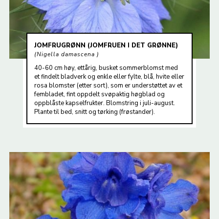
JOMFRUGRØNN (JOMFRUEN I DET GRØNNE)
Nigella damascena
40-60 cm høy, ettårig, busket sommerblomst med
et findelt bladverk og enkle eller fylte, blå, hvite eller
rosa blomster (etter sort), som er understøttet av et
fembladet, fint oppdelt svøpaktig høgblad og
oppblåste kapselfrukter. Blomstring i juli-august.
Plante til bed, snitt og tørking (frøstander).