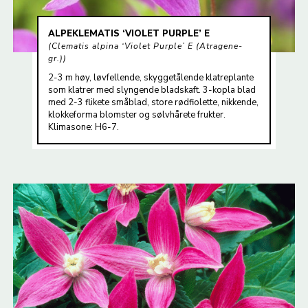
ALPEKLEMATIS ‘VIOLET PURPLE’ E
Clematis alpina ‘Violet Purple’ E (Atragene-
gr.)
2-3 m høy, løvfellende, skyggetålende klatreplante
som klatrer med slyngende bladskaft. 3-kopla blad
med 2-3 flikete småblad, store rødfiolette, nikkende,
klokkeforma blomster og sølvhårete frukter.
Klimasone: H6-7.