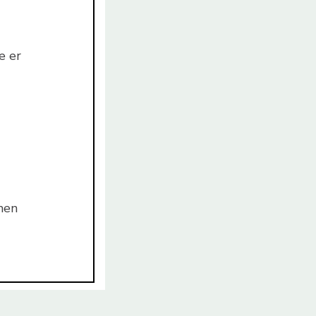
e er
men