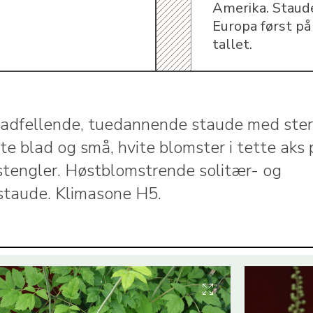
Amerika. Staud
Europa først p
tallet.
ladfellende, tuedannende staude med ster
te blad og små, hvite blomster i tette aks 
stengler. Høstblomstrende solitær- og
staude. Klimasone H5.