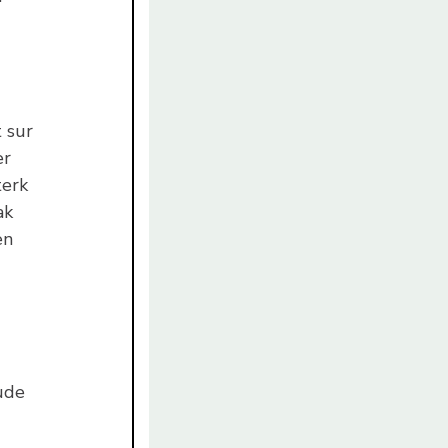
t sur
er
terk
ak
en
ude