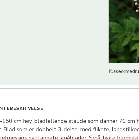
Klaseormedrue
NTEBESKRIVELSE
-150 cm høy, bladfellende staude som danner 70 cm 
. Blad som er dobbelt 3-delte, med flikete, langstilke
gelmessige sagtannete småblader. Små, hvite blomste