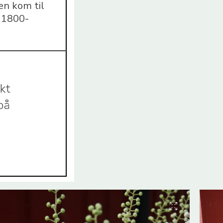
en kom til
å 1800-
kt
på