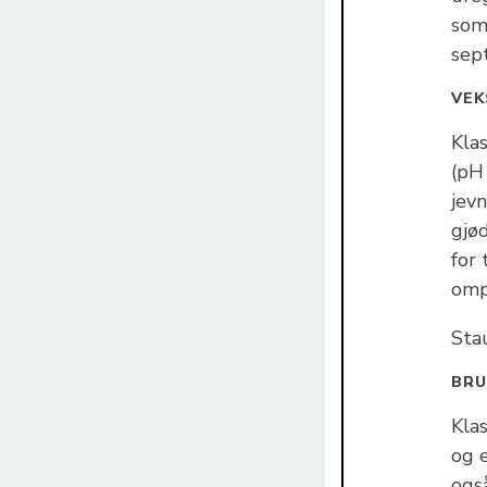
som 
sep
VEK
Klas
(pH
jevn
gjød
for
omp
Stau
BR
Kla
og 
også