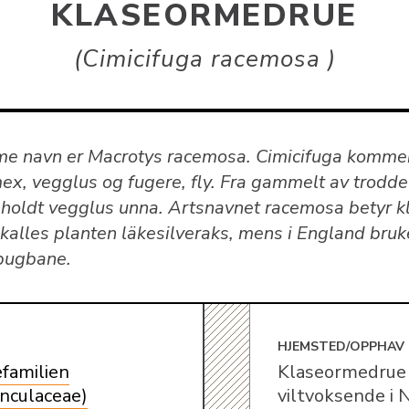
KLASEORMEDRUE
Cimicifuga racemosa
e navn er Macrotys racemosa. Cimicifuga komme
mex, vegglus og fugere, fly. Fra gammelt av trodd
 holdt vegglus unna. Artsnavnet racemosa betyr kl
 kalles planten läkesilveraks, mens i England bruk
bugbane.
E
HJEMSTED/OPPHAV
efamilien
Klaseormedrue
nculaceae)
viltvoksende i 