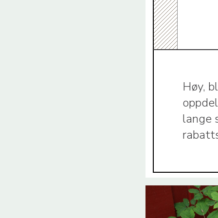
Høy, b
oppdel
lange 
rabatt