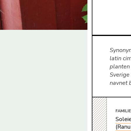
Synonym
latin ci
planten
Sverige
navnet 
FAMILI
Solei
(Ranu