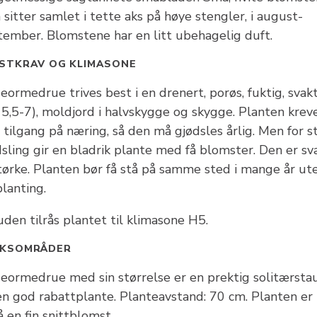
sitter samlet i tette aks på høye stengler, i august-
tember. Blomstene har en litt ubehagelig duft.
STKRAV OG KLIMASONE
eormedrue trives best i en drenert, porøs, fuktig, svak
 5,5-7), moldjord i halvskygge og skygge. Planten krev
 tilgang på næring, så den må gjødsles årlig. Men for s
sling gir en bladrik plante med få blomster. Den er sv
 tørke. Planten bør få stå på samme sted i mange år ut
lanting.
den tilrås plantet til klimasone H5.
UKSOMRÅDER
seormedrue med sin størrelse er en prektig solitærsta
en god rabattplante. Planteavstand: 70 cm. Planten er
 en fin snittblomst.