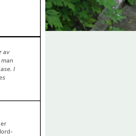
r av
e man
ase. I
es
 er
Nord-