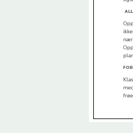
ALL
Opp
ikk
nær
Opp
pla
FOR
Kla
med
frøe