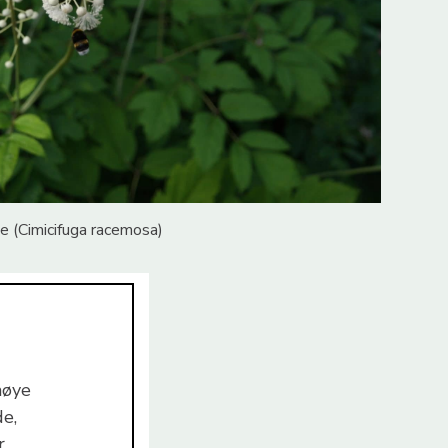
 (Cimicifuga racemosa)
høye
de,
r