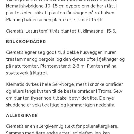
klematishybridene 10-15 cm dypere enn de har stått i
planteskolen, slik at planten får skygge på rothalsen.
Planting bak en annen plante er et smart trekk.
Clematis
‘Lasurstern’ tilrås plantet til klimasone H5-6.
BRUKSOMRÅDER
Clematis
egner seg godt til å dekke husvegger, murer,
trestammer og pergola, og den dyrkes ofte i fjellhager og
på naturtomter. Planteavstand: 2-3 m. Planten må ha
støtteverk å klatre i.
Klematis dyrkes i hele Sør-Norge, mest i snørike områder
og ellers langs kysten til de beste områder i Troms. Selv
om planten fryser noe tilbake, betyr det lite. De nye
skuddene er vekstkraftige og kommer igjen nedenfra.
ALLERGIFARE
Clematis
er en allergivennlig slekt for pollenallergikere.
Sammen med flere andre arter i soleiefamilien, kan