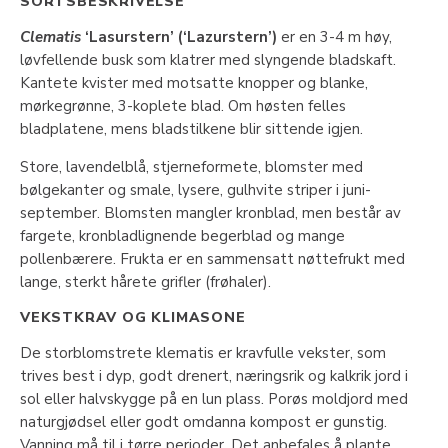
SORTSBESKRIVELSE
Clematis
‘Lasurstern’ (‘Lazurstern’)
er en 3-4 m høy,
løvfellende busk som klatrer med slyngende bladskaft.
Kantete kvister med motsatte knopper og blanke,
mørkegrønne, 3-koplete blad. Om høsten felles
bladplatene, mens bladstilkene blir sittende igjen.
Store, lavendelblå, stjerneformete, blomster med
bølgekanter og smale, lysere, gulhvite striper i juni-
september. Blomsten mangler kronblad, men består av
fargete, kronbladlignende begerblad og mange
pollenbærere. Frukta er en sammensatt nøttefrukt med
lange, sterkt hårete grifler (frøhaler).
VEKSTKRAV OG KLIMASONE
De storblomstrete klematis er kravfulle vekster, som
trives best i dyp, godt drenert, næringsrik og kalkrik jord i
sol eller halvskygge på en lun plass. Porøs moldjord med
naturgjødsel eller godt omdanna kompost er gunstig.
Vanning må til i tørre perioder. Det anbefales å plante