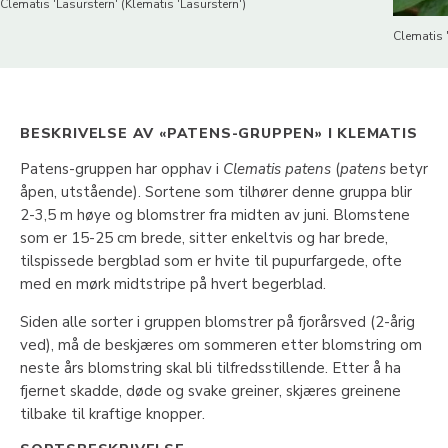
Clematis 'Lasurstern' (Klematis 'Lasurstern')
Clematis '
BESKRIVELSE AV «PATENS-GRUPPEN» I KLEMATIS
Patens-gruppen har opphav i
Clematis patens
(
patens
betyr
åpen, utstående). Sortene som tilhører denne gruppa blir
2-3,5 m høye og blomstrer fra midten av juni. Blomstene
som er 15-25 cm brede, sitter enkeltvis og har brede,
tilspissede bergblad som er hvite til pupurfargede, ofte
med en mørk midtstripe på hvert begerblad.
Siden alle sorter i gruppen blomstrer på fjorårsved (2-årig
ved), må de beskjæres om sommeren etter blomstring om
neste års blomstring skal bli tilfredsstillende. Etter å ha
fjernet skadde, døde og svake greiner, skjæres greinene
tilbake til kraftige knopper.