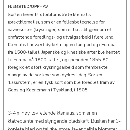
HJEMSTED/OPPHAV
Sorten hører til storblomstrete klematis
(praktklematis), som er en fellesbetegnelse for
navnesorter (krysninger) som er blitt til gjennom et
omfattende foredlings- og utvalgsarbeid i flere land.
Klematis har vært dyrket i Japan i lang tid og i Europa
fra 1500-tallet. Japanske og kinesiske arter ble hentet
til Europa på 1800-tallet, og i perioden 1855-80
foregikk et stort krysningsarbeid som frembrakte
mange av de sortene som dyrkes i dag. Sorten
‘Lasurstern’, er en tysk sort som ble foredlet fram av
Goos og Koenemann i Tyskland, i 1905.
3-4 m høy, løvfellende klematis, som er en
klatreplante med slyngende bladskaft. Busken har 3-
koplete blad og tallrike, store, lavendelblå blomster