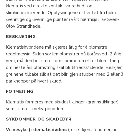
klematis ved direkte kontakt være hud- og
slimhinneirriterende. Opplysningene er hentet fra boka
«Vennlige og uvennlige planter i vårt nærmiljø», av Sven-
Olov Strandhede.
BESKJÆRING
Klematishybridene må skjæres årlig for å blomstre
regelmessig. Siden sorten blomstrer på fjorårsved (2-årig
ved), må den beskjæres om sommeren etter blomstring
om neste års blomstring skal bli tilfredsstillende. Beskjær
greinene tilbake slik at det blir igjen stubber med 2 eller 3
par knopper på hvert skudd.
FORMERING
Klematis formeres med skuddstiklinger (grønnstiklinger)
som skjæres i vekstperioden.
SYKDOMMER OG SKADEDYR
Visnesyke («klematisdøden»)
, er et kjent fenomen hos