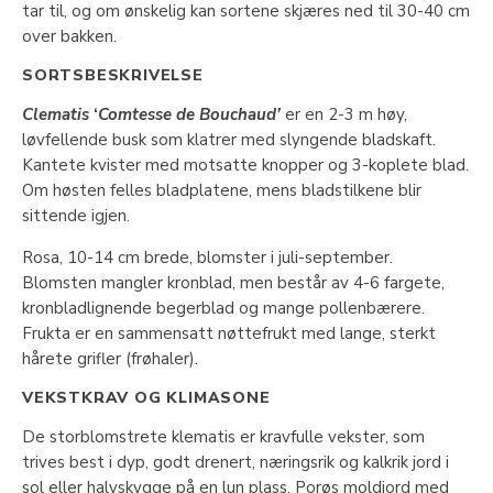
tar til, og om ønskelig kan sortene skjæres ned til 30-40 cm
over bakken.
SORTSBESKRIVELSE
Clematis
‘
Comtesse de Bouchaud’
er en 2-3 m høy,
løvfellende busk som klatrer med slyngende bladskaft.
Kantete kvister med motsatte knopper og 3-koplete blad.
Om høsten felles bladplatene, mens bladstilkene blir
sittende igjen.
Rosa, 10-14 cm brede, blomster i juli-september.
Blomsten mangler kronblad, men består av 4-6 fargete,
kronbladlignende begerblad og mange pollenbærere.
Frukta er en sammensatt nøttefrukt med lange, sterkt
hårete grifler (frøhaler).
VEKSTKRAV OG KLIMASONE
De storblomstrete klematis er kravfulle vekster, som
trives best i dyp, godt drenert, næringsrik og kalkrik jord i
sol eller halvskygge på en lun plass. Porøs moldjord med