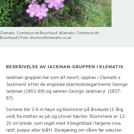
Clematis ‘Comtesse de Bouchaud’ (Klematis ‘Comtesse de
Bouchaud’) Foto: thorncroftclematis.co.uk
BESKRIVELSE AV JACKMAN-GRUPPEN I KLEMATIS
Jackman-gruppen har som alt nevnt, opphav i
Clematis x
‘Jackmanii’
etter de engelske planteskolegartnerne George
Jackman (1801-69) og sønnen George Jackman jr. (1837-
87).
Sortene blir 2-6 m høye og blomstrer på årsskudd (1-årig
ved) fra midten av juli og utover høsten. Blomstene er 12-
20 cm brede, som regel med 4 begerblad i fargene rosa,
rødt, purpur eller blått. Beskjæring om våren før veksten