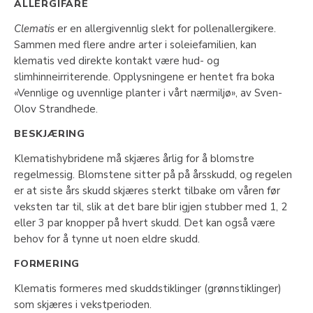
ALLERGIFARE
Clematis
er en allergivennlig slekt for pollenallergikere.
Sammen med flere andre arter i soleiefamilien, kan
klematis ved direkte kontakt være hud- og
slimhinneirriterende. Opplysningene er hentet fra boka
«Vennlige og uvennlige planter i vårt nærmiljø», av Sven-
Olov Strandhede.
BESKJÆRING
Klematishybridene må skjæres årlig for å blomstre
regelmessig. Blomstene sitter på på årsskudd, og regelen
er at siste års skudd skjæres sterkt tilbake om våren før
veksten tar til, slik at det bare blir igjen stubber med 1, 2
eller 3 par knopper på hvert skudd. Det kan også være
behov for å tynne ut noen eldre skudd.
FORMERING
Klematis formeres med skuddstiklinger (grønnstiklinger)
som skjæres i vekstperioden.