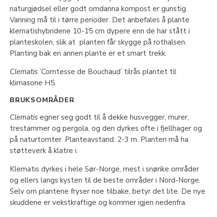
naturgjødsel eller godt omdanna kompost er gunstig.
Vanning må til i tørre perioder. Det anbefales å plante
klematishybridene 10-15 cm dypere enn de har stått i
planteskolen, slik at planten får skygge på rothalsen.
Planting bak en annen plante er et smart trekk.
Clematis
’Comtesse de Bouchaud’ tilrås plantet til
klimasone H5.
BRUKSOMRÅDER
Clematis
egner seg godt til å dekke husvegger, murer,
trestammer og pergola, og den dyrkes ofte i fjellhager og
på naturtomter. Planteavstand: 2-3 m. Planten må ha
støtteverk å klatre i.
Klematis dyrkes i hele Sør-Norge, mest i snørike områder
og ellers langs kysten til de beste områder i Nord-Norge.
Selv om plantene fryser noe tilbake, betyr det lite. De nye
skuddene er vekstkraftige og kommer igjen nedenfra.