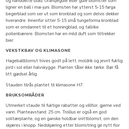
og hånddelte blad. Oransjegule eller gule blomster som
ligner en ball i mai-juni. Blomsten har ytterst 5-15 farga
begerblad som ser ut som kronblad og som delvis dekker
hverandre. Innenfor sitter 5-15 små tungeforma kronblad
som er omdannet til et honningblad, og tallrike
pollenbærere. Blomsten har en mild duft som tiltrekker
bier.
VEKSTKRAV OG KLIMASONE
Hageballblomst trives godt på lett, moldrik og jevnt fuktig
jord i sol eller halvskygge. Planten tåler ikke tørke. Bør få
litt gjødsel årlig.
Stauden tilrås plantet til klimasone H7.
BRUKSOMRÅDER
Utmerket staude til fuktige rabatter og villflor, gjerne ved
vann. Planteavstand: 25 cm.
Trollius
er også en god
solitærplante, og en ganske holdbar snittblomst, om den
skjæres i knopp. Nedskjæring etter blomstring gir nytt flor