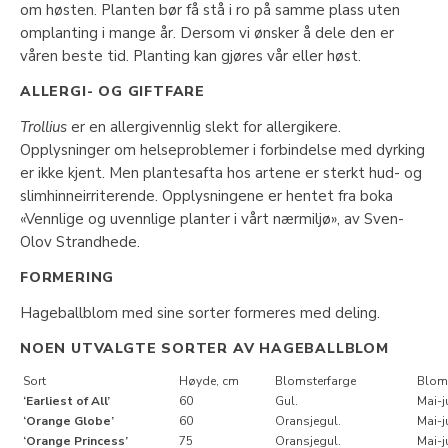
om høsten. Planten bør få stå i ro på samme plass uten
omplanting i mange år. Dersom vi ønsker å dele den er
våren beste tid. Planting kan gjøres vår eller høst.
ALLERGI- OG GIFTFARE
Trollius
er en allergivennlig slekt for allergikere.
Opplysninger om helseproblemer i forbindelse med dyrking
er ikke kjent. Men plantesafta hos artene er sterkt hud- og
slimhinneirriterende. Opplysningene er hentet fra boka
«Vennlige og uvennlige planter i vårt nærmiljø», av Sven-
Olov Strandhede.
FORMERING
Hageballblom med sine sorter formeres med deling.
NOEN UTVALGTE SORTER AV HAGEBALLBLOM
Sort
Høyde, cm
Blomsterfarge
Blom
‘Earliest of All’
60
Gul.
Mai-j
‘Orange Globe’
60
Oransjegul.
Mai-j
‘Orange Princess’
75
Oransjegul.
Mai-j