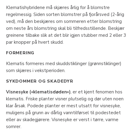
Klematishybridene må skjæres årlig for å blomstre
regelmessig. Siden sorten blomstrer på fjorårsved (2-årig
ved), må den beskjæres om sommeren etter blomstring
om neste års blomstring skal bli tilfredsstillende. Beskjær
greinene tilbake slik at det blir igjen stubber med 2 eller 3
par knopper på hvert skudd.
FORMERING
Klematis formeres med skuddstiklinger (grønnstiklinger)
som skjæres i vekstperioden.
SYKDOMMER OG SKADEDYR
Visnesyke («klematisdøden»)
, er et kjent fenomen hos
klematis. Friske planter visner plutselig og dør uten noen
klar årsak. Podede planter er mest utsatt for visnesyke,
muligens på grunn av dårlig vanntilførsel til podestedet
eller av skadegjørere. Visnesyke er verst i tørre, varme
somrer.