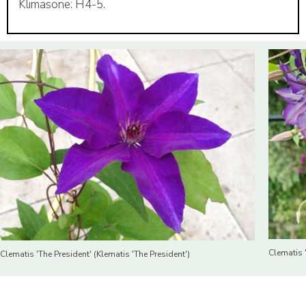
Klimasone: H4-5.
Clematis '
Clematis 'The President' (Klematis 'The President')