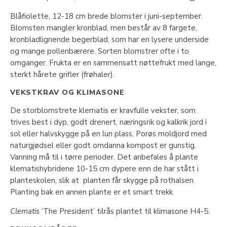
Blåfiolette, 12-18 cm brede blomster i juni-september.
Blomsten mangler kronblad, men består av 8 fargete,
kronbladlignende begerblad, som har en lysere underside
og mange pollenbærere. Sorten blomstrer ofte i to
omganger. Frukta er en sammensatt nøttefrukt med lange,
sterkt hårete grifler (frøhaler).
VEKSTKRAV OG KLIMASONE
De storblomstrete klematis er kravfulle vekster, som
trives best i dyp, godt drenert, næringsrik og kalkrik jord i
sol eller halvskygge på en lun plass. Porøs moldjord med
naturgjødsel eller godt omdanna kompost er gunstig.
Vanning må til i tørre perioder. Det anbefales å plante
klematishybridene 10-15 cm dypere enn de har stått i
planteskolen, slik at planten får skygge på rothalsen.
Planting bak en annen plante er et smart trekk.
Clematis
‘The President’ tilrås plantet til klimasone H4-5.