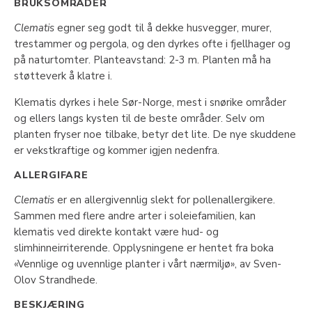
BRUKSOMRÅDER
Clematis
egner seg godt til å dekke husvegger, murer,
trestammer og pergola, og den dyrkes ofte i fjellhager og
på naturtomter. Planteavstand: 2-3 m. Planten må ha
støtteverk å klatre i.
Klematis dyrkes i hele Sør-Norge, mest i snørike områder
og ellers langs kysten til de beste områder. Selv om
planten fryser noe tilbake, betyr det lite. De nye skuddene
er vekstkraftige og kommer igjen nedenfra.
ALLERGIFARE
Clematis
er en allergivennlig slekt for pollenallergikere.
Sammen med flere andre arter i soleiefamilien, kan
klematis ved direkte kontakt være hud- og
slimhinneirriterende. Opplysningene er hentet fra boka
«Vennlige og uvennlige planter i vårt nærmiljø», av Sven-
Olov Strandhede.
BESKJÆRING