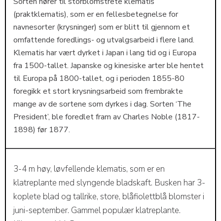
Sorten hører til storblomstrete klematis
(praktklematis), som er en fellesbetegnelse for
navnesorter (krysninger) som er blitt til gjennom et
omfattende foredlings- og utvalgsarbeid i flere land.
Klematis har vært dyrket i Japan i lang tid og i Europa
fra 1500-tallet. Japanske og kinesiske arter ble hentet
til Europa på 1800-tallet, og i perioden 1855-80
foregikk et stort krysningsarbeid som frembrakte
mange av de sortene som dyrkes i dag. Sorten ‘The
President’, ble foredlet fram av Charles Noble (1817-
1898) før 1877.
3-4 m høy, løvfellende klematis, som er en
klatreplante med slyngende bladskaft. Busken har 3-
koplete blad og tallrike, store, blåfiolettblå blomster i
juni-september. Gammel populær klatreplante.