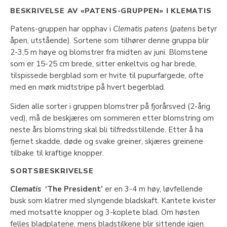
BESKRIVELSE AV «PATENS-GRUPPEN» I KLEMATIS
Patens-gruppen har opphav i
Clematis patens
(
patens
betyr
åpen, utstående). Sortene som tilhører denne gruppa blir
2-3,5 m høye og blomstrer fra midten av juni. Blomstene
som er 15-25 cm brede, sitter enkeltvis og har brede,
tilspissede bergblad som er hvite til pupurfargede, ofte
med en mørk midtstripe på hvert begerblad.
Siden alle sorter i gruppen blomstrer på fjorårsved (2-årig
ved), må de beskjæres om sommeren etter blomstring om
neste års blomstring skal bli tilfredsstillende. Etter å ha
fjernet skadde, døde og svake greiner, skjæres greinene
tilbake til kraftige knopper.
SORTSBESKRIVELSE
Clematis
‘The President’
er en 3-4 m høy, løvfellende
busk som klatrer med slyngende bladskaft. Kantete kvister
med motsatte knopper og 3-koplete blad. Om høsten
felles bladplatene, mens bladstilkene blir sittende igjen.