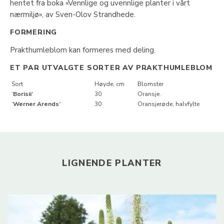
hentet fra boka «Vennlige og uvennlige planter i vårt
nærmiljø», av Sven-Olov Strandhede.
FORMERING
Prakthumleblom kan formeres med deling.
ET PAR UTVALGTE SORTER AV PRAKTHUMLEBLOM
Sort
Høyde, cm
Blomster
‘
Borisii’
30
Oransje.
‘
Werner Arends’
30
Oransjerøde, halvfylte
LIGNENDE PLANTER