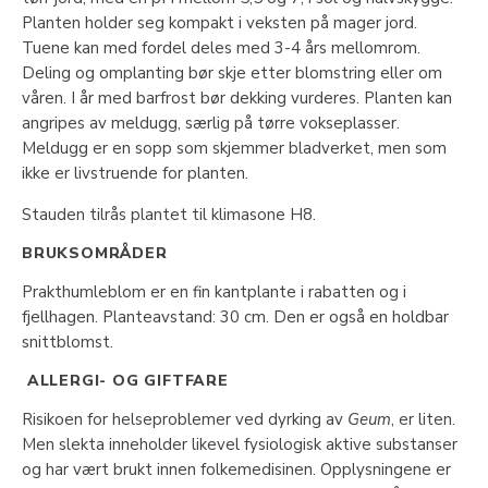
Planten holder seg kompakt i veksten på mager jord.
Tuene kan med fordel deles med 3-4 års mellomrom.
Deling og omplanting bør skje etter blomstring eller om
våren. I år med barfrost bør dekking vurderes. Planten kan
angripes av meldugg, særlig på tørre vokseplasser.
Meldugg er en sopp som skjemmer bladverket, men som
ikke er livstruende for planten.
Stauden tilrås plantet til klimasone H8.
BRUKSOMRÅDER
Prakthumleblom er en fin kantplante i rabatten og i
fjellhagen. Planteavstand: 30 cm. Den er også en holdbar
snittblomst.
ALLERGI- OG GIFTFARE
Risikoen for helseproblemer ved dyrking av
Geum
, er liten.
Men slekta inneholder likevel fysiologisk aktive substanser
og har vært brukt innen folkemedisinen. Opplysningene er