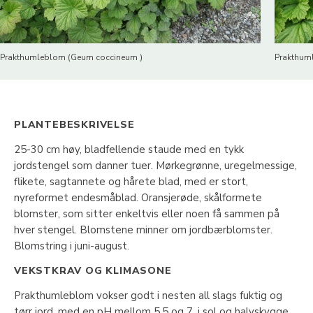
Prakthumleblom (Geum coccineum )
Prakthum
PLANTEBESKRIVELSE
25-30 cm høy, bladfellende staude med en tykk
jordstengel som danner tuer. Mørkegrønne, uregelmessige,
flikete, sagtannete og hårete blad, med er stort,
nyreformet endesmåblad. Oransjerøde, skålformete
blomster, som sitter enkeltvis eller noen få sammen på
hver stengel. Blomstene minner om jordbærblomster.
Blomstring i juni-august.
VEKSTKRAV OG KLIMASONE
Prakthumleblom vokser godt i nesten all slags fuktig og
tørr jord, med en pH mellom 5,5 og 7, i sol og halvskygge.