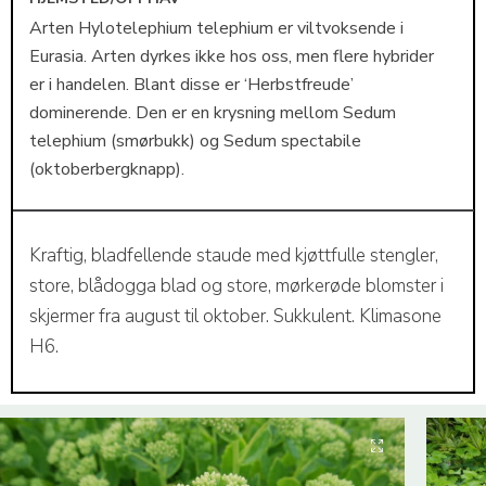
Arten Hylotelephium telephium er viltvoksende i
Eurasia. Arten dyrkes ikke hos oss, men flere hybrider
er i handelen. Blant disse er ‘Herbstfreude’
dominerende. Den er en krysning mellom Sedum
telephium (smørbukk) og Sedum spectabile
(oktoberbergknapp).
Kraftig, bladfellende staude med kjøttfulle stengler,
store, blådogga blad og store, mørkerøde blomster i
skjermer fra august til oktober. Sukkulent. Klimasone
H6.