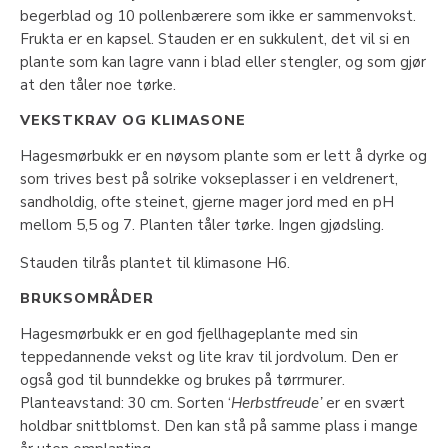
begerblad og 10 pollenbærere som ikke er sammenvokst.
Frukta er en kapsel. Stauden er en sukkulent, det vil si en
plante som kan lagre vann i blad eller stengler, og som gjør
at den tåler noe tørke.
VEKSTKRAV OG KLIMASONE
Hagesmørbukk er en nøysom plante som er lett å dyrke og
som trives best på solrike vokseplasser i en veldrenert,
sandholdig, ofte steinet, gjerne mager jord med en pH
mellom 5,5 og 7. Planten tåler tørke. Ingen gjødsling.
Stauden tilrås plantet til klimasone H6.
BRUKSOMRÅDER
Hagesmørbukk er en god fjellhageplante med sin
teppedannende vekst og lite krav til jordvolum. Den er
også god til bunndekke og brukes på tørrmurer.
Planteavstand: 30 cm. Sorten ‘
Herbstfreude’
er en svært
holdbar snittblomst. Den kan stå på samme plass i mange