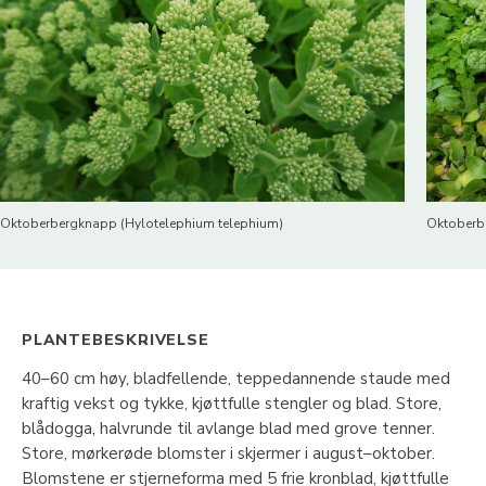
Oktoberbergknapp (Hylotelephium telephium)
Oktoberb
PLANTEBESKRIVELSE
40–60 cm høy, bladfellende, teppedannende staude med
kraftig vekst og tykke, kjøttfulle stengler og blad. Store,
blådogga, halvrunde til avlange blad med grove tenner.
Store, mørkerøde blomster i skjermer i august–oktober.
Blomstene er stjerneforma med 5 frie kronblad, kjøttfulle