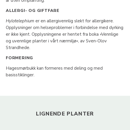
år uten omplanting.
ALLERGI- OG GIFTFARE
Hylotelephium
er en allergivennlig slekt for allergikere.
Opplysninger om helseproblemer i forbindelse med dyrking
er ikke kjent. Opplysningene er hentet fra boka «Vennlige
og uvennlige planter i vårt nærmiljø», av Sven-Olov
Strandhede.
FORMERING
Hagesmørbukk kan formeres med deling og med
basisstiklinger.
LIGNENDE PLANTER