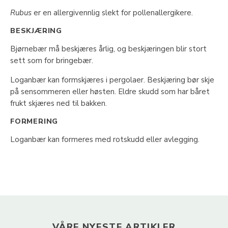
Rubus
er en allergivennlig slekt for pollenallergikere.
BESKJÆRING
Bjørnebær må beskjæres årlig, og beskjæringen blir stort
sett som for bringebær.
Loganbær kan formskjæres i pergolaer. Beskjæring bør skje
på sensommeren eller høsten. Eldre skudd som har båret
frukt skjæres ned til bakken.
FORMERING
Loganbær kan formeres med rotskudd eller avlegging.
VÅRE NYESTE ARTIKLER