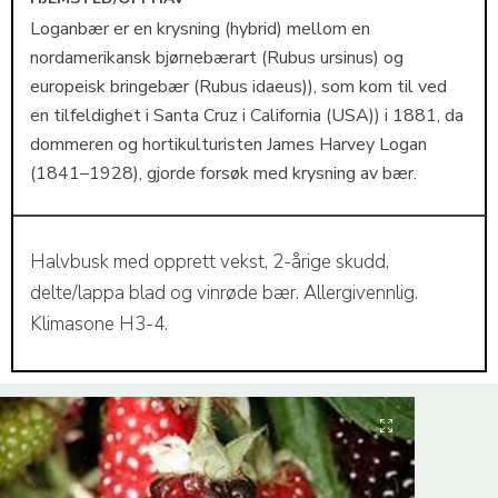
Loganbær er en krysning (hybrid) mellom en
nordamerikansk bjørnebærart (Rubus ursinus) og
europeisk bringebær (Rubus idaeus)), som kom til ved
en tilfeldighet i Santa Cruz i California (USA)) i 1881, da
dommeren og hortikulturisten James Harvey Logan
(1841–1928), gjorde forsøk med krysning av bær.
Halvbusk med opprett vekst, 2-årige skudd,
delte/lappa blad og vinrøde bær. Allergivennlig.
Klimasone H3-4.