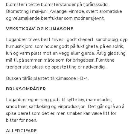
blomster i tette blomsterstander på fjorårsskudd.
Blomstring i mai-juni. Avlange, vinrøde, svært aromatiske
og velsmakende bærfrukter som modner ujevnt.
VEKSTKRAV OG KLIMASONE
Loganbær trives best trives i godt drenert, sandholdig, dyp
humusrik jord, som holder godt på fuktigheta, på en solrik,
lun og varm plass mot en vegg eller gjerde. Årlig gjødsling
må til på sammen måte som for bringebær. Plantene
trenger stor plass, og oppstøtting er nødvendig..
Busken tilrås plantet til klimasone H3-4.
BRUKSOMRÅDER
Loganbær egner seg godt til syltetøy, marmelader,
smoothier, saftkoking og vinproduksjon. Det går også an å
spise bæret som det er, men smaken kan være litt for
bitter for noen.
ALLERGIFARE