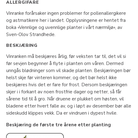
ALLERGIFARE
Vinranke forårsaker ingen problemer for pollenallergikere
og astmatikere her i landet. Opplysningene er hentet fra
boka «Vennlige og uvennlige planter i vårt nærmiljø», av
Sven-Olov Strandhede.
BESKJÆRING
Vinranken må beskjæres årlig, før veksten tar til, det vil si
før sevjen begynner å flyte i planten om våren. Dermed
unngås blødninger som vil skade planten. Beskjæringen bør
helst skje før vinteren kommer, og det bør helst ikke
beskjæres hvis det er fare for frost. Dersom beskjæringen
skjer i i forkant av noen frostfrie dager og netter, så får
sårene tid til å gro. Når druene er plukket om høsten, vil
bladene etter hvert falle av, og i løpt av desember bør alle
sideskudd klippes vekk. Da er vindruen i dypest hvile.
Beskjæring de første tre årene etter planting