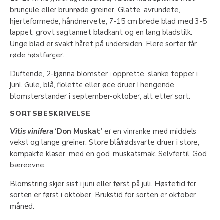
brungule eller brunrøde greiner. Glatte, avrundete,
hjerteformede, håndnervete, 7-15 cm brede blad med 3-5
lappet, grovt sagtannet bladkant og en lang bladstilk.
Unge blad er svakt håret på undersiden. Flere sorter får
røde høstfarger.
Duftende, 2-kjønna blomster i opprette, slanke topper i
juni. Gule, blå, fiolette eller øde druer i hengende
blomsterstander i september-oktober, alt etter sort.
SORTSBESKRIVELSE
Vitis vinifera
‘Don Muskat’
er en vinranke med middels
vekst og lange greiner. Store blå/rødsvarte druer i store,
kompakte klaser, med en god, muskatsmak. Selvfertil. God
bæreevne.
Blomstring skjer sist i juni eller først på juli. Høstetid for
sorten er først i oktober. Brukstid for sorten er oktober
måned.