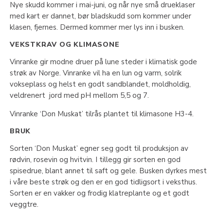
Nye skudd kommer i mai-juni, og når nye små drueklaser
med kart er dannet, bør bladskudd som kommer under
klasen, fjernes. Dermed kommer mer lys inn i busken.
VEKSTKRAV OG KLIMASONE
Vinranke gir modne druer på lune steder i klimatisk gode
strøk av Norge. Vinranke vil ha en lun og varm, solrik
vokseplass og helst en godt sandblandet, moldholdig,
veldrenert jord med pH mellom 5,5 og 7.
Vinranke ‘Don Muskat’ tilrås plantet til klimasone H3-4.
BRUK
Sorten ‘Don Muskat’ egner seg godt til produksjon av
rødvin, rosevin og hvitvin. I tillegg gir sorten en god
spisedrue, blant annet til saft og gele. Busken dyrkes mest
i våre beste strøk og den er en god tidligsort i veksthus.
Sorten er en vakker og frodig klatreplante og et godt
veggtre.