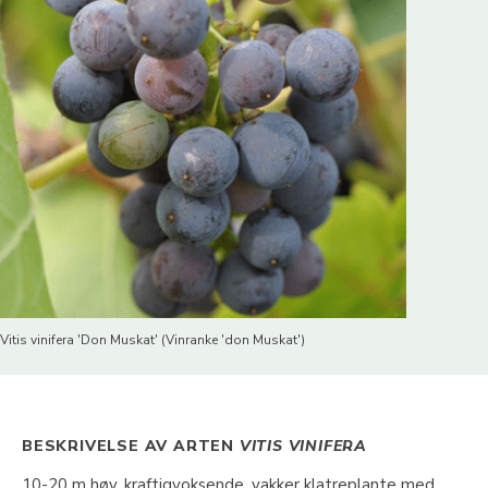
Vitis vinifera 'Don Muskat' (Vinranke 'don Muskat')
BESKRIVELSE AV ARTEN
VITIS VINIFERA
10-20 m høy, kraftigvoksende, vakker klatreplante med