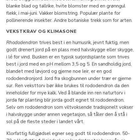
blanke blad og tallrike, hvite blomster med en grønngul
flekk, i mai-juni. Vakker blomstring. Populær plante for
pollinerende insekter. Andre botaniske trekk som for arten.
VEKSTKRAV OG KLIMASONE
Rhododendron
trives best i en humusrik, jevnt fuktig, men
godt drenert jord på en plass med halvskygge eller skygge,
i lé for vind. Busken er en typisk surjordsplante som trives
best i jord med en pH mellom 3,5 og 5. En sandholdig jord,
blandet med løvjord og gjerne noe leir, er en god
rododendronjord. Jord fra skogbunnen under trær er gjerne
sur. Ren veksttorv bør ikke brukes til rododendron da den
inneholder for mye kalk. Ved å blande inn ren naturtorv i
jorda før planting blir jorda godt egnet til rododendron.
Selv om rododendron som viltvoksende tradisjonelt vokser
i halvskygge under annen vegetasjon, så tåler den å stå i
sol på de fleste steder i landet vårt.
Klorfattig fullgjødsel egner seg godt til rododendron. 50-