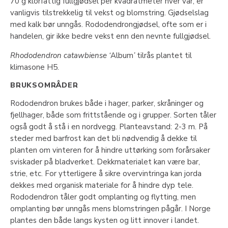
70 g klorfattig fullgjødsel per kvadratmeter hver vår, er
vanligvis tilstrekkelig til vekst og blomstring. Gjødselslag
med kalk bør unngås. Rododendrongjødsel, ofte som er i
handelen, gir ikke bedre vekst enn den nevnte fullgjødsel.
Rhododendron catawbiense ‘
Album
’
tilrås plantet til
klimasone H5.
BRUKSOMRÅDER
Rododendron brukes både i hager, parker, skråninger og
fjellhager, både som frittstående og i grupper. Sorten tåler
også godt å stå i en nordvegg. Planteavstand: 2-3 m. På
steder med barfrost kan det bli nødvendig å dekke til
planten om vinteren for å hindre uttørking som forårsaker
sviskader på bladverket. Dekkmaterialet kan være bar,
strie, etc. For ytterligere å sikre overvintringa kan jorda
dekkes med organisk materiale for å hindre dyp tele.
Rododendron tåler godt omplanting og flytting, men
omplanting bør unngås mens blomstringen pågår. I Norge
plantes den både langs kysten og litt innover i landet.