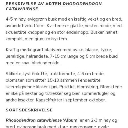
BESKRIVELSE AV ARTEN
RHODODENDRON
CATAWBIENSE
4-5 m høy, eviggrønn busk med en kraftig vekst og en bred,
avrundet vekstform. Kvistene er glatte, nesten runde, med
skruestilte knopper og en stor endeknopp. Busken har et
kompakt, men grunt rotsystem.
Kraftig mørkegrønt bladverk med ovale, blanke, tykke,
læraktige, helrandete, 7-15 cm lange og 5 cm brede blad
med en snau bladunderside.
Stilkete, lyst fiolette, traktformete, 4-6 cm brede
blomster, som sitter 15-19 sammen i endestilte,
skjermlignende klaser i juni. Praktfull blomstring. Blomstene
er rike på nektar og tiltrekker seg bier, sommerfugler og
andre insekter. Kapselfrukter i september-oktober.
SORTSBESKRIVELSE
Rhododendron catawbiense
‘Album’
er en 2-3 m høy og
bred, eviggrønn busk med store, mørkegrønne, ovale,