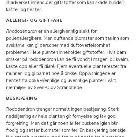
Bladverket inneholder giftstoffer som kan skade hunder,
katter og hester.
ALLERGI- OG GIFTFARE
Rhododendron
er en allergivennlig slekt for
pollenallergikere. Men duftende blomster som tas inn som
avskårne, kan gi personer med duftoverfølsomhet
problemer. Hele planten inneholder giftstoffer. Hvis barn
smaker på rododendron kan de få vondt i magen, bli kvalm,
kaste opp eller få diaré. Fjern eventuelle planterester fra
munnen, og gi barnet noe å drikke. Opplysningene er
hentet fra boka «Vennlige og uvennlige planter i vårt
nærmiljø», av Sven-Olov Strandhede.
BESKJÆRING
Rododendron trenger normalt ingen beskjæring. Sterk
nedskjæring av hele planten gir fornyelse og lav god
forgreining. Men det går noen år før buskene igjen blir
frodig og setter blomster som før. En beskjæring bør skje