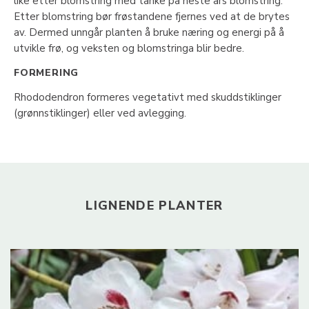
like etter blomstring med tanke på neste års blomstring.
Etter blomstring bør frøstandene fjernes ved at de brytes
av. Dermed unngår planten å bruke næring og energi på å
utvikle frø, og veksten og blomstringa blir bedre.
FORMERING
Rhododendron formeres vegetativt med skuddstiklinger
(grønnstiklinger) eller ved avlegging.
LIGNENDE PLANTER