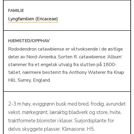
FAMILIE
Lyngfamilien (Ericaceae)
HJEMSTED/OPPHAV
Rododendron catawbiense er viltvoksende i de østlige
deler av Nord-Amerika. Sorten R. catawbiense ‘Album’
stammer fra et engelsk utvalg fra slutten på 1800-
tallet, nærmere bestemt fra Anthony Waterer fra Knap
Hill, Surrey, England.
2-3 m høy, eviggrønn busk med bred, frodig, avrundet
vekst, mørkegrønt, læraktig bladverk og store, hvite,
traktformete blomster i klaser. Surjordsplante for
delvis skyggete plasser. Klimasone: H5.