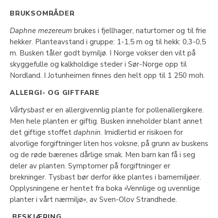
BRUKSOMRÅDER
Daphne mezereum
brukes i fjellhager, naturtomer og til frie
hekker. Planteavstand i gruppe: 1-1,5 m og til hekk: 0,3-0,5
m. Busken tåler godt bymiljø. I Norge vokser den vilt på
skyggefulle og kalkholdige steder i Sør-Norge opp til
Nordland. I Jotunheimen finnes den helt opp til 1 250 moh.
ALLERGI- OG GIFTFARE
Vårtysbast
er en allergivennlig plante for pollenallergikere.
Men hele planten er giftig. Busken inneholder blant annet
det giftige stoffet
daphnin
. Imidlertid er risikoen for
alvorlige forgiftninger liten hos voksne, på grunn av buskens
og de røde bærenes dårlige smak. Men barn kan få i seg
deler av planten. Symptomer på forgiftninger er
brekninger. Tysbast bør derfor ikke plantes i barnemiljøer.
Opplysningene er hentet fra boka «Vennlige og uvennlige
planter i vårt nærmiljø», av Sven-Olov Strandhede.
BESKJÆRING