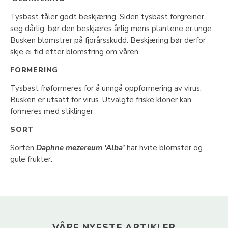
Tysbast tåler godt beskjæring. Siden tysbast forgreiner
seg dårlig, bør den beskjæres årlig mens plantene er unge.
Busken blomstrer på fjorårsskudd. Beskjæring bør derfor
skje ei tid etter blomstring om våren.
FORMERING
Tysbast frøformeres for å unngå oppformering av virus.
Busken er utsatt for virus. Utvalgte friske kloner kan
formeres med stiklinger
SORT
Sorten
Daphne mezereum ‘Alba’
har hvite blomster og
gule frukter.
VÅRE NYESTE ARTIKLER