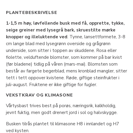
PLANTEBESKRIVELSE
1-1,5 m høy, løvfellende busk med få, opprette, tykke,
seige greiner med lysegrå bark, skruestilte mørke
knopper og illeluktende ved
. Tynne, lansettformete, 3-8
cm lange blad med lysegrønn overside og grågrønn
underside, som sitter i toppen av skuddene. Rosa eller
fiolette, velduftende blomster, som kommer på bar kvist
(før bladene) tidlig på våren (mars-mai). Blomsten som
består av fargete begerblad, mens kronblad mangler, sitter
tett i tett oppover kvistene. Røde, giftige steinfrukter i
juli-august. Fruktene er ikke giftige for fugler.
VEKSTKRAV OG KLIMASONE
Vårtysbast trives best på porøs, næringsrik, kalkholdig,
jevnt fuktig, men godt drenert jord i sol og halvskygge.
Busken tilrås plantet til klimasone H8 i innlandet og H7
ved kysten.