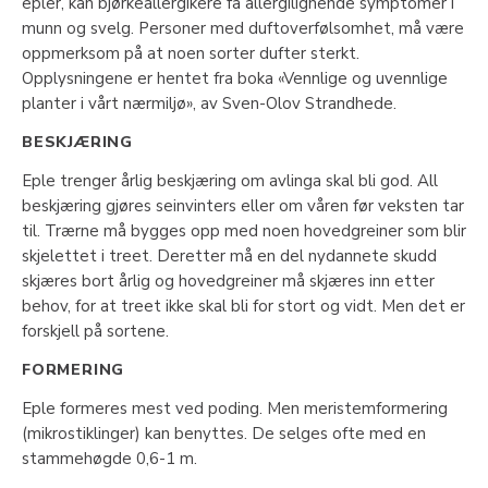
epler, kan bjørkeallergikere få allergilignende symptomer i
munn og svelg. Personer med duftoverfølsomhet, må være
oppmerksom på at noen sorter dufter sterkt.
Opplysningene er hentet fra boka «Vennlige og uvennlige
planter i vårt nærmiljø», av Sven-Olov Strandhede.
BESKJÆRING
Eple trenger årlig beskjæring om avlinga skal bli god. All
beskjæring gjøres seinvinters eller om våren før veksten tar
til. Trærne må bygges opp med noen hovedgreiner som blir
skjelettet i treet. Deretter må en del nydannete skudd
skjæres bort årlig og hovedgreiner må skjæres inn etter
behov, for at treet ikke skal bli for stort og vidt. Men det er
forskjell på sortene.
FORMERING
Eple formeres mest ved poding. Men meristemformering
(mikrostiklinger) kan benyttes. De selges ofte med en
stammehøgde 0,6-1 m.