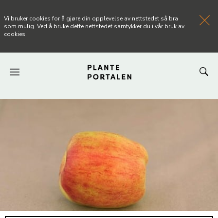
Vi bruker cookies for å gjøre din opplevelse av nettstedet så bra
som mulig. Ved å bruke dette nettstedet samtykker du i vår bruk av
cookies.
FORSIDEN
NYHETER
ARTIKLER
OM PLANTEPORTALEN
KONTAKT