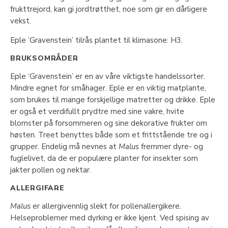
frukttrejord, kan gi jordtrøtthet, noe som gir en dårligere
vekst.
Eple ‘Gravenstein’ tilrås plantet til klimasone: H3.
BRUKSOMRÅDER
Eple ‘Gravenstein’ er en av våre viktigste handelssorter.
Mindre egnet for småhager. Eple er en viktig matplante,
som brukes til mange forskjellige matretter og drikke. Eple
er også et verdifullt prydtre med sine vakre, hvite
blomster på forsommeren og sine dekorative frukter om
høsten. Treet benyttes både som et frittstående tre og i
grupper. Endelig må nevnes at
Malus
fremmer dyre- og
fuglelivet, da de er populære planter for insekter som
jakter pollen og nektar.
ALLERGIFARE
Malus
er allergivennlig slekt for pollenallergikere.
Helseproblemer med dyrking er ikke kjent. Ved spising av