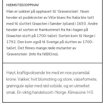
HJEMSTED/OPPHAV
Man er usikker på opphavet til 'Gravenstein'. Noen
hevder at podekvister av Ville blanc fra Italia ble tatt
med til slottet Graasten i Sønder-Jylland i 1693. Andre
hevder at sorten er framkommet fra frø i hagen på
Graasten slott på 1700-tallet. Sorten kom til Norge i
1792. Den kom også til Sverige på slutten av 1700-
tallet. Det finnes mange røde mutanter av
‘Gravenstein’. (Info fra NIBIO.no).
Høyt, kraftigvoksende tre med en noe pyramidal
krone. Vakker, hvit blomstring og store, valseformete,
grønngule epler med rød solside, og en utmerket
smak. En viktig handelssort i Norge. Klimasone: H3.