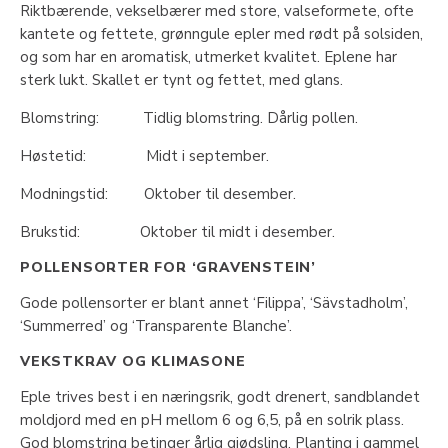
Riktbærende, vekselbærer med store, valseformete, ofte
kantete og fettete, grønngule epler med rødt på solsiden,
og som har en aromatisk, utmerket kvalitet. Eplene har
sterk lukt. Skallet er tynt og fettet, med glans.
Blomstring: Tidlig blomstring. Dårlig pollen.
Høstetid: Midt i september.
Modningstid: Oktober til desember.
Brukstid: Oktober til midt i desember.
POLLENSORTER FOR ‘GRAVENSTEIN’
Gode pollensorter er blant annet ‘Filippa’, ‘Sävstadholm’,
‘Summerred’ og ‘Transparente Blanche’.
VEKSTKRAV OG KLIMASONE
Eple trives best i en næringsrik, godt drenert, sandblandet
moldjord med en pH mellom 6 og 6,5, på en solrik plass.
God blomstring betinger årlig gjødsling. Planting i gammel