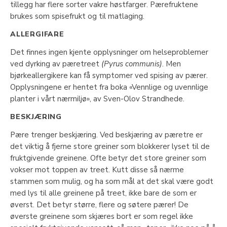
tillegg har flere sorter vakre høstfarger. Pærefruktene
brukes som spisefrukt og til matlaging.
ALLERGIFARE
Det finnes ingen kjente opplysninger om helseproblemer
ved dyrking av pæretreet
(Pyrus communis)
. Men
bjørkeallergikere kan få symptomer ved spising av pærer.
Opplysningene er hentet fra boka «Vennlige og uvennlige
planter i vårt nærmiljø», av Sven-Olov Strandhede.
BESKJÆRING
Pære trenger beskjæring. Ved beskjæring av pæretre er
det viktig å fjerne store greiner som blokkerer lyset til de
fruktgivende greinene. Ofte betyr det store greiner som
vokser mot toppen av treet. Kutt disse så nærme
stammen som mulig, og ha som mål at det skal være godt
med lys til alle greinene på treet, ikke bare de som er
øverst. Det betyr større, flere og søtere pærer! De
øverste greinene som skjæres bort er som regel ikke