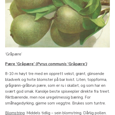
‘Gråpære’
Pære ‘Gråpære’ (
Pyrus communis
‘Gråpære’
)
8-10 m høyt tre med en opprett vekst, grønt, glinsende
bladverk og hvite blomster på bar kvist. Liten, toppforma,
grågrønn-gråbrun pære, som er ru i skallet, og som har en
svært god smak. Kanskje beste spiseepler direkte fra treet.
Riktbærende, men noe uregelmessig bæring. For
småhagedyrking, gjerne som veggtre. Brukes som tuntre.
Blomstring
: Middels tidlig – sein blomstring. Dårlig pollen.