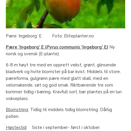
Pære ‘Ingeborg’ E Foto: Eliteplanter.no
Pære ‘Ingeborg’ E (
Pyrus communis
‘Ingeborg’ E
)
Ny
norsk og svensk (E-plante).
6-8 m høyt tre med en opprett vekst, grønt, glinsende
bladverk og hvite blomster på bar kvist. Middels til store,
pæreforma, gulgrønn pære med glatt skall, med en
velsmakende, søt og god smak. Riktbærende tre som
kommer tidlig i bæring. Kravfull sort, bør plantes på en lun
vokseplass.
Blomstring
: Tidlig til middels tidlig blomstring. Dårlig
pollen.
Høstestid
: Siste i september- først i oktober.