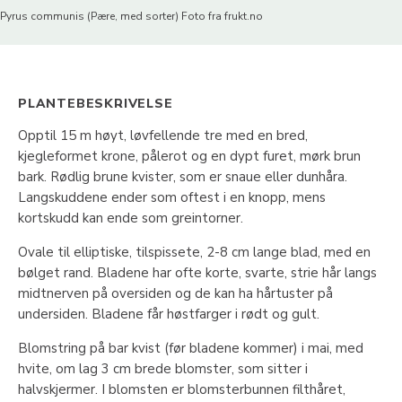
Pyrus communis (Pære, med sorter) Foto fra frukt.no
PLANTEBESKRIVELSE
Opptil 15 m høyt, løvfellende tre med en bred,
kjegleformet krone, pålerot og en dypt furet, mørk brun
bark. Rødlig brune kvister, som er snaue eller dunhåra.
Langskuddene ender som oftest i en knopp, mens
kortskudd kan ende som greintorner.
Ovale til elliptiske, tilspissete, 2-8 cm lange blad, med en
bølget rand. Bladene har ofte korte, svarte, strie hår langs
midtnerven på oversiden og de kan ha hårtuster på
undersiden. Bladene får høstfarger i rødt og gult.
Blomstring på bar kvist (før bladene kommer) i mai, med
hvite, om lag 3 cm brede blomster, som sitter i
halvskjermer. I blomsten er blomsterbunnen filthåret,