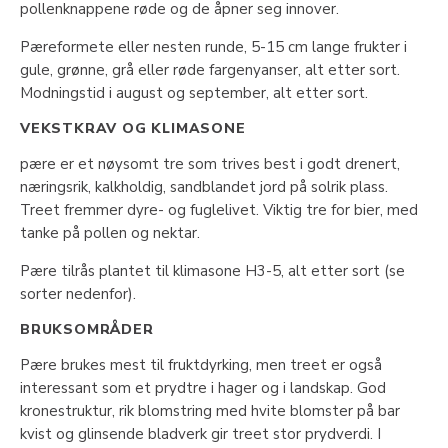
pollenknappene røde og de åpner seg innover.
Pæreformete eller nesten runde, 5-15 cm lange frukter i
gule, grønne, grå eller røde fargenyanser, alt etter sort.
Modningstid i august og september, alt etter sort.
VEKSTKRAV OG KLIMASONE
pære er et nøysomt tre som trives best i godt drenert,
næringsrik, kalkholdig, sandblandet jord på solrik plass.
Treet fremmer dyre- og fuglelivet. Viktig tre for bier, med
tanke på pollen og nektar.
Pære tilrås plantet til klimasone H3-5, alt etter sort (se
sorter nedenfor).
BRUKSOMRÅDER
Pære brukes mest til fruktdyrking, men treet er også
interessant som et prydtre i hager og i landskap. God
kronestruktur, rik blomstring med hvite blomster på bar
kvist og glinsende bladverk gir treet stor prydverdi. I