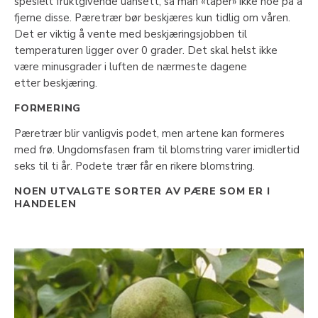
spesielt fruktgivende uansett, så man «taper» ikke noe på å
fjerne disse. Pæretrær bør beskjæres kun tidlig om våren.
Det er viktig å vente med beskjæringsjobben til
temperaturen ligger over 0 grader. Det skal helst ikke
være minusgrader i luften de nærmeste dagene
etter beskjæring.
FORMERING
Pæretrær blir vanligvis podet, men artene kan formeres
med frø. Ungdomsfasen fram til blomstring varer imidlertid
seks til ti år. Podete trær får en rikere blomstring.
NOEN UTVALGTE SORTER AV PÆRE SOM ER I
HANDELEN