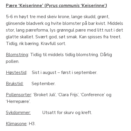
Pære ‘Keiserinne’ (
Pyrus communis
‘Keiserinne’
)
5-6 m høyt tre med skeiv krone, lange skudd, grønt,
glinsende bladverk og hvite blomster på bar kvist. Middels
stor, lang pæreforma, lys grønngul pære med litt rust i det
glatte skallet. Svært god, søt smak. Kan spisses fra treet.
Tidlig, rik bæring. Kravfull sort.
Blomstring
: Tidlig til middels tidlig blomstring. Dårlig
pollen.
Høstestid
: Sist i august – først i september.
Brukstid:
September.
Pollensorter
: ‘Broket Juli’, ‘Clara Frijs’, ‘Conference’ og
‘Herrepære’.
Sykdommer:
Utsatt for skurv og kreft.
Klimasone
: H3.