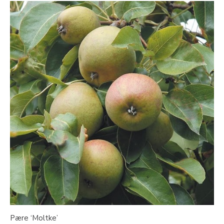
Pære ‘Moltke’