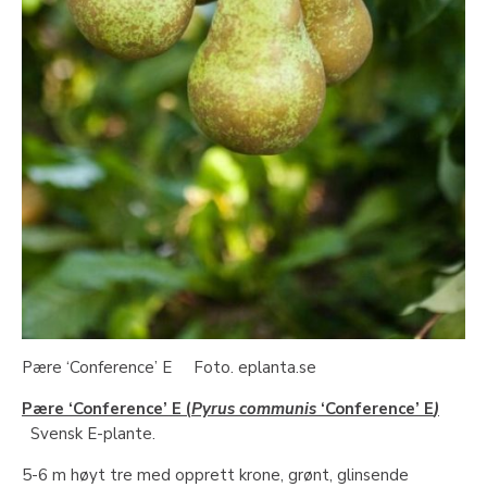
Pære ‘Conference’ E Foto. eplanta.se
Pære ‘Conference’ E (
Pyrus communis
‘Conference’ E
)
Svensk E-plante.
5-6 m høyt tre med opprett krone, grønt, glinsende