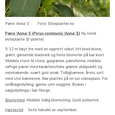
Pære ‘Anna’ E Foto: Eliteplanter.no
Pære ‘Anna’ E (
Pyrus communis
‘Anna’ E
)
Ny norsk
eliteplante (E-plante).
5-12 m høyt tre med en opprett vekst, litt bred krone,
grønt, glinsende bladverk og hvite blomster på bar kvist.
Middels store til store, gulgrønne, pæreforma, middels
saftige pærer med karakteristiske grønne skallpunkt og
velsmakende, svært god smak. Tidligbærene, årviss sort
med stor bæreevne. Bør plantes på en lun vokseplass. For
småhagedyrking, gjerne som veggtre. Brukes i
salgsdyrkinga i Sør-Norge.
Blomstring
: Middels tidlig blomstring. Godt pollentre.
Høstestid
: Siste halvdel av september.