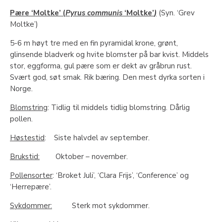
Pære ‘Moltke’ (
Pyrus communis
‘Moltke’
)
(Syn. ‘Grev
Moltke’)
5-6 m høyt tre med en fin pyramidal krone, grønt,
glinsende bladverk og hvite blomster på bar kvist. Middels
stor, eggforma, gul pære som er dekt av gråbrun rust.
Svært god, søt smak. Rik bæring. Den mest dyrka sorten i
Norge.
Blomstring
: Tidlig til middels tidlig blomstring. Dårlig
pollen.
Høstestid
: Siste halvdel av september.
Brukstid:
Oktober – november.
Pollensorter
: ‘Broket Juli’, ‘Clara Frijs’, ‘Conference’ og
‘Herrepære’.
Sykdommer:
Sterk mot sykdommer.