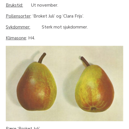
Brukstid:
Ut november.
Pollensorter
: ‘Broket Juli’ og ‘Clara Frijs’.
Sykdommer:
Sterk mot sjukdommer.
Klimasone
: H4.
Pære ‘Broket Juli’