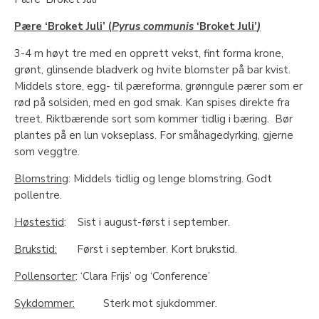
Pære ‘Broket Juli’ (
Pyrus communis
‘Broket Juli’
)
3-4 m høyt tre med en opprett vekst, fint forma krone,
grønt, glinsende bladverk og hvite blomster på bar kvist.
Middels store, egg- til pæreforma, grønngule pærer som er
rød på solsiden, med en god smak. Kan spises direkte fra
treet. Riktbærende sort som kommer tidlig i bæring. Bør
plantes på en lun vokseplass. For småhagedyrking, gjerne
som veggtre.
Blomstring
: Middels tidlig og lenge blomstring. Godt
pollentre.
Høstestid
: Sist i august-først i september.
Brukstid:
Først i september. Kort brukstid.
Pollensorter
: ‘Clara Frijs’ og ‘Conference’
Sykdommer:
Sterk mot sjukdommer.