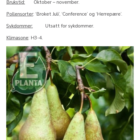
Brukstid:
Oktober – november.
Pollensorter
: ‘Broket Juli’, ‘Conference’ og ‘Herrepære’.
Sykdommer:
Utsatt for sykdommer.
Klimasone
: H3-4.