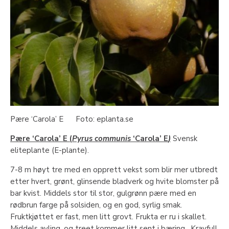
Pære ‘Carola’ E Foto: eplanta.se
Pære ‘Carola’ E (
Pyrus communis
‘Carola’ E
)
Svensk
eliteplante (E-plante).
7-8 m høyt tre med en opprett vekst som blir mer utbredt
etter hvert, grønt, glinsende bladverk og hvite blomster på
bar kvist. Middels stor til stor, gulgrønn pære med en
rødbrun farge på solsiden, og en god, syrlig smak.
Fruktkjøttet er fast, men litt grovt. Frukta er ru i skallet.
Middels avling, og treet kommer litt sent i bæring. Kravfull