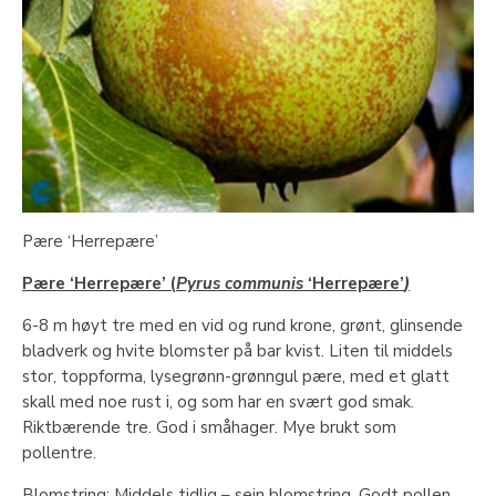
Pære ‘Herrepære’
Pære ‘Herrepære’ (
Pyrus communis
‘Herrepære’
)
6-8 m høyt tre med en vid og rund krone, grønt, glinsende
bladverk og hvite blomster på bar kvist. Liten til middels
stor, toppforma, lysegrønn-grønngul pære, med et glatt
skall med noe rust i, og som har en svært god smak.
Riktbærende tre. God i småhager. Mye brukt som
pollentre.
Blomstring
: Middels tidlig – sein blomstring. Godt pollen.