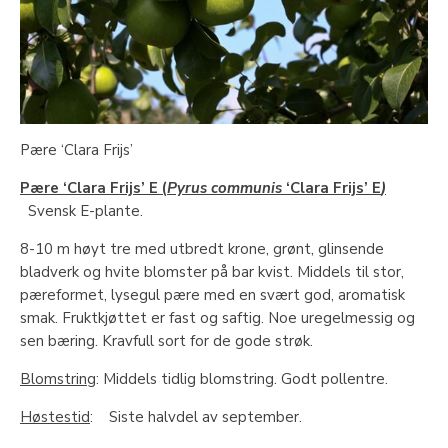
Pære ‘Clara Frijs’
Pære ‘Clara Frijs’ E (
Pyrus communis
‘Clara Frijs’ E
)
Svensk E-plante.
8-10 m høyt tre med utbredt krone, grønt, glinsende
bladverk og hvite blomster på bar kvist. Middels til stor,
pæreformet, lysegul pære med en svært god, aromatisk
smak. Fruktkjøttet er fast og saftig. Noe uregelmessig og
sen bæring. Kravfull sort for de gode strøk.
Blomstring
: Middels tidlig blomstring. Godt pollentre.
Høstestid
: Siste halvdel av september.