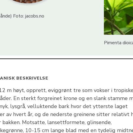
ånde) Foto: jacobs.no
Pimenta dioic
ANISK BESKRIVELSE
12 m høyt, opprett, eviggrønt tre som vokser i tropisk
åder. En sterkt forgreinet krone og en slank stamme 
yk, lysgrå, velluktende bark hvor det ytterste laget
er av hvert år, og de nederste greinene sitter relativt 
r bakken. Motsatte, lansettformete, glinsende,
kegrønne, 10-15 cm lange blad med en tydelig midtn