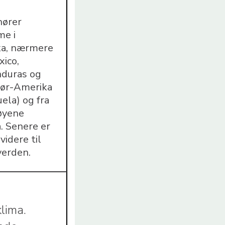
hører
me i
a, nærmere
ico,
duras og
 Sør-Amerika
ela) og fra
øyene
. Senere er
videre til
verden.
klima.