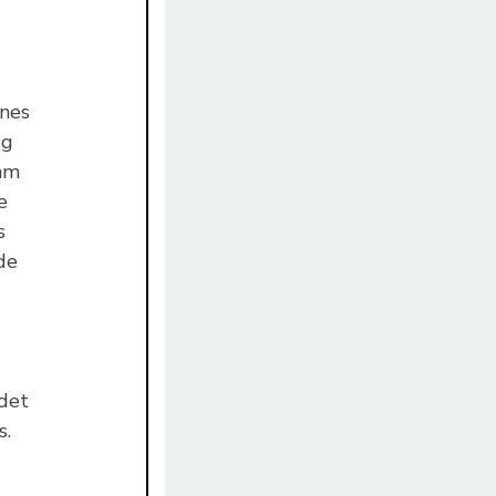
rnes
eg
ram
e
s
de
 det
s.