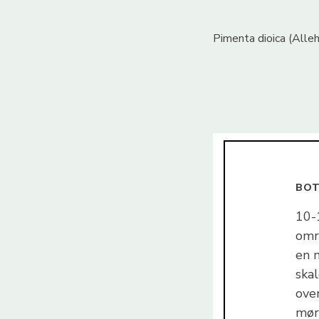
Pimenta dioica (Alleh
BOT
10-
omr
en m
skal
ove
mør