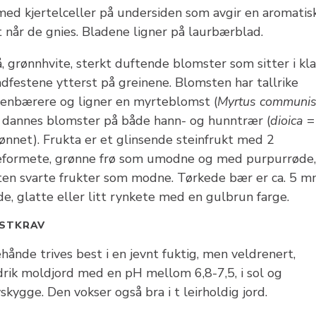
med kjertelceller på undersiden som avgir en aromatis
t når de gnies. Bladene ligner på laurbærblad.
, grønnhvite, sterkt duftende blomster som sitter i kl
adfestene ytterst på greinene. Blomsten har tallrike
lenbærere og ligner en myrteblomst (
Myrtus communis
 dannes blomster på både hann- og hunntrær (
dioica
=
jønnet). Frukta er et glinsende steinfrukt med 2
eformete, grønne frø som umodne og med purpurrøde,
ten svarte frukter som modne. Tørkede bær er ca. 5 
e, glatte eller litt rynkete med en gulbrun farge.
STKRAV
hånde trives best i en jevnt fuktig, men veldrenert,
drik moldjord med en pH mellom 6,8-7,5, i sol og
skygge. Den vokser også bra i t leirholdig jord.