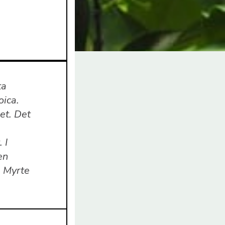
ta
oica.
et. Det
 I
en
, Myrte