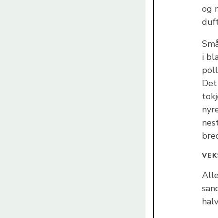
og 
duf
Små
i bl
pol
Det
tok
nyr
nes
bred
VEK
Alle
san
halv