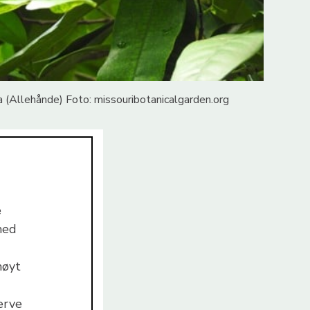
a (Allehånde) Foto: missouribotanicalgarden.org
e
med
høyt
erve