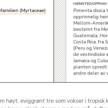
E
HJEMSTED/OPPHAV
familien (Myrtaceae)
Pimenta dioica 
opprinnelig hei
Mellom-Amerik
bestemt fra Mex
Guatemala, Hon
Costa Rica, fra
(Peru og Venezu
de vestindiske 
Jamaica og Cuba
planten spredt 
andre deler av 
m høyt, eviggrønt tre som vokser i tropisk 