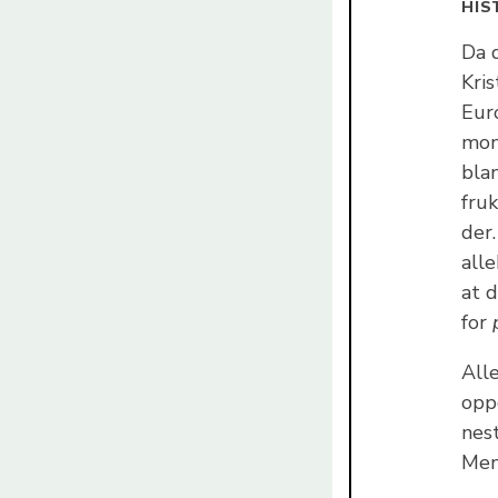
HIS
Da 
Kris
Euro
mon
bla
fru
der
all
at 
for
All
opp
nes
Men