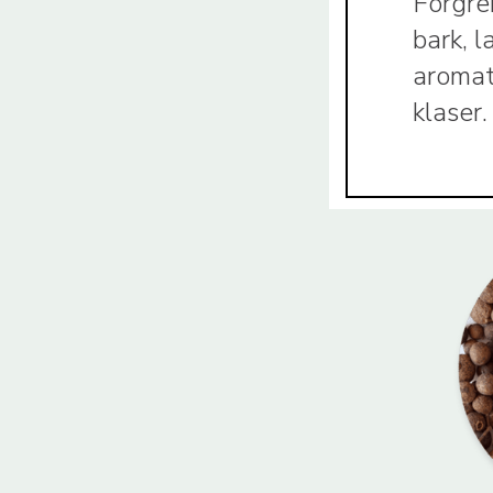
Forgre
bark, 
aromat
klaser.