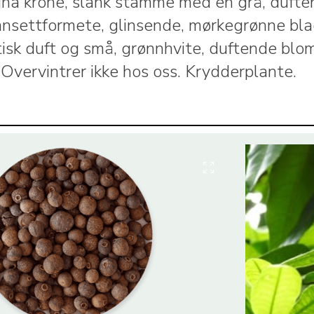
ina krone, slank stamme med en grå, duft
lansettformete, glinsende, mørkegrønne bl
isk duft og små, grønnhvite, duftende blom
 Overvintrer ikke hos oss. Krydderplante.