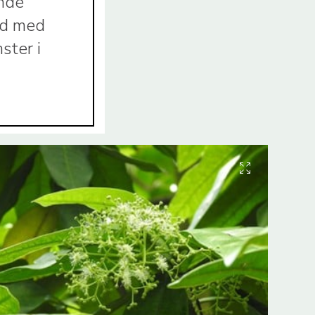
ende
ad med
ster i