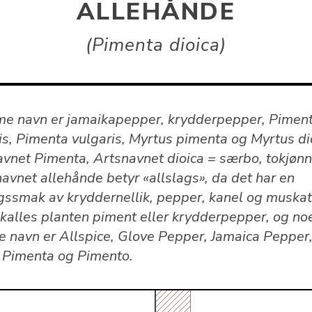
ALLEHÅNDE
Pimenta dioica
e navn er jamaikapepper, krydderpepper, Pimen
lis, Pimenta vulgaris, Myrtus pimenta og Myrtus di
avnet Pimenta, Artsnavnet dioica = særbo, tokjønn
avnet allehånde betyr «allslags», da det har en
gssmak av kryddernellik, pepper, kanel og muskat.
 kalles planten piment eller krydderpepper, og no
e navn er Allspice, Glove Pepper, Jamaica Pepper
 Pimenta og Pimento.