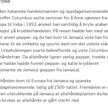
TORIE
den italienske handelsmannen og oppdagelsesreisende
toffer Columbus seilte vestover for å finne sjøveien fra
pa til India i 1492, ønsket han samtidig å bryte arabe
opol på krydderhandelen. På reisen hadde han med s
nt annet pepper, og da han kom til Jamaica viste han f
ktene til de innfødte og spurte dem om det vokste slik
. Urbefolkningen svarte bekreftende og viste Columbu
ehåndetrær. Da allehånde ligner vanlig pepper, trodde 
de hadde hadde funnet pepper, og kalte krydderet
pimienta de Jamaica
(pepper fra Jamaica).
ehånden kom til Europa fra Jamaica og spanske
dagelsesreisende, tidlig på 1500-tallet. Fremdeles er
ten utelukkende på Jamaica at allehåndeplanten dyrke
 brukes av allehånde er gått sterkt ned.