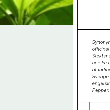
Synonym
officina
Slektsn
norske n
blandin
Sverige
engelsk
Pepper,