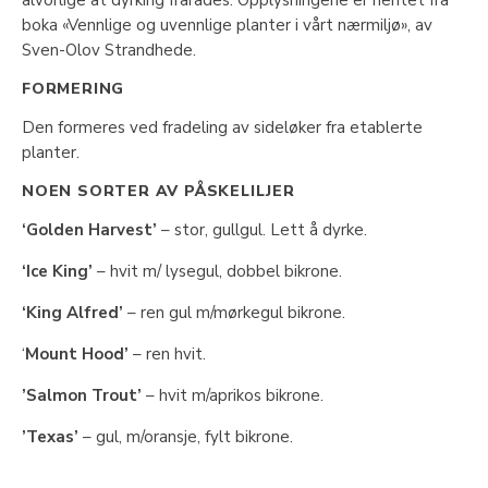
alvorlige at dyrking frarådes. Opplysningene er hentet fra
boka «Vennlige og uvennlige planter i vårt nærmiljø», av
Sven-Olov Strandhede.
FORMERING
Den formeres ved fradeling av sideløker fra etablerte
planter.
NOEN SORTER AV PÅSKELILJER
‘Golden Harvest’
– stor, gullgul. Lett å dyrke.
‘Ice King’
– hvit m/ lysegul, dobbel bikrone.
‘King Alfred’
– ren gul m/mørkegul bikrone.
‘
Mount Hood’
– ren hvit.
’Salmon Trout’
– hvit m/aprikos bikrone.
’Texas’
– gul, m/oransje, fylt bikrone.