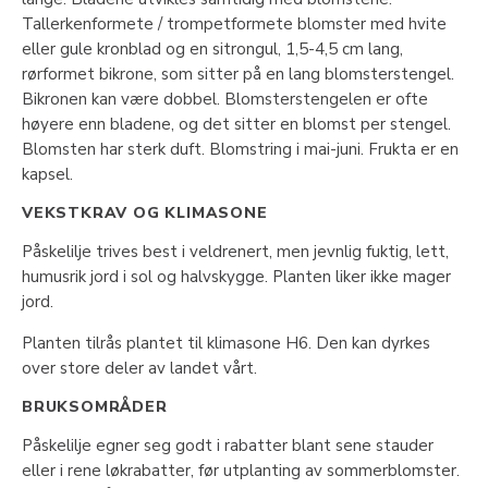
Tallerkenformete / trompetformete blomster med hvite
eller gule kronblad og en sitrongul, 1,5-4,5 cm lang,
rørformet bikrone, som sitter på en lang blomsterstengel.
Bikronen kan være dobbel. Blomsterstengelen er ofte
høyere enn bladene, og det sitter en blomst per stengel.
Blomsten har sterk duft. Blomstring i mai-juni. Frukta er en
kapsel.
VEKSTKRAV OG KLIMASONE
Påskelilje trives best i veldrenert, men jevnlig fuktig, lett,
humusrik jord i sol og halvskygge. Planten liker ikke mager
jord.
Planten tilrås plantet til klimasone H6. Den kan dyrkes
over store deler av landet vårt.
BRUKSOMRÅDER
Påskelilje egner seg godt i rabatter blant sene stauder
eller i rene løkrabatter, før utplanting av sommerblomster.