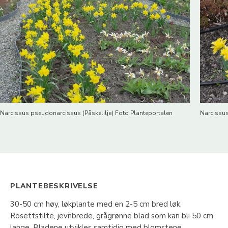
Narcissus pseudonarcissus (Påskelilje) Foto Planteportalen
Narcissus
PLANTEBESKRIVELSE
30-50 cm høy, løkplante med en 2-5 cm bred løk.
Rosettstilte, jevnbrede, grågrønne blad som kan bli 50 cm
lange. Bladene utvikles samtidig med blomstene.