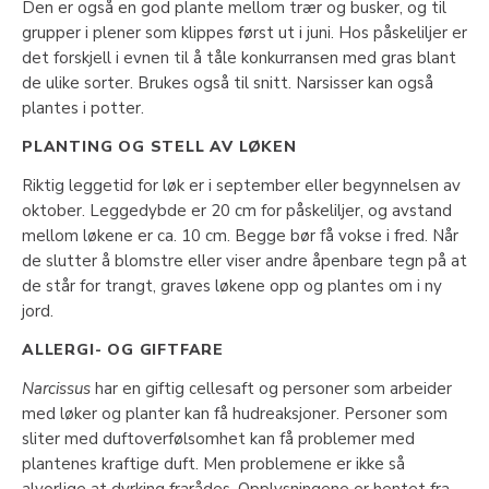
Den er også en god plante mellom trær og busker, og til
grupper i plener som klippes først ut i juni. Hos påskeliljer er
det forskjell i evnen til å tåle konkurransen med gras blant
de ulike sorter. Brukes også til snitt. Narsisser kan også
plantes i potter.
PLANTING OG STELL AV LØKEN
Riktig leggetid for løk er i september eller begynnelsen av
oktober. Leggedybde er 20 cm for påskeliljer, og avstand
mellom løkene er ca. 10 cm. Begge bør få vokse i fred. Når
de slutter å blomstre eller viser andre åpenbare tegn på at
de står for trangt, graves løkene opp og plantes om i ny
jord.
ALLERGI- OG GIFTFARE
Narcissus
har en giftig cellesaft og personer som arbeider
med løker og planter kan få hudreaksjoner. Personer som
sliter med duftoverfølsomhet kan få problemer med
plantenes kraftige duft. Men problemene er ikke så