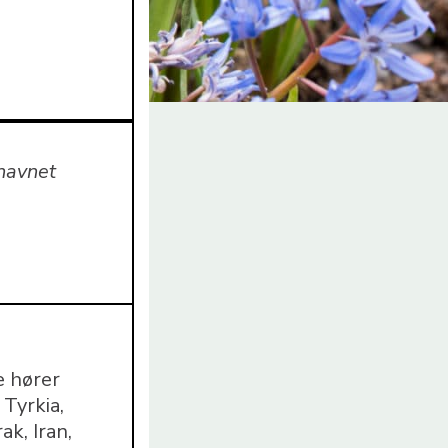
snavnet
e hører
 Tyrkia,
ak, Iran,