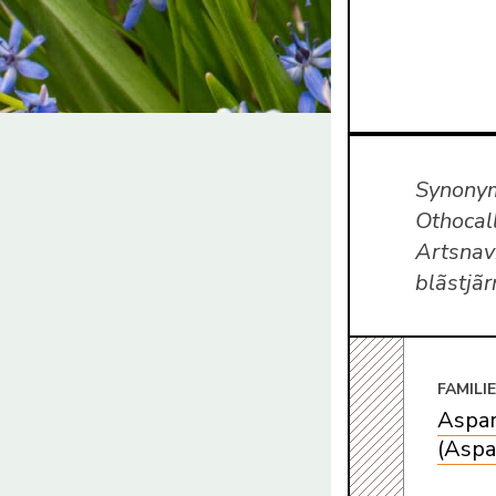
Synonyme
Othocall
Artsnavn
blãstjãr
FAMILI
Aspar
(Aspa