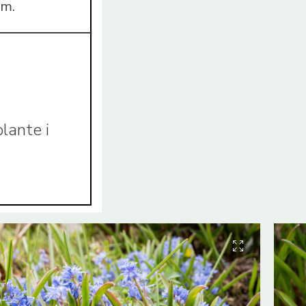
im.
plante i