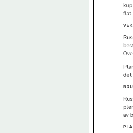
kup
fla
VEK
Russ
best
Over
Plan
det
BR
Russ
ple
av 
PLA