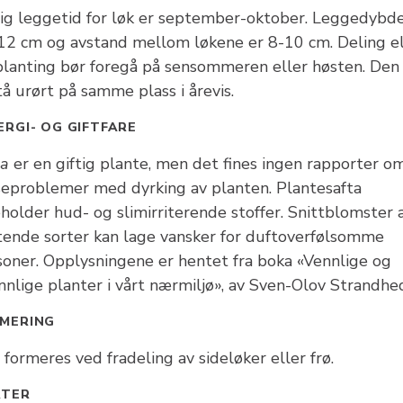
tig leggetid for løk er september-oktober. Leggedybde
12 cm og avstand mellom løkene er 8-10 cm. Deling el
lanting bør foregå på sensommeren eller høsten. Den
tå urørt på samme plass i årevis.
ERGI- OG GIFTFARE
la
er en giftig plante, men det fines ingen rapporter o
seproblemer med dyrking av planten. Plantesafta
holder hud- og slimirriterende stoffer. Snittblomster 
tende sorter kan lage vansker for duftoverfølsomme
soner. Opplysningene er hentet fra boka «Vennlige og
nnlige planter i vårt nærmiljø», av Sven-Olov Strandhe
MERING
formeres ved fradeling av sideløker eller frø.
RTER