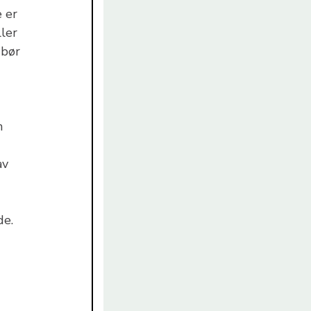
 er
ler
 bør
m
av
de.