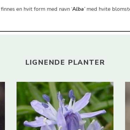
 finnes en hvit form med navn ‘
A
lba
’
med hvite blomste
LIGNENDE PLANTER