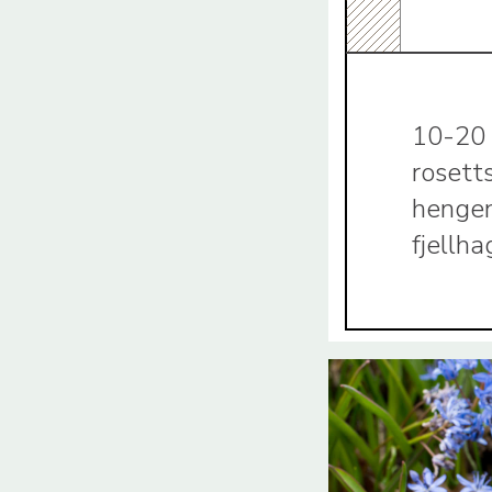
10-20 
rosetts
hengend
fjellh