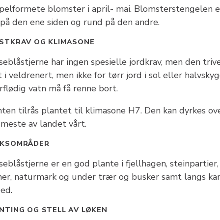
pelformete blomster i april- mai. Blomsterstengelen e
t på den ene siden og rund på den andre.
STKRAV OG KLIMASONE
eblåstjerne har ingen spesielle jordkrav, men den triv
 i veldrenert, men ikke for tørr jord i sol eller halvskyg
flødig vatn må få renne bort.
ten tilrås plantet til klimasone H7. Den kan dyrkes ov
 meste av landet vårt.
UKSOMRÅDER
eblåstjerne er en god plante i fjellhagen, steinpartier,
ner, naturmark og under trær og busker samt langs ka
bed.
NTING OG STELL AV LØKEN