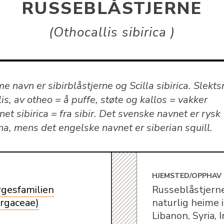
RUSSEBLÅSTJERNE
Othocallis sibirica
 navn er sibirblåstjerne og Scilla sibirica. Slekt
is, av otheo = å puffe, støte og kallos = vakker
et sibirica = fra sibir. Det svenske navnet er rysk
na, mens det engelske navnet er siberian squill.
E
HJEMSTED/OPPHAV
gesfamilien
Russeblåstjern
rgaceae)
naturlig heime i
Libanon, Syria, Ir