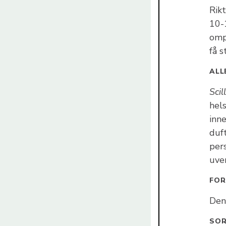
Rik
10-
omp
få s
ALL
Scil
hel
inne
duf
per
uve
FOR
Den 
SO