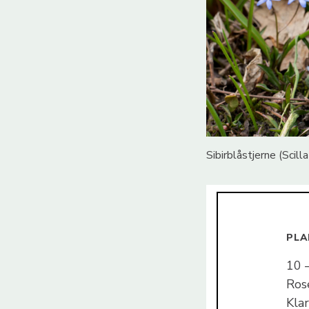
Sibirblåstjerne (Scilla 
PLA
10 
Rose
Kla