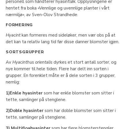
personell som håndterer hyasintløk. Opplysningene er
hentet fra boka «Vennlige og uvennlige planter i vårt
nærmiljø», av Sven-Olov Strandhede.
FORMERING
Hyacint
kan formeres med sideløker, men vær obs på at
det kan ta relativ lang tid før disse danner blomster igjen.
SORTSGRUPPER
Av
Hyacinthus orientalis
dyrkes et stort antall sorter, og
nye kommer til hele tiden. Flere har delt inn sorten i
grupper. En forenklet måte er å dele sorten i 3 grupper,
nemlig:
1)Enkle hyasinter
som har enkle blomster som sitter i
tette, samlinger på stenglene.
2)Doble hyasinter
som har doble blomster som sitter i
tette, samlinger på stenglene.
3) Multifloahyasinter
som har flere blomsterstengler