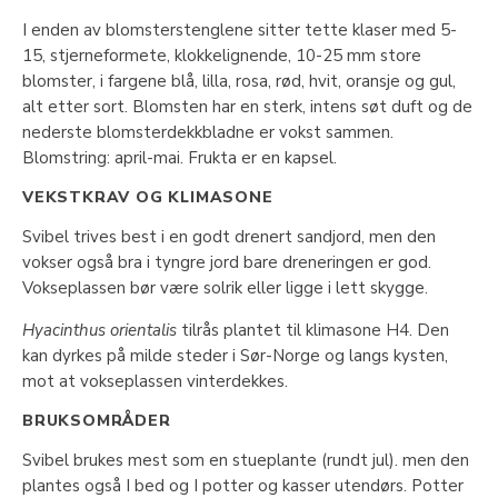
I enden av blomsterstenglene sitter tette klaser med 5-
15, stjerneformete, klokkelignende, 10-25 mm store
blomster, i fargene blå, lilla, rosa, rød, hvit, oransje og gul,
alt etter sort. Blomsten har en sterk, intens søt duft og de
nederste blomsterdekkbladne er vokst sammen.
Blomstring: april-mai. Frukta er en kapsel.
VEKSTKRAV OG KLIMASONE
Svibel trives best i en godt drenert sandjord, men den
vokser også bra i tyngre jord bare dreneringen er god.
Vokseplassen bør være solrik eller ligge i lett skygge.
Hyacinthus orientalis
tilrås plantet til klimasone H4. Den
kan dyrkes på milde steder i Sør-Norge og langs kysten,
mot at vokseplassen vinterdekkes.
BRUKSOMRÅDER
Svibel brukes mest som en stueplante (rundt jul). men den
plantes også I bed og I potter og kasser utendørs. Potter