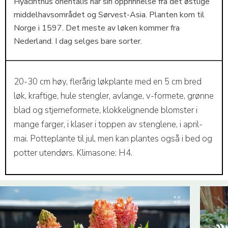
Hyacinthus orientalis har sin opprinnelse fra det østlige
middelhavsområdet og Sørvest-Asia. Planten kom til
Norge i 1597. Det meste av løken kommer fra
Nederland. I dag selges bare sorter.
20-30 cm høy, flerårig løkplante med en 5 cm bred
løk, kraftige, hule stengler, avlange, v-formete, grønne
blad og stjerneformete, klokkelignende blomster i
mange farger, i klaser i toppen av stenglene, i april-
mai. Potteplante til jul, men kan plantes også i bed og
potter utendørs. Klimasone: H4.