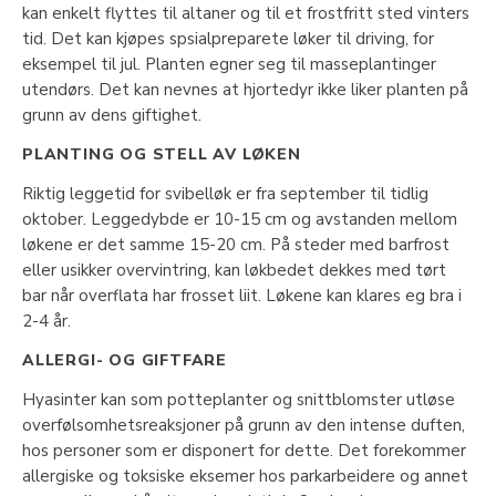
kan enkelt flyttes til altaner og til et frostfritt sted vinters
tid. Det kan kjøpes spsialpreparete løker til driving, for
eksempel til jul. Planten egner seg til masseplantinger
utendørs. Det kan nevnes at hjortedyr ikke liker planten på
grunn av dens giftighet.
PLANTING OG STELL AV LØKEN
Riktig leggetid for svibelløk er fra september til tidlig
oktober. Leggedybde er 10-15 cm og avstanden mellom
løkene er det samme 15-20 cm. På steder med barfrost
eller usikker overvintring, kan løkbedet dekkes med tørt
bar når overflata har frosset liit. Løkene kan klares eg bra i
2-4 år.
ALLERGI- OG GIFTFARE
Hyasinter kan som potteplanter og snittblomster utløse
overfølsomhetsreaksjoner på grunn av den intense duften,
hos personer som er disponert for dette. Det forekommer
allergiske og toksiske eksemer hos parkarbeidere og annet