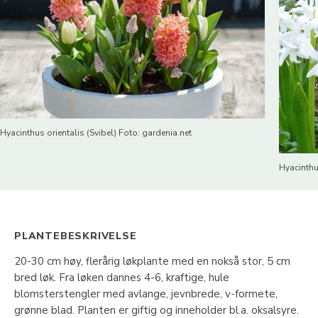
Hyacinthus orientalis (Svibel) Foto: gardenia.net
Hyacinthu
PLANTEBESKRIVELSE
20-30 cm høy, flerårig løkplante med en nokså stor, 5 cm
bred løk. Fra løken dannes 4-6, kraftige, hule
blomsterstengler med avlange, jevnbrede, v-formete,
grønne blad. Planten er giftig og inneholder bl.a. oksalsyre.