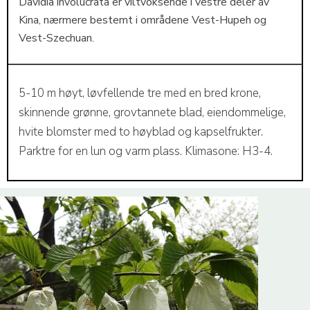
Davidia involucrata er viltvoksende i vestre deler av
Kina, nærmere bestemt i områdene Vest-Hupeh og
Vest-Szechuan.
5-10 m høyt, løvfellende tre med en bred krone,
skinnende grønne, grovtannete blad, eiendommelige,
hvite blomster med to høyblad og kapselfrukter.
Parktre for en lun og varm plass. Klimasone: H3-4.