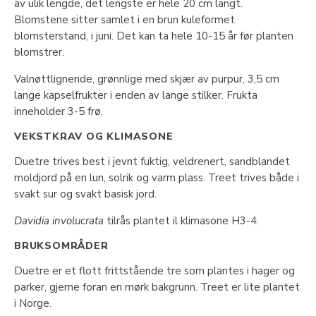
av ulik lengde, det lengste er hele 20 cm langt.
Blomstene sitter samlet i en brun kuleformet
blomsterstand, i juni. Det kan ta hele 10-15 år før planten
blomstrer.
Valnøttlignende, grønnlige med skjær av purpur, 3,5 cm
lange kapselfrukter i enden av lange stilker. Frukta
inneholder 3-5 frø.
VEKSTKRAV OG KLIMASONE
Duetre trives best i jevnt fuktig, veldrenert, sandblandet
moldjord på en lun, solrik og varm plass. Treet trives både i
svakt sur og svakt basisk jord.
Davidia involucrata
tilrås plantet il klimasone H3-4.
BRUKSOMRÅDER
Duetre er et flott frittstående tre som plantes i hager og
parker, gjerne foran en mørk bakgrunn. Treet er lite plantet
i Norge.