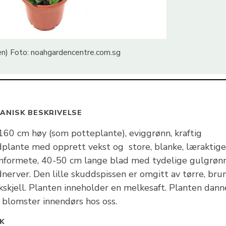
iken) Foto: noahgardencentre.com.sg
ANISK BESKRIVELSE
160 cm høy (som potteplante), eviggrønn, kraftig
dplante med opprett vekst og store, blanke, læraktige
linformete, 40-50 cm lange blad med tydelige gulgrøn
nerver. Den lille skuddspissen er omgitt av tørre, bru
kskjell. Planten inneholder en melkesaft. Planten dann
e blomster innendørs hos oss.
K