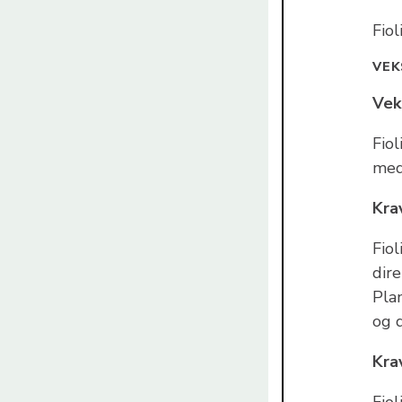
Fiol
VEK
Vek
Fiol
med
Krav
Fiol
dire
Pla
og d
Kra
Fio