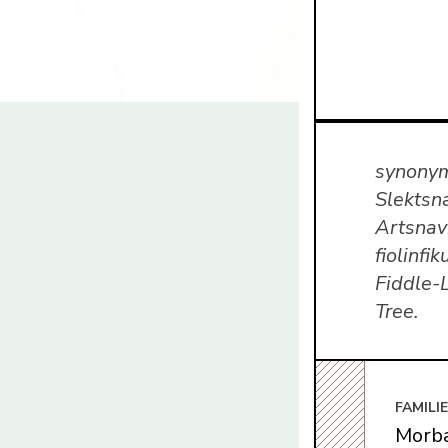
synonym
Slektsna
Artsnavn
fiolinfi
Fiddle-
Tree.
FAMILI
Morbæ