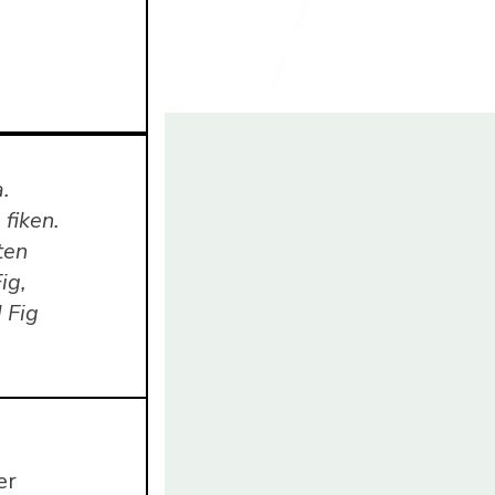
a.
 fiken.
ten
ig,
 Fig
er