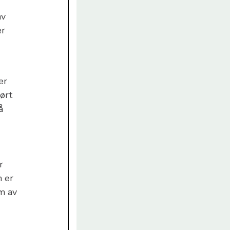
av
er
er
tørt
å
r
m er
em av