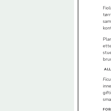
Fiol
tør
sam
kon
Pla
ette
stue
bru
ALL
Ficu
inn
gift
sma
FOR