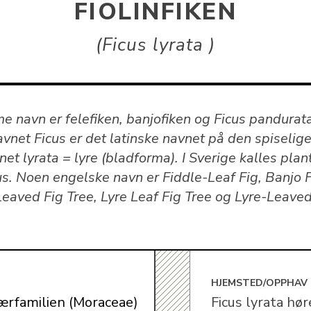
FIOLINFIKEN
Ficus lyrata
e navn er felefiken, banjofiken og Ficus pandurat
vnet Ficus er det latinske navnet på den spiselige
et lyrata = lyre (bladforma). I Sverige kalles plan
kus. Noen engelske navn er Fiddle-Leaf Fig, Banjo F
Leaved Fig Tree, Lyre Leaf Fig Tree og Lyre-Leaved
E
HJEMSTED/OPPHAV
rfamilien (Moraceae)
Ficus lyrata hør