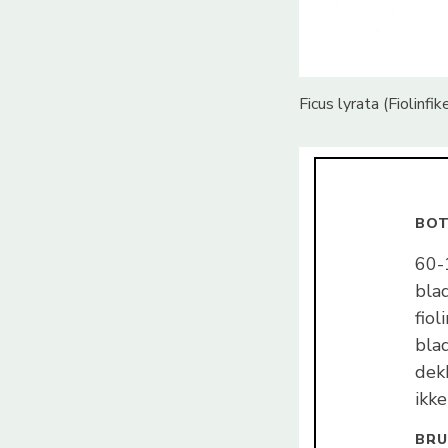
Ficus lyrata (Fiolinf
BOT
60-
bla
fio
blad
dek
ikk
BRU