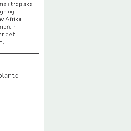
me i tropiske
ige og
v Afrika,
merun.
er det
n.
plante