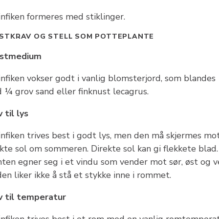
infiken formeres med stiklinger.
STKRAV OG STELL SOM POTTEPLANTE
stmedium
infiken vokser godt i vanlig blomsterjord, som blandes
 ¼ grov sand eller finknust lecagrus.
 til lys
infiken trives best i godt lys, men den må skjermes mo
kte sol om sommeren. Direkte sol kan gi flekkete blad.
nten egner seg i et vindu som vender mot sør, øst og v
en liker ikke å stå et stykke inne i rommet.
v til temperatur
linfiken trives best i et rom med en vanlig romtemperat