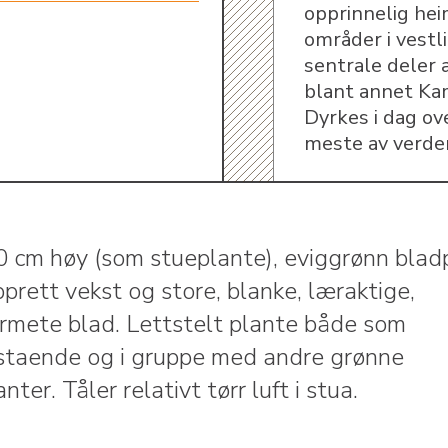
opprinnelig hei
områder i vestl
sentrale deler a
blant annet Ka
Dyrkes i dag ov
meste av verde
 cm høy (som stueplante), eviggrønn blad
prett vekst og store, blanke, læraktige,
formete blad. Lettstelt plante både som
staende og i gruppe med andre grønne
nter. Tåler relativt tørr luft i stua.