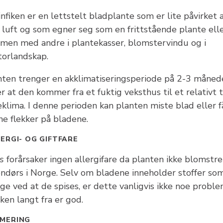
infiken er en lettstelt bladplante som er lite påvirket 
r luft og som egner seg som en frittstående plante ell
men med andre i plantekasser, blomstervindu og i
torlandskap.
nten trenger en akklimatiseringsperiode på 2-3 måned
r at den kommer fra et fuktig veksthus til et relativt 
klima. I denne perioden kan planten miste blad eller f
ne flekker på bladene.
ERGI- OG GIFTFARE
s
forårsaker ingen allergifare da planten ikke blomstre
endørs i Norge. Selv om bladene inneholder stoffer so
ige ved at de spises, er dette vanligvis ikke noe probl
ken langt fra er god.
MERING