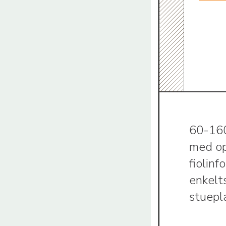
60-160
med op
fiolin
enkelt
stuepla