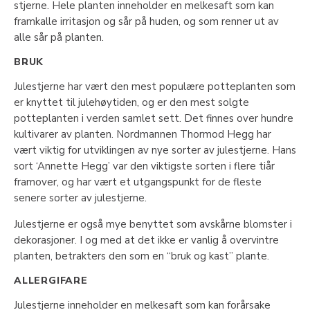
stjerne. Hele planten inneholder en melkesaft som kan
framkalle irritasjon og sår på huden, og som renner ut av
alle sår på planten.
BRUK
Julestjerne har vært den mest populære potteplanten som
er knyttet til julehøytiden, og er den mest solgte
potteplanten i verden samlet sett. Det finnes over hundre
kultivarer av planten. Nordmannen Thormod Hegg har
vært viktig for utviklingen av nye sorter av julestjerne. Hans
sort ‘Annette Hegg’ var den viktigste sorten i flere tiår
framover, og har vært et utgangspunkt for de fleste
senere sorter av julestjerne.
Julestjerne er også mye benyttet som avskårne blomster i
dekorasjoner. I og med at det ikke er vanlig å overvintre
planten, betrakters den som en “bruk og kast” plante.
ALLERGIFARE
Julestjerne inneholder en melkesaft som kan forårsake