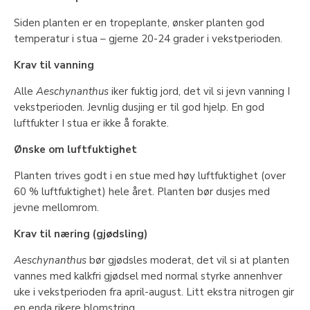
Siden planten er en tropeplante, ønsker planten god
temperatur i stua – gjerne 20-24 grader i vekstperioden.
Krav til vanning
Alle
Aeschynanthus
iker fuktig jord, det vil si jevn vanning I
vekstperioden. Jevnlig dusjing er til god hjelp. En god
luftfukter I stua er ikke å forakte.
Ønske om luftfuktighet
Planten trives godt i en stue med høy luftfuktighet (over
60 % luftfuktighet) hele året. Planten bør dusjes med
jevne mellomrom.
Krav til næring (gjødsling)
Aeschynanthus
bør gjødsles moderat, det vil si at planten
vannes med kalkfri gjødsel med normal styrke annenhver
uke i vekstperioden fra april-august. Litt ekstra nitrogen gir
en enda rikere blomstring.