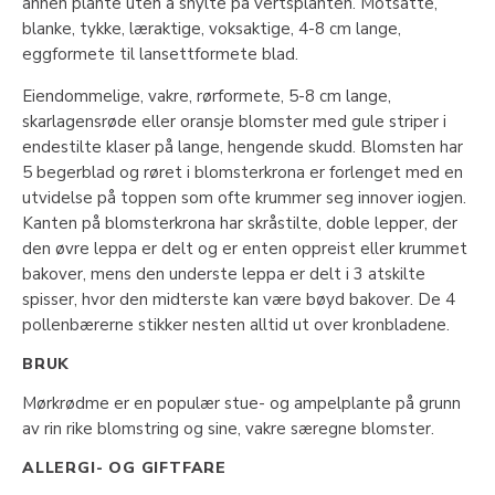
annen plante uten å snylte på vertsplanten. Motsatte,
blanke, tykke, læraktige, voksaktige, 4-8 cm lange,
eggformete til lansettformete blad.
Eiendommelige, vakre, rørformete, 5-8 cm lange,
skarlagensrøde eller oransje blomster med gule striper i
endestilte klaser på lange, hengende skudd. Blomsten har
5 begerblad og røret i blomsterkrona er forlenget med en
utvidelse på toppen som ofte krummer seg innover iogjen.
Kanten på blomsterkrona har skråstilte, doble lepper, der
den øvre leppa er delt og er enten oppreist eller krummet
bakover, mens den underste leppa er delt i 3 atskilte
spisser, hvor den midterste kan være bøyd bakover. De 4
pollenbærerne stikker nesten alltid ut over kronbladene.
BRUK
Mørkrødme er en populær stue- og ampelplante på grunn
av rin rike blomstring og sine, vakre særegne blomster.
ALLERGI- OG GIFTFARE