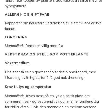
rundt hele toppen av planten. God kaktus å starte med for
nybegynnere.
ALLERGI- OG GIFTFARE
Rapporter om helsefare ved dyrking av
Mammillaria
er ikke
funnet.
FORMERING
Mammillaria
formeres villig med frø.
VEKSTKRAV OG STELL SOM POTTEPLANTE
Vekstmedium
Det anbefales en godt sandblandet blomsterjord, med
tilsetning av litt grus, for å få god nok drenering.
Krav til lys og temperatur
Mammillaria
trives best på en lys og solrik plass om
sommeren (sør- og vestvendt vindu), men er ømfiendtlig
for tidlig vårsol. Hvis den grønne delen mellom vortene