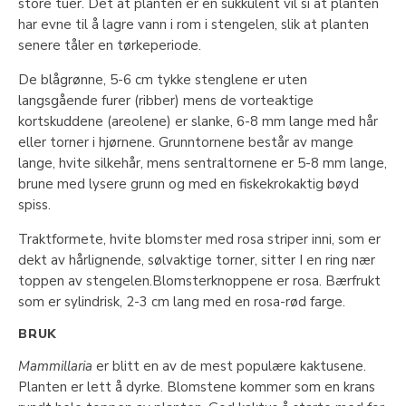
store tuer. Det at planten er en sukkulent vil si at planten
har evne til å lagre vann i rom i stengelen, slik at planten
senere tåler en tørkeperiode.
De blågrønne, 5-6 cm tykke stenglene er uten
langsgående furer (ribber) mens de vorteaktige
kortskuddene (areolene) er slanke, 6-8 mm lange med hår
eller torner i hjørnene. Grunntornene består av mange
lange, hvite silkehår, mens sentraltornene er 5-8 mm lange,
brune med lysere grunn og med en fiskekrokaktig bøyd
spiss.
Traktformete, hvite blomster med rosa striper inni, som er
dekt av hårlignende, sølvaktige torner, sitter I en ring nær
toppen av stengelen.Blomsterknoppene er rosa. Bærfrukt
som er sylindrisk, 2-3 cm lang med en rosa-rød farge.
BRUK
Mammillaria
er blitt en av de mest populære kaktusene.
Planten er lett å dyrke. Blomstene kommer som en krans