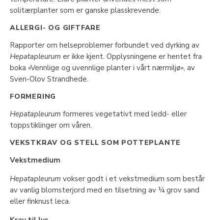
solitærplanter som er ganske plasskrevende.
ALLERGI- OG GIFTFARE
Rapporter om helseproblemer forbundet ved dyrking av
Hepatapleurum
er ikke kjent. Opplysningene er hentet fra
boka «Vennlige og uvennlige planter i vårt nærmiljø», av
Sven-Olov Strandhede.
FORMERING
Hepatapleurum
formeres vegetativt med ledd- eller
toppstiklinger om våren.
VEKSTKRAV OG STELL SOM POTTEPLANTE
Vekstmedium
Hepatapleurum
vokser godt i et vekstmedium som består
av vanlig blomsterjord med en tilsetning av ¼ grov sand
eller finknust leca.
Krav til lys