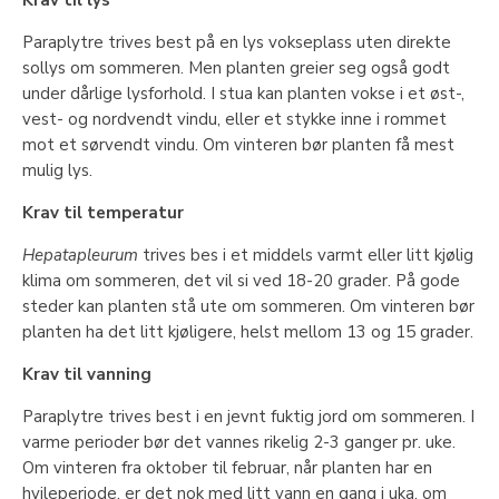
Paraplytre trives best på en lys vokseplass uten direkte
sollys om sommeren. Men planten greier seg også godt
under dårlige lysforhold. I stua kan planten vokse i et øst-,
vest- og nordvendt vindu, eller et stykke inne i rommet
mot et sørvendt vindu. Om vinteren bør planten få mest
mulig lys.
Krav til temperatur
Hepatapleurum
trives bes i et middels varmt eller litt kjølig
klima om sommeren, det vil si ved 18-20 grader. På gode
steder kan planten stå ute om sommeren. Om vinteren bør
planten ha det litt kjøligere, helst mellom 13 og 15 grader.
Krav til vanning
Paraplytre trives best i en jevnt fuktig jord om sommeren. I
varme perioder bør det vannes rikelig 2-3 ganger pr. uke.
Om vinteren fra oktober til februar, når planten har en
hvileperiode, er det nok med litt vann en gang i uka, om