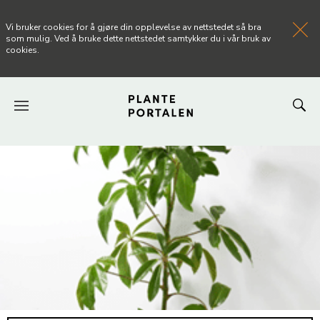
Vi bruker cookies for å gjøre din opplevelse av nettstedet så bra
som mulig. Ved å bruke dette nettstedet samtykker du i vår bruk av
cookies.
FORSIDEN
NYHETER
ARTIKLER
OM PLANTEPORTALEN
KONTAKT