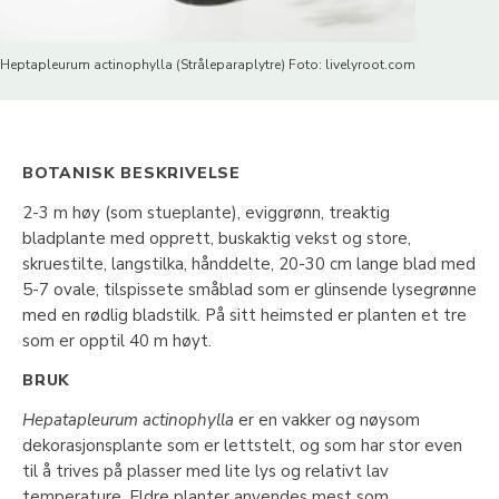
Heptapleurum actinophylla (Stråleparaplytre) Foto: livelyroot.com
BOTANISK BESKRIVELSE
2-3 m høy (som stueplante), eviggrønn, treaktig
bladplante med opprett, buskaktig vekst og store,
skruestilte, langstilka, hånddelte, 20-30 cm lange blad med
5-7 ovale, tilspissete småblad som er glinsende lysegrønne
med en rødlig bladstilk. På sitt heimsted er planten et tre
som er opptil 40 m høyt.
BRUK
Hepatapleurum actinophylla
er en vakker og nøysom
dekorasjonsplante som er lettstelt, og som har stor even
til å trives på plasser med lite lys og relativt lav
temperature. Eldre planter anvendes mest som