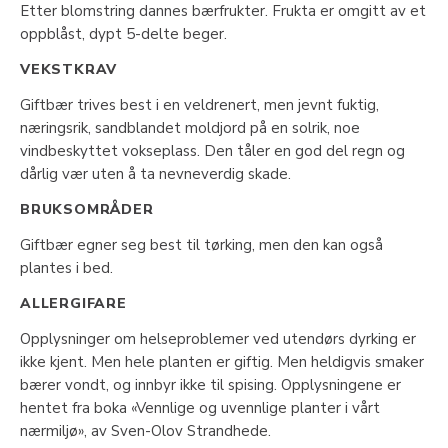
Etter blomstring dannes bærfrukter. Frukta er omgitt av et
oppblåst, dypt 5-delte beger.
VEKSTKRAV
Giftbær trives best i en veldrenert, men jevnt fuktig,
næringsrik, sandblandet moldjord på en solrik, noe
vindbeskyttet vokseplass. Den tåler en god del regn og
dårlig vær uten å ta nevneverdig skade.
BRUKSOMRÅDER
Giftbær egner seg best til tørking, men den kan også
plantes i bed.
ALLERGIFARE
Opplysninger om helseproblemer ved utendørs dyrking er
ikke kjent. Men hele planten er giftig. Men heldigvis smaker
bærer vondt, og innbyr ikke til spising. Opplysningene er
hentet fra boka «Vennlige og uvennlige planter i vårt
nærmiljø», av Sven-Olov Strandhede.