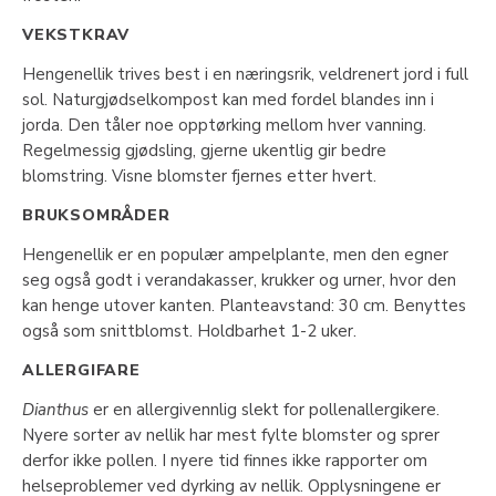
VEKSTKRAV
Hengenellik trives best i en næringsrik, veldrenert jord i full
sol. Naturgjødselkompost kan med fordel blandes inn i
jorda. Den tåler noe opptørking mellom hver vanning.
Regelmessig gjødsling, gjerne ukentlig gir bedre
blomstring. Visne blomster fjernes etter hvert.
BRUKSOMRÅDER
Hengenellik er en populær ampelplante, men den egner
seg også godt i verandakasser, krukker og urner, hvor den
kan henge utover kanten. Planteavstand: 30 cm. Benyttes
også som snittblomst. Holdbarhet 1-2 uker.
ALLERGIFARE
Dianthus
er en allergivennlig slekt for pollenallergikere.
Nyere sorter av nellik har mest fylte blomster og sprer
derfor ikke pollen. I nyere tid finnes ikke rapporter om
helseproblemer ved dyrking av nellik. Opplysningene er