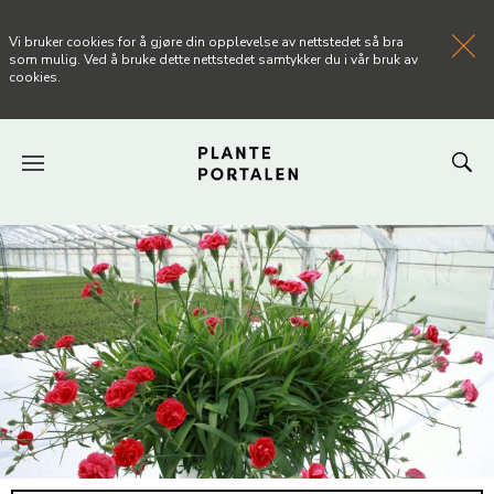
Vi bruker cookies for å gjøre din opplevelse av nettstedet så bra
som mulig. Ved å bruke dette nettstedet samtykker du i vår bruk av
cookies.
FORSIDEN
NYHETER
ARTIKLER
OM PLANTEPORTALEN
KONTAKT