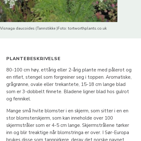
Visnaga daucoides (Tannstikke )Foto: tortworthplants.co.uk
PLANTEBESKRIVELSE
80-100 cm høy, ettårig eller 2-årig plante med pålerot og
en riflet, stengel som forgreiner seg i toppen. Aromatiske,
grågrønne, ovale eller trekantete, 15-18 cm lange blad
som er 3-dobbelt finnete. Bladene ligner blad hos gulrot
og fennikel.
Mange små hvite blomster i en skjerm, som sitter i en en
stor blomsterskjerm, som kan inneholde over 100
skjermstråler som er 4-5 cm lange. Skjermstrålene tørker
inn og blir treaktige når blomstringa er over. I Sør-Europa
brukes disse som tannpirkere, derav det norske navnet.