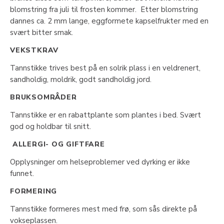
blomstring fra juli til frosten kommer. Etter blomstring
dannes ca. 2 mm lange, eggformete kapselfrukter med en
svært bitter smak.
VEKSTKRAV
Tannstikke trives best på en solrik plass i en veldrenert,
sandholdig, moldrik, godt sandholdig jord.
BRUKSOMRÅDER
Tannstikke er en rabattplante som plantes i bed. Svært
god og holdbar til snitt.
ALLERGI- OG GIFTFARE
Opplysninger om helseproblemer ved dyrking er ikke
funnet.
FORMERING
Tannstikke formeres mest med frø, som sås direkte på
vokseplassen.