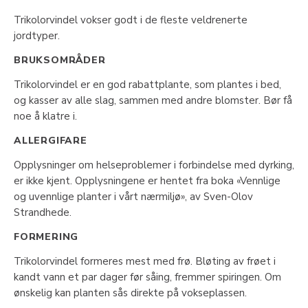
Trikolorvindel vokser godt i de fleste veldrenerte
jordtyper.
BRUKSOMRÅDER
Trikolorvindel er en god rabattplante, som plantes i bed,
og kasser av alle slag, sammen med andre blomster. Bør få
noe å klatre i.
ALLERGIFARE
Opplysninger om helseproblemer i forbindelse med dyrking,
er ikke kjent. Opplysningene er hentet fra boka «Vennlige
og uvennlige planter i vårt nærmiljø», av Sven-Olov
Strandhede.
FORMERING
Trikolorvindel formeres mest med frø. Bløting av frøet i
kandt vann et par dager før såing, fremmer spiringen. Om
ønskelig kan planten sås direkte på vokseplassen.