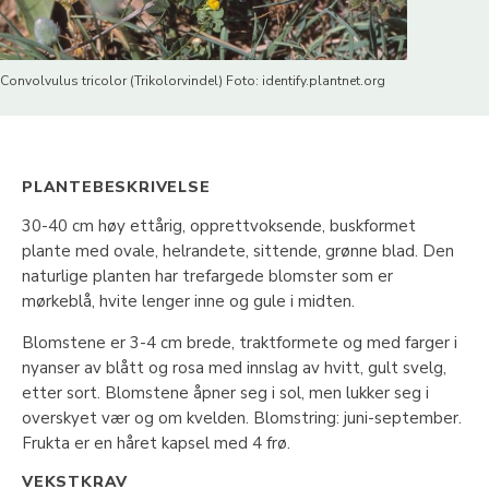
Convolvulus tricolor (Trikolorvindel) Foto: identify.plantnet.org
PLANTEBESKRIVELSE
30-40 cm høy ettårig, opprettvoksende, buskformet
plante med ovale, helrandete, sittende, grønne blad. Den
naturlige planten har trefargede blomster som er
mørkeblå, hvite lenger inne og gule i midten.
Blomstene er 3-4 cm brede, traktformete og med farger i
nyanser av blått og rosa med innslag av hvitt, gult svelg,
etter sort. Blomstene åpner seg i sol, men lukker seg i
overskyet vær og om kvelden. Blomstring: juni-september.
Frukta er en håret kapsel med 4 frø.
VEKSTKRAV