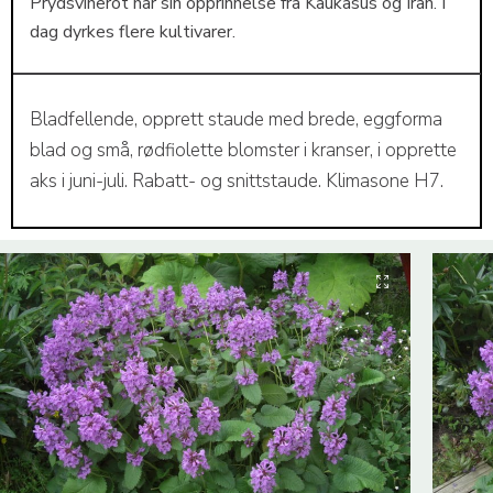
Prydsvinerot har sin opprinnelse fra Kaukasus og Iran. I
dag dyrkes flere kultivarer.
Bladfellende, opprett staude med brede, eggforma
blad og små, rødfiolette blomster i kranser, i opprette
aks i juni-juli. Rabatt- og snittstaude. Klimasone H7.