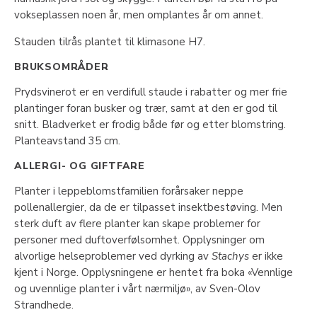
vokseplassen noen år, men omplantes år om annet.
Stauden tilrås plantet til klimasone H7.
BRUKSOMRÅDER
Prydsvinerot er en verdifull staude i rabatter og mer frie
plantinger foran busker og trær, samt at den er god til
snitt. Bladverket er frodig både før og etter blomstring.
Planteavstand 35 cm.
ALLERGI- OG GIFTFARE
Planter i leppeblomstfamilien forårsaker neppe
pollenallergier, da de er tilpasset insektbestøving. Men
sterk duft av flere planter kan skape problemer for
personer med duftoverfølsomhet. Opplysninger om
alvorlige helseproblemer ved dyrking av
Stachys
er ikke
kjent i Norge. Opplysningene er hentet fra boka «Vennlige
og uvennlige planter i vårt nærmiljø», av Sven-Olov
Strandhede.