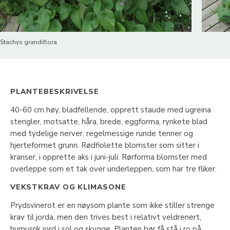
Stachys grandiflora
PLANTEBESKRIVELSE
40-60 cm høy, bladfellende, opprett staude med ugreina
stengler, motsatte, håra, brede, eggforma, rynkete blad
med tydelige nerver, regelmessige runde tenner og
hjerteformet grunn. Rødfiolette blomster som sitter i
kranser, i opprette aks i juni-juli. Rørforma blomster med
overleppe som et tak over underleppen, som har tre fliker.
VEKSTKRAV OG KLIMASONE
Prydsvinerot er en nøysom plante som ikke stiller strenge
krav til jorda, men den trives best i relativt veldrenert,
humusrik jord i sol og skygge. Planten bør få stå i ro på