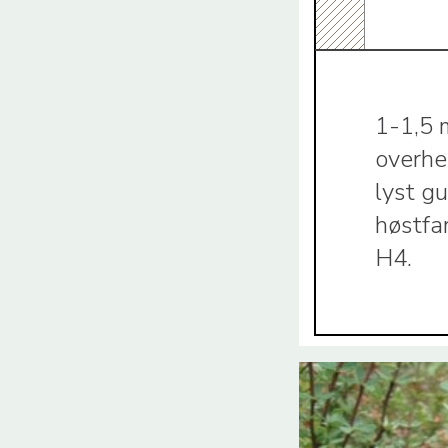
1-1,5 
overhe
lyst g
høstfa
H4.