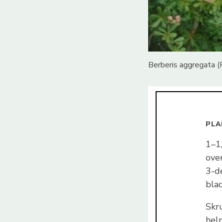
Berberis aggregata (
PLA
1–1
ove
3-d
blad
Skr
hel