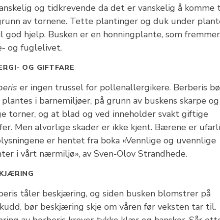
vanskelig og tidkrevende da det er vanskelig å komme t
grunn av tornene. Tette plantinger og duk under plant
til god hjelp. Busken er en honningplante, som fremmer
- og fuglelivet.
ERGI- OG GIFTFARE
beris
er ingen trussel for pollenallergikere. Berberis bø
 plantes i barnemiljøer, på grunn av buskens skarpe og
e torner, og at blad og ved inneholder svakt giftige
fer. Men alvorlige skader er ikke kjent. Bærene er ufarl
lysningene er hentet fra boka «Vennlige og uvennlige
nter i vårt nærmiljø», av Sven-Olov Strandhede.
KJÆRING
beris tåler beskjæring, og siden busken blomstrer på
kudd, bør beskjæring skje om våren før veksten tar til.
ring av berberis krever tykke klær og hansker. Sår ett