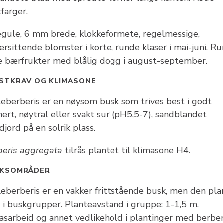
farger.
egule, 6 mm brede, klokkeformete, regelmessige,
rsittende blomster i korte, runde klaser i mai-juni. Ru
e bærfrukter med blålig dogg i august-september.
STKRAV OG KLIMASONE
leberberis er en nøysom busk som trives best i godt
ert, nøytral eller svakt sur (pH5,5-7), sandblandet
jord på en solrik plass.
beris aggregata
tilrås plantet til klimasone H4.
UKSOMRÅDER
leberberis er en vakker frittstående busk, men den pla
e i buskgrupper. Planteavstand i gruppe: 1-1,5 m.
asarbeid og annet vedlikehold i plantinger med berber