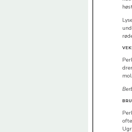
høst
Lys
unde
rød
VEK
Per
dren
mold
Ber
BR
Per
oft
Ugr