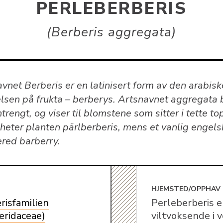
PERLEBERBERIS
Berberis aggregata
vnet Berberis er en latinisert form av den arabisk
lsen på frukta – berberys. Artsnavnet aggregata 
engt, og viser til blomstene som sitter i tette top
 heter planten pärlberberis, mens et vanlig engel
ered barberry.
E
HJEMSTED/OPPHAV
risfamilien
Perleberberis e
eridaceae)
viltvoksende i v