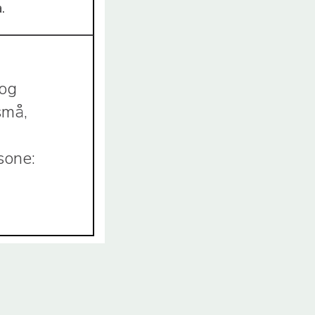
.
 og
små,
sone: