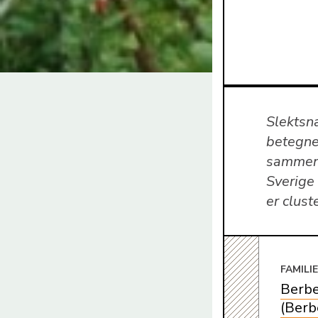
Slektsna
betegne
sammentr
Sverige
er clust
FAMILI
Berbe
(Berb