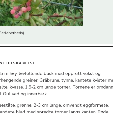
Perleberberis)
NTEBESKRIVELSE
,5 m høy, løvfellende busk med opprett vekst og
rhengende greiner. Gråbrune, tynne, kantete kvister m
elte, kvasse, 1,5-2 cm lange torner. Tornene er omdan
. Gul ved og innerbark.
uestilte, grønne, 2-3 cm lange, omvendt eggformete,
randete blad med spredte torner langs kanten. Røde