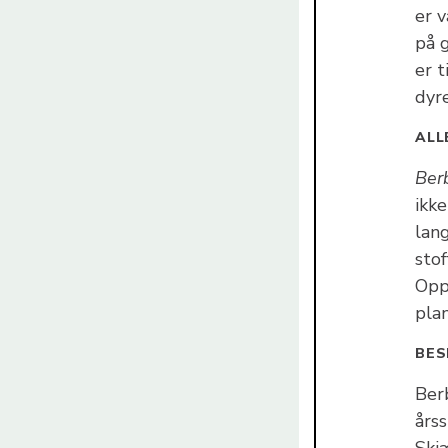
er 
på 
er 
dyre
ALL
Ber
ikke
lang
stof
Opp
pla
BES
Ber
årss
Skjæ