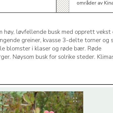
områder av Kina
m høy, løvfellende busk med opprett vekst
ngende greiner, kvasse 3-delte torner og 
ule blomster i klaser og røde bær. Røde
rger. Nøysom busk for solrike steder. Klima