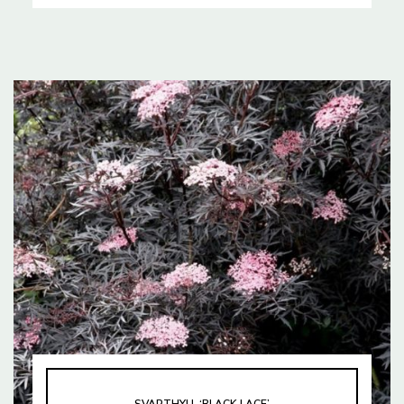
SVARTHYLL ‘BLACK LACE’