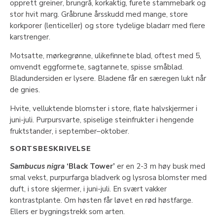
opprett greiner, brungrå, korkaktig, furete stammebark og
stor hvit marg. Gråbrune årsskudd med mange, store
korkporer (lenticeller) og store tydelige bladarr med flere
karstrenger.
Motsatte, mørkegrønne, ulikefinnete blad, oftest med 5,
omvendt eggformete, sagtannete, spisse småblad.
Bladundersiden er lysere. Bladene får en særegen lukt når
de gnies.
Hvite, velluktende blomster i store, flate halvskjermer i
juni-juli. Purpursvarte, spiselige steinfrukter i hengende
fruktstander, i september–oktober.
SORTSBESKRIVELSE
Sambucus nigra
‘Black Tower’
er en 2-3 m høy busk med
smal vekst, purpurfarga bladverk og lysrosa blomster med
duft, i store skjermer, i juni-juli. En svært vakker
kontrastplante. Om høsten får løvet en rød høstfarge.
Ellers er bygningstrekk som arten.