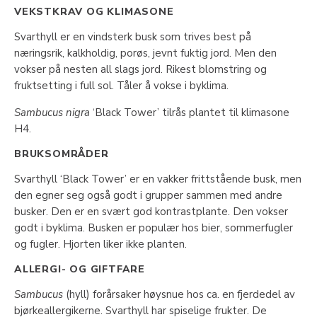
VEKSTKRAV OG KLIMASONE
Svarthyll er en vindsterk busk som trives best på
næringsrik, kalkholdig, porøs, jevnt fuktig jord. Men den
vokser på nesten all slags jord. Rikest blomstring og
fruktsetting i full sol. Tåler å vokse i byklima.
Sambucus nigra
‘Black Tower’ tilrås plantet til klimasone
H4.
BRUKSOMRÅDER
Svarthyll ‘Black Tower’ er en vakker frittstående busk, men
den egner seg også godt i grupper sammen med andre
busker. Den er en svært god kontrastplante. Den vokser
godt i byklima. Busken er populær hos bier, sommerfugler
og fugler. Hjorten liker ikke planten.
ALLERGI- OG GIFTFARE
Sambucus
(hyll) forårsaker høysnue hos ca. en fjerdedel av
bjørkeallergikerne. Svarthyll har spiselige frukter. De