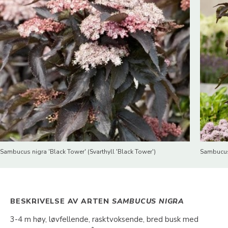
Sambucus nigra 'Black Tower' (Svarthyll 'Black Tower')
Sambucus 
BESKRIVELSE AV ARTEN
SAMBUCUS NIGRA
3-4 m høy, løvfellende, rasktvoksende, bred busk med