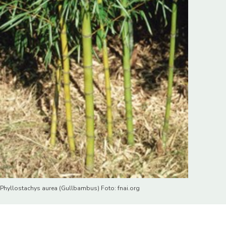
Phyllostachys aurea (Gullbambus) Foto: fnai.org