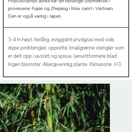
Phyllostachys aurea har sin naturlige utbredelse i
provinsene Fujian og Zhejiang i Kina, samt i Vietnam.
Den er også vanlig i Japan.
3-4 m høyt, flerårig, eviggrønt prydgras med vide,
dype jordstengler, opprette, knallgrønne stengler som
er delt opp i avsnitt og spisse, lansettformete blad.
Ingen blomster. Allergivennlig plante. Klimasone: H3.