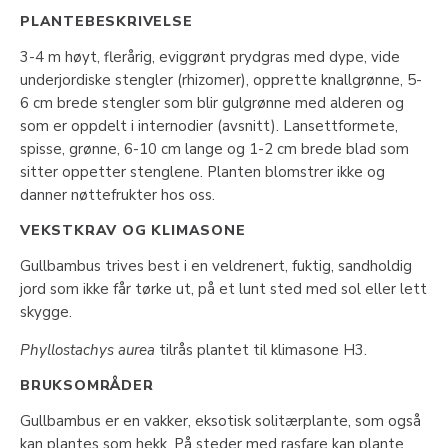
PLANTEBESKRIVELSE
3-4 m høyt, flerårig, eviggrønt prydgras med dype, vide
underjordiske stengler (rhizomer), opprette knallgrønne, 5-
6 cm brede stengler som blir gulgrønne med alderen og
som er oppdelt i internodier (avsnitt). Lansettformete,
spisse, grønne, 6-10 cm lange og 1-2 cm brede blad som
sitter oppetter stenglene. Planten blomstrer ikke og
danner nøttefrukter hos oss.
VEKSTKRAV OG KLIMASONE
Gullbambus trives best i en veldrenert, fuktig, sandholdig
jord som ikke får tørke ut, på et lunt sted med sol eller lett
skygge.
Phyllostachys aurea
tilrås plantet til klimasone H3.
BRUKSOMRÅDER
Gullbambus er en vakker, eksotisk solitærplante, som også
kan plantes som hekk. På steder med rasfare kan plante