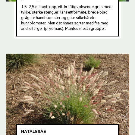
1,5-2,5 m høyt, opprett, krafttigvoksende gras med
tykke, sterke stengler, lansettformete, brede blad,
grågule hannblomster og gule silkehårete
hunnblomster. Men det finnes sorter med frø med
andre farger (prydmais). Plantes mest i grupper.
NATALGRAS