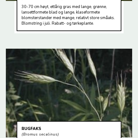
30-70 cm høyt, ettårig gras med lange, grønne,
lansettformete blad og lange, klaseformete
blomsterstander med mange, relativt store småaks.
Blomstring i juli. Rabatt- og tørkeplante.
RUGFAKS
Bromus secalinus