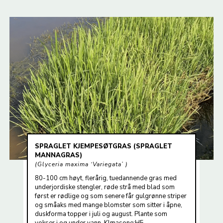
SPRAGLET KJEMPESØTGRAS (SPRAGLET
MANNAGRAS)
Glyceria maxima ‘Variegata’
80-100 cm høyt, flerårig, tuedannende gras med
underjordiske stengler, røde strå med blad som
først er rødlige og som senere får gulgrønne striper
og småaks med mange blomster som sitter i åpne,
duskforma topper i juli og august. Plante som
vokser i og under vann. Klmasone:H5.