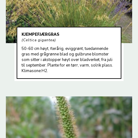
KJEMPEFJÆRGRAS
Celtica gigantea
50-60 cm høyt, flerårig, eviggrønt, tuedannende
gras med grågrønne blad og gulbrune blomster
som sitter i akstopper høyt over bladverket, fra juli
til september. Plante for en tørr, varm, solrik plass.
Klimasone:H2.