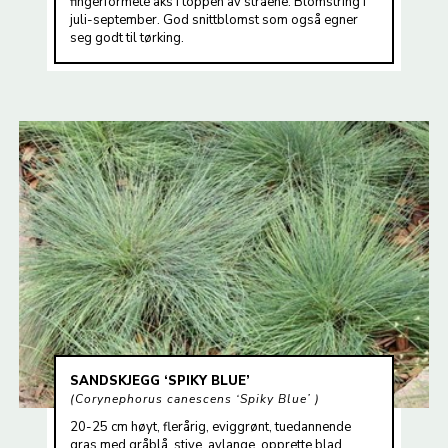
fingerformete aks i toppen av stråene. Blomstring i
juli-september. God snittblomst som også egner
seg godt til tørking.
SANDSKJEGG ‘SPIKY BLUE’
Corynephorus canescens ‘Spiky Blue’
20-25 cm høyt, flerårig, eviggrønt, tuedannende
gras med gråblå, stive, avlange, opprette blad.