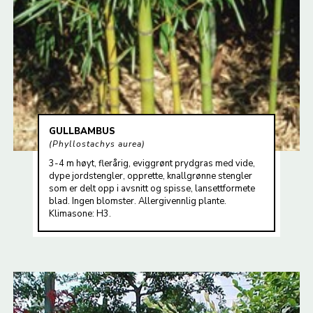
GULLBAMBUS
Phyllostachys aurea
3-4 m høyt, flerårig, eviggrønt prydgras med vide,
dype jordstengler, opprette, knallgrønne stengler
som er delt opp i avsnitt og spisse, lansettformete
blad. Ingen blomster. Allergivennlig plante.
Klimasone: H3.