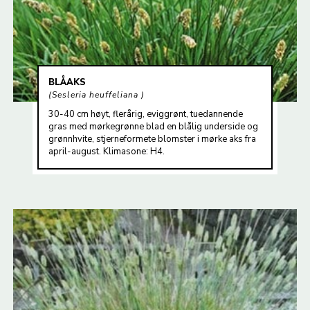
BLÅAKS
Sesleria heuffeliana
30-40 cm høyt, flerårig, eviggrønt, tuedannende
gras med mørkegrønne blad en blålig underside og
grønnhvite, stjerneformete blomster i mørke aks fra
april-august. Klimasone: H4.