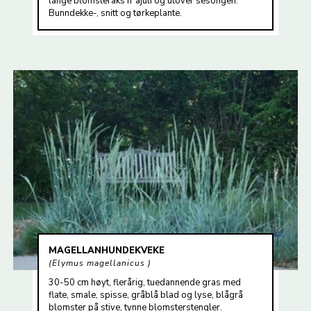
lange blomsteraks fr ajuli og utover sesongen.
Bunndekke-, snitt og tørkeplante.
MAGELLANHUNDEKVEKE
Elymus magellanicus
30-50 cm høyt, flerårig, tuedannende gras med
flate, smale, spisse, gråblå blad og lyse, blågrå
blomster på stive, tynne blomsterstengler.