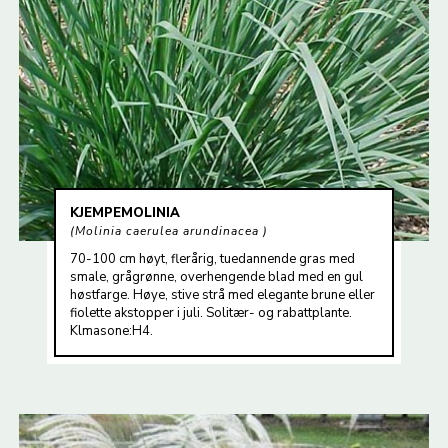
KJEMPEMOLINIA
Molinia caerulea arundinacea
70-100 cm høyt, flerårig, tuedannende gras med
smale, grågrønne, overhengende blad med en gul
høstfarge. Høye, stive strå med elegante brune eller
fiolette akstopper i juli. Solitær- og rabattplante.
Klmasone:H4.