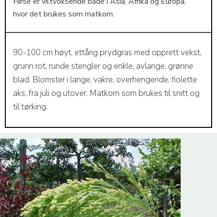
Hirse er viltvoksende både i Asia, Afrika og Europa,
hvor det brukes som matkorn.
90-100 cm høyt, ettårig prydgras med opprett vekst,
grunn rot, runde stengler og enkle, avlange, grønne
blad. Blomster i lange, vakre, overhengende, fiolette
aks, fra juli og utover. Matkorn som brukes til snitt og
til tørking.