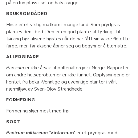
på en lun plass i sol og halvskygge.
BRUKSOMRÅDER
Hirse er et viktig matkorn i mange land. Som prydgras
plantes den i bed. Den er en god plante til tørking. Til
tørking bør aksene høstes når de har fått sin vakre fiolette
farge, men før aksene åpner seg og begynner å blomstre.
ALLERGIFARE
Panicum
er ikke årsak til pollenallergier i Norge. Rapporter
om andre helseproblemer er ikke funnet. Opplysningene er
hentet fra boka «Vennlige og uvennlige planter i vårt
nærmiljø», av Sven-Olov Strandhede.
FORMERING
Formering skjer mest med frø.
SORT
Panicum miliaceum ‘
Violaceum’
er et prydgras med