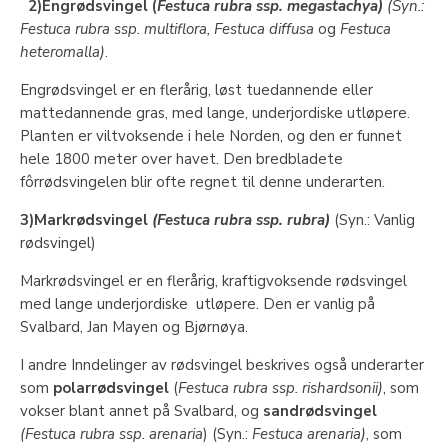
2)Engrødsvingel (
Festuca rubra ssp. megastachya)
(Syn.:
Festuca rubra ssp.
multiflora, Festuca diffusa
og
Festuca
heteromalla)
.
Engrødsvingel er en flerårig, løst tuedannende eller
mattedannende gras, med lange, underjordiske utløpere.
Planten er viltvoksende i hele Norden, og den er funnet
hele 1800 meter over havet. Den bredbladete
fôrrødsvingelen blir ofte regnet til denne underarten.
3)Markrødsvingel
(Festuca rubra ssp. rubra)
(Syn.: Vanlig
rødsvingel)
Markrødsvingel er en flerårig, kraftigvoksende rødsvingel
med lange underjordiske utløpere. Den er vanlig på
Svalbard, Jan Mayen og Bjørnøya.
I andre Inndelinger av rødsvingel beskrives også underarter
som
polarrødsvingel
(
Festuca rubra ssp. rishardsonii)
, som
vokser blant annet på Svalbard, og
sandrødsvingel
(Festuca rubra ssp. arenaria
) (Syn.:
Festuca arenaria)
, som