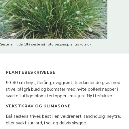
Sesleria nitida (Blå sesleria) Foto: jespersplanteskole.dk
PLANTEBESKRIVELSE
50-80 cm høyt, flerårig, eviggrønt, tuedannende gras med
stive, blågrå blad og blomster med hvite pollenknapper i
svarte, luftige blomstertopper i mai-juni. Nøttefrukter.
VEKSTKRAV OG KLIMASONE
Blå sesleria trives best i en veldrenert, sandholdig, nøytral
eller svakt sur jord, i sol og delvis skygge.