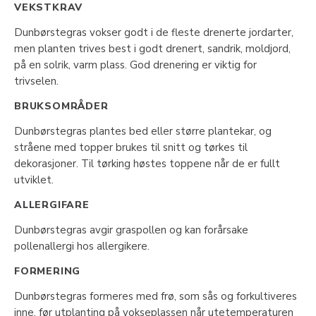
VEKSTKRAV
Dunbørstegras vokser godt i de fleste drenerte jordarter,
men planten trives best i godt drenert, sandrik, moldjord,
på en solrik, varm plass. God drenering er viktig for
trivselen.
BRUKSOMRÅDER
Dunbørstegras plantes bed eller større plantekar, og
stråene med topper brukes til snitt og tørkes til
dekorasjoner. Til tørking høstes toppene når de er fullt
utviklet.
ALLERGIFARE
Dunbørstegras avgir graspollen og kan forårsake
pollenallergi hos allergikere.
FORMERING
Dunbørstegras formeres med frø, som sås og forkultiveres
inne, før utplanting på vokseplassen når utetemperaturen