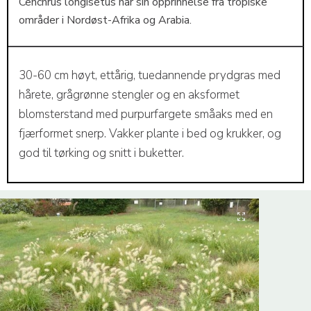
Cenchrus longisetus har sin opprinnelse fra tropiske
områder i Nordøst-Afrika og Arabia.
30-60 cm høyt, ettårig, tuedannende prydgras med
hårete, grågrønne stengler og en aksformet
blomsterstand med purpurfargete småaks med en
fjærformet snerp. Vakker plante i bed og krukker, og
god til tørking og snitt i buketter.