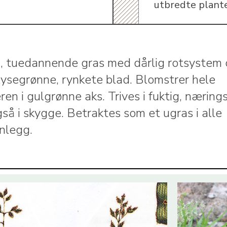
utbredte plante
g, tuedannende gras med dårlig rotsystem
 lysegrønne, rynkete blad. Blomstrer hele
n i gulgrønne aks. Trives i fuktig, nærings
gså i skygge. Betraktes som et ugras i alle
nlegg.