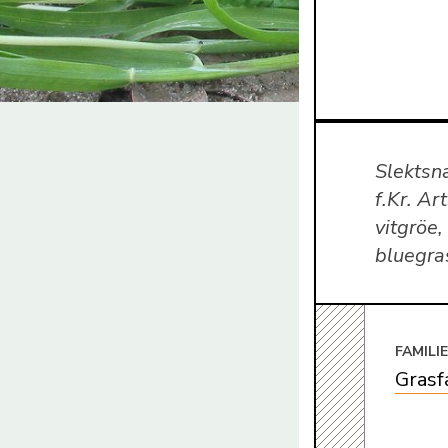
Slektsn
f.Kr. Ar
vitgröe
bluegra
FAMILI
Grasf