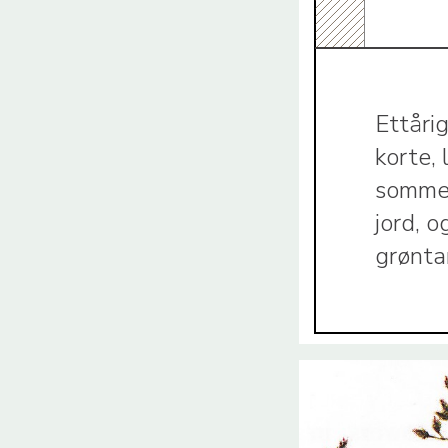
Ettåri
korte,
sommere
jord, o
grønta