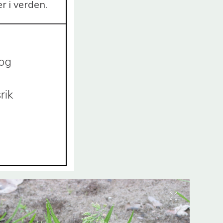
r i verden.
 og
rik