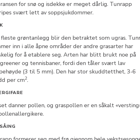
eransen for snø og isdekke er meget dårlig. Tunrapp
ripes svært lett av soppsjukdommer.
K
e fleste grøntanlegg blir den betraktet som ugras. Tun
mer inn i alle åpne områder der andre grasarter har
kelig for å etablere seg. Arten har blitt brukt noe på
greener og tennisbaner, fordi den tåler svært lav
ppehøyde (3 til 5 mm). Den har stor skuddtetthet, 3-6
2
dd per cm
.
ERGIFARE
et danner pollen, og graspollen er en såkalt «versting
pollenallergikere.
SÅING
rapp formerer seg med frø gjennom hele vekstsesong