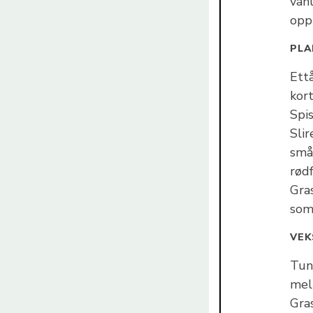
vanl
opp
PLA
Ett
kor
Spis
Slir
små
rød
Gra
som
VEK
Tun
mell
Gra