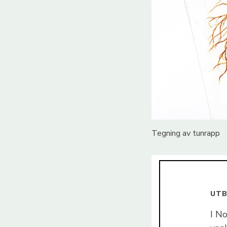
Tegning av tunrapp
UTB
I N