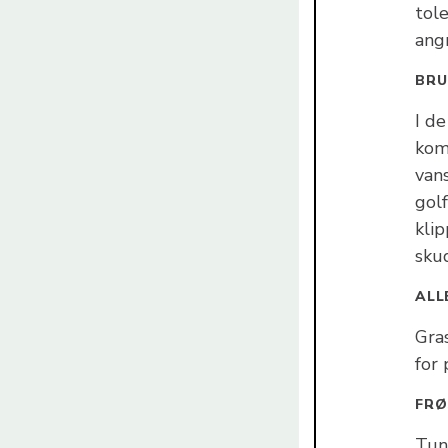
tol
ang
BRU
I d
kom
vans
golf
kli
sku
ALL
Gras
for 
FRØ
Tun