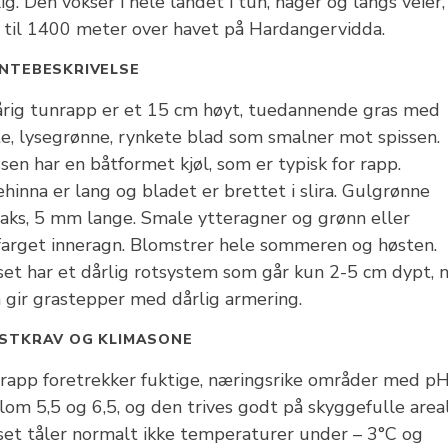
ig. Den vokser i hele landet i tun, hager og langs veier,
 til 1400 meter over havet på Hardangervidda.
NTEBESKRIVELSE
årig tunrapp er et 15 cm høyt, tuedannende gras med
te, lysegrønne, rynkete blad som smalner mot spissen.
sen har en båtformet kjøl, som er typisk for rapp.
ehinna er lang og bladet er brettet i slira. Gulgrønne
aks, 5 mm lange. Smale ytteragner og grønn eller
farget inneragn. Blomstrer hele sommeren og høsten.
set har et dårlig rotsystem som går kun 2-5 cm dypt, 
 gir grastepper med dårlig armering.
STKRAV OG KLIMASONE
rapp foretrekker fuktige, næringsrike områder med p
om 5,5 og 6,5, og den trives godt på skyggefulle areal
set tåler normalt ikke temperaturer under – 3°C og