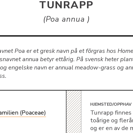
TUNRAPP
Poa annua
avnet Poa er et gresk navn på et fõrgras hos Hom
tsnavnet annua betyr ettårig. På svensk heter plan
, og engelske navn er annual meadow-grass og an
ss.
E
HJEMSTED/OPPHAV
amilien (Poaceae)
Tunrapp finnes i
toårige og flerå
og er en av de 