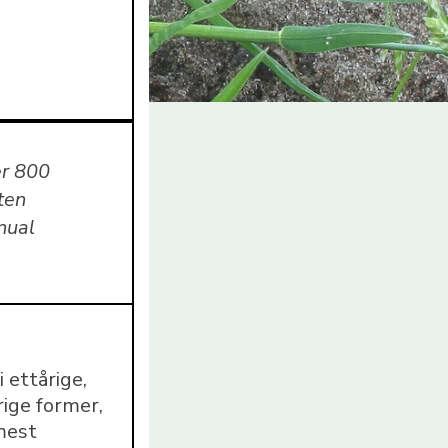
er 800
ten
nual
 ettårige,
rige former,
mest