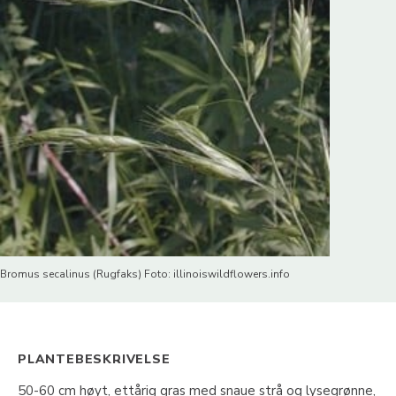
Bromus secalinus (Rugfaks) Foto: illinoiswildflowers.info
PLANTEBESKRIVELSE
50-60 cm høyt, ettårig gras med snaue strå og lysegrønne,