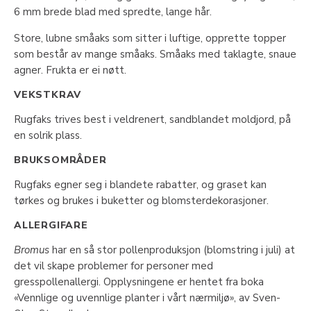
6 mm brede blad med spredte, lange hår.
Store, lubne småaks som sitter i luftige, opprette topper
som består av mange småaks. Småaks med taklagte, snaue
agner. Frukta er ei nøtt.
VEKSTKRAV
Rugfaks trives best i veldrenert, sandblandet moldjord, på
en solrik plass.
BRUKSOMRÅDER
Rugfaks egner seg i blandete rabatter, og graset kan
tørkes og brukes i buketter og blomsterdekorasjoner.
ALLERGIFARE
Bromus
har en så stor pollenproduksjon (blomstring i juli) at
det vil skape problemer for personer med
gresspollenallergi. Opplysningene er hentet fra boka
«Vennlige og uvennlige planter i vårt nærmiljø», av Sven-