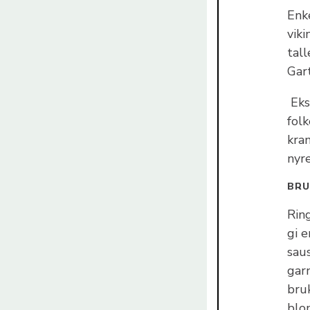
Enke
viki
tall
Gar
Eks
fol
kra
nyr
BRU
Rin
gi e
sau
garn
bruk
blom