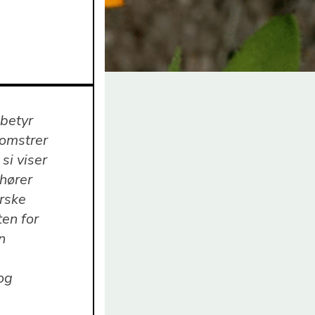
betyr
lomstrer
si viser
lhører
orske
ten for
n
og