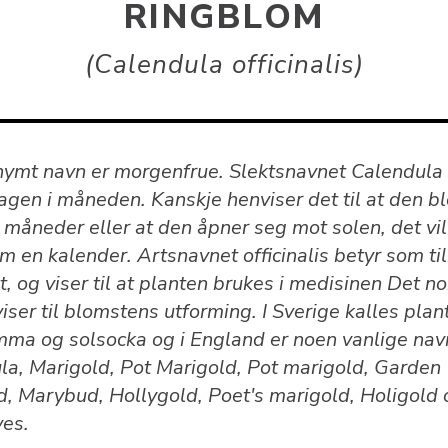
RINGBLOM
Calendula officinalis
nymt navn er morgenfrue. Slektsnavnet Calendula 
agen i måneden. Kanskje henviser det til at den b
måneder eller at den åpner seg mot solen, det vil 
m en kalender. Artsnavnet officinalis betyr som ti
, og viser til at planten brukes i medisinen Det n
iser til blomstens utforming. I Sverige kalles plan
mma og solsocka og i England er noen vanlige nav
la, Marigold, Pot Marigold, Pot marigold, Garden
d, Marybud, Hollygold, Poet's marigold, Holigold 
yes.