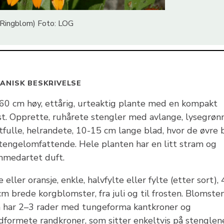
 (Ringblom) Foto: LOG
ANISK BESKRIVELSE
60 cm høy, ettårig, urteaktig plante med en kompakt
st. Opprette, ruhårete stengler med avlange, lysegrøn
tfulle, helrandete, 10-15 cm lange blad, hvor de øvre 
stengelomfattende. Hele planten har en litt stram og
mmedartet duft.
 eller oransje, enkle, halvfylte eller fylte (etter sort), 
m brede korgblomster, fra juli og til frosten. Blomsten
 har 2–3 rader med tungeforma kantkroner og
dformete randkroner, som sitter enkeltvis på stenglen