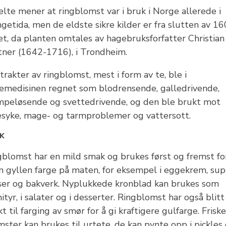
lte mener at ringblomst var i bruk i Norge allerede i
ngetida, men de eldste sikre kilder er fra slutten av 1
et, da planten omtales av hagebruksforfatter Christian
tner (1642-1716), i Trondheim.
trakter av ringblomst, mest i form av te, ble i
kemedisinen regnet som blodrensende, galledrivende,
mpeløsende og svettedrivende, og den ble brukt mot
esyke, mage- og tarmproblemer og vattersott.
K
gblomst har en mild smak og brukes først og fremst for
n gyllen farge på maten, for eksempel i eggekrem, sup
ser og bakverk. Nyplukkede kronblad kan brukes som
ityr, i salater og i desserter. Ringblomst har også blitt
t til farging av smør for å gi kraftigere gulfarge. Friske
ster kan brukes til urtete, de kan pynte opp i pickles