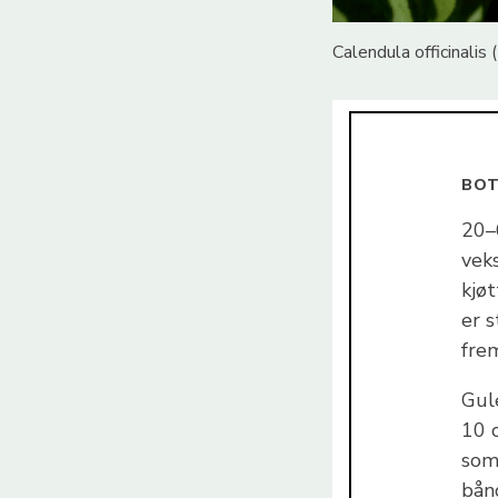
Calendula officinalis
BOT
20–
vek
kjøt
er 
fre
Gule
10 c
som
bån