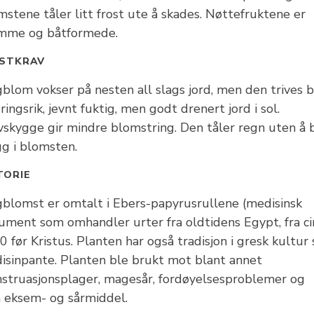
stene tåler litt frost ute å skades. Nøttefruktene er
mme og båtformede.
STKRAV
gblom vokser på nesten all slags jord, men den trives 
ringsrik, jevnt fuktig, men godt drenert jord i sol.
vskygge gir mindre blomstring. Den tåler regn uten å b
gg i blomsten.
TORIE
gblomst er omtalt i Ebers-papyrusrullene (medisinsk
ument som omhandler urter fra oldtidens Egypt, fra ci
 før Kristus. Planten har også tradisjon i gresk kultur
isinpante. Planten ble brukt mot blant annet
struasjonsplager, magesår, fordøyelsesproblemer og
 eksem- og sårmiddel.