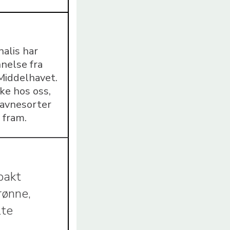
nalis har
nnelse fra
Middelhavet.
ke hos oss,
avnesorter
 fram.
pakt
rønne,
lte