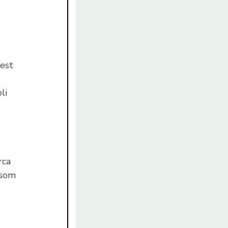
best
li
rca
 som