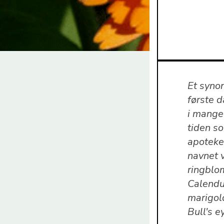
Et syno
første d
i mange 
tiden so
apoteket
navnet v
ringblo
Calendu
marigol
Bull's e