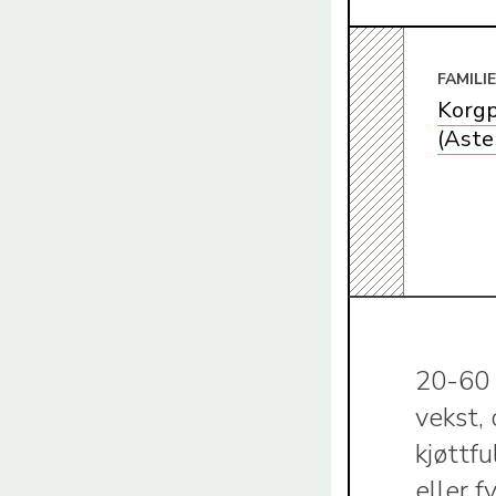
FAMILI
Korgp
(Aste
20-60 
vekst,
kjøttfu
eller f