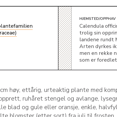
E
HJEMSTED/OPPHAV
lantefamilien
Calendula offici
raceae)
trolig sin oppri
landene rundt 
Arten dyrkes ik
men en rekke n
som er foredlet
cm høy, ettårig, urteaktig plante med kom
 opprett, ruhåret stengel og avlange, lyseg
lle blad og gule eller oransje, enkle, halvfy
ylte blomster (etter sort) fra juli til frosten.