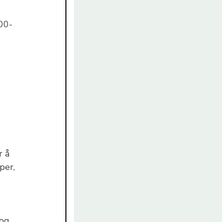
600-
 å
per,
 og