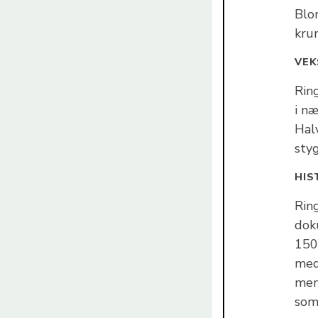
Blom
kru
VEK
Rin
i næ
Hal
sty
HIS
Rin
dok
1500
med
men
som