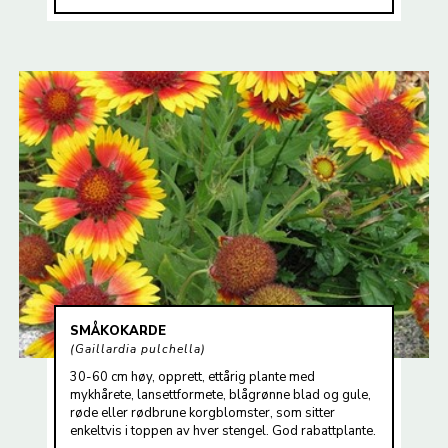
SMÅKOKARDE
Gaillardia pulchella
30-60 cm høy, opprett, ettårig plante med
mykhårete, lansettformete, blågrønne blad og gule,
røde eller rødbrune korgblomster, som sitter
enkeltvis i toppen av hver stengel. God rabattplante.