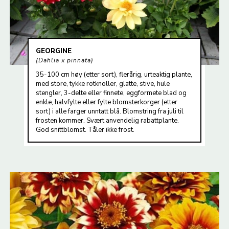
GEORGINE
Dahlia x pinnata
35-100 cm høy (etter sort), flerårig, urteaktig plante,
med store, tykke rotknoller, glatte, stive, hule
stengler, 3-delte eller finnete, eggformete blad og
enkle, halvfylte eller fylte blomsterkorger (etter
sort) i alle farger unntatt blå. Blomstring fra juli til
frosten kommer. Svært anvendelig rabattplante.
God snittblomst. Tåler ikke frost.