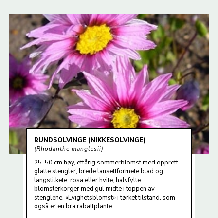
RUNDSOLVINGE (NIKKESOLVINGE)
Rhodanthe manglesii
25-50 cm høy, ettårig sommerblomst med opprett,
glatte stengler, brede lansettformete blad og
langstilkete, rosa eller hvite, halvfylte
blomsterkorger med gul midte i toppen av
stenglene. «Evighetsblomst» i tørket tilstand, som
også er en bra rabattplante.