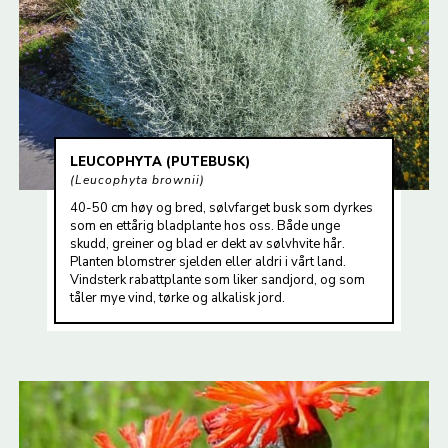
LEUCOPHYTA (PUTEBUSK)
Leucophyta brownii
40-50 cm høy og bred, sølvfarget busk som dyrkes
som en ettårig bladplante hos oss. Både unge
skudd, greiner og blad er dekt av sølvhvite hår.
Planten blomstrer sjelden eller aldri i vårt land.
Vindsterk rabattplante som liker sandjord, og som
tåler mye vind, tørke og alkalisk jord.