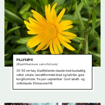
PILLYSØYE
Buphthalmum salicifolium
30-50 cm høy, bladfellende staude med buskaktig
vekst, smale, lansettformete blad og tallrike, gule
korgblomster, fra juni-september. God rabatt- og
snittstaude. Klimasone:H6.