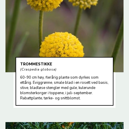
TROMMESTIKKE
Craspedia globosa
60-90 cm høy, flerårig plante som dyrkes som
ettårig. Eviggrønne, smale blad i en rosett ved basis,
stive, bladløse stengler med gule, kulerunde
blomsterkorger i toppene, i juli-september.
Rabattplante, tørke- og snittblomst.