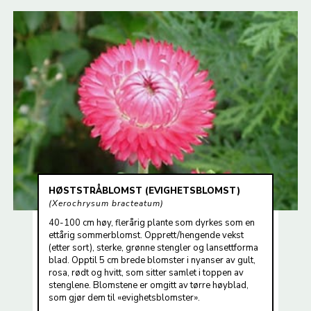
HØSTSTRÅBLOMST (EVIGHETSBLOMST)
Xerochrysum bracteatum
40-100 cm høy, flerårig plante som dyrkes som en
ettårig sommerblomst. Opprett/hengende vekst
(etter sort), sterke, grønne stengler og lansettforma
blad. Opptil 5 cm brede blomster i nyanser av gult,
rosa, rødt og hvitt, som sitter samlet i toppen av
stenglene. Blomstene er omgitt av tørre høyblad,
som gjør dem til «evighetsblomster».