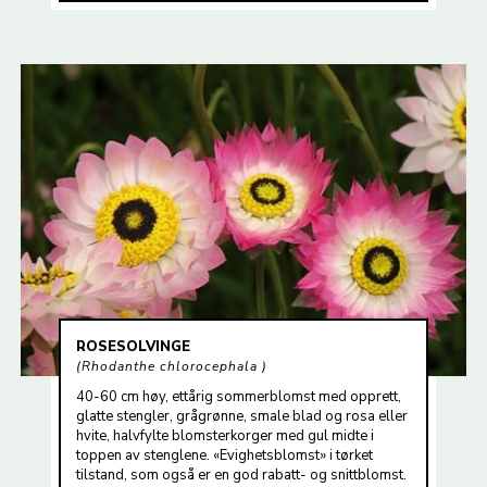
ROSESOLVINGE
Rhodanthe chlorocephala
40-60 cm høy, ettårig sommerblomst med opprett,
glatte stengler, grågrønne, smale blad og rosa eller
hvite, halvfylte blomsterkorger med gul midte i
toppen av stenglene. «Evighetsblomst» i tørket
tilstand, som også er en god rabatt- og snittblomst.