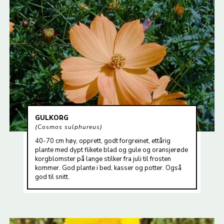
GULKORG
Cosmos sulphureus
40-70 cm høy, opprett, godt forgreinet, ettårig
plante med dypt flikete blad og gule og oransjerøde
korgblomster på lange stilker fra juli til frosten
kommer. God plante i bed, kasser og potter. Også
god til snitt.