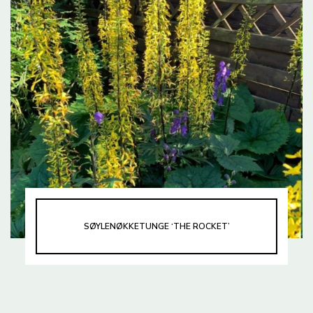
SØYLENØKKETUNGE ‘THE ROCKET’