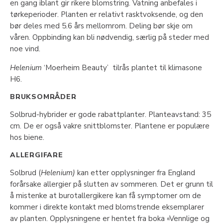
en gang iblant gir rikere blomstring. Vatning anbefales i
tørkeperioder. Planten er relativt rasktvoksende, og den
bør deles med 5.6 års mellomrom. Deling bør skje om
våren. Oppbinding kan bli nødvendig, særlig på steder med
noe vind.
Helenium
‘Moerheim Beauty’ tilrås plantet til klimasone
H6.
BRUKSOMRÅDER
Solbrud-hybrider er gode rabattplanter. Planteavstand: 35
cm. De er også vakre snittblomster. Plantene er populære
hos biene.
ALLERGIFARE
Solbrud (
Helenium)
kan etter opplysninger fra England
forårsake allergier på slutten av sommeren. Det er grunn til
å mistenke at burotallergikere kan få symptomer om de
kommer i direkte kontakt med blomstrende eksemplarer
av planten. Opplysningene er hentet fra boka «Vennlige og