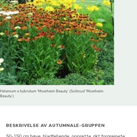
Helenium x hybridum 'Moerheim Beauty’ (Solbrud 'Moerheim
Beauty’)
BESKRIVELSE AV AUTUMNALE-GRUPPEN
50-150 cm høye, bladfellende, opprette, rikt forgreinete