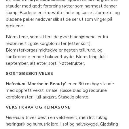
stauder med godt forgreina røtter som nærmest danner
klump. Bladene er skruestilte, hele og lansettformete, og
bladene peker nedover slik at de ser ut som vinger på
greinene.
Blomstene, som sitter i de øvre bladhjørnene, er fra
rødbrune til gule korgblomster (etter sort).
Blomsterkorgas midtskive er nesten trill rund, og
kantkronene er noe bakoverbøyde. Blomstring: Juli-
september, alt etter sort. Nøttefrukter.
SORTSBESKRIVELSE
Helenium
‘Moerheim Beauty’
er en 90 cm høy staude
med opprett vekst, smale, spisse blad og rødbrune
korgblomster i juli-august. Staselig plante.
VEKSTKRAV OG KLIMASONE
Helenium
trives best i en veldrenert, men litt fuktig,
næringsrik og humusrik jord, i sol og halvskygge. Gjødsling