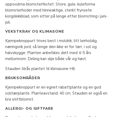
oppsvulma blomsterfestet. Store, gule, kuleforma
blomsterhoder med hinneaktige, sterkt frynsete
korgdekkblad, som sitter på lenge etter blomstring i juni-
juli.
VEKSTKRAV OG KLIMASONE
Kjempeknoppurt trives best i moldrik, litt leirholdig,
næringsrik jord, så lenge den ikke er for tørr, i sol og
halvskygge. Planten anbefales delt med 4-5 års
mellomrom. Deling kan skje både vår og høst.
Stauden tilrås plantet til klimasone H6.
BRUKSOMRÅDER
Kjempeknoppurt er en egnet rabattplante og en god
solitærplante. Planteavstand: 40 cm. Stauden er også en
bra snittblomst.
ALLERGI- OG GIFTFARE