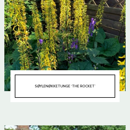
SØYLENØKKETUNGE ‘THE ROCKET’