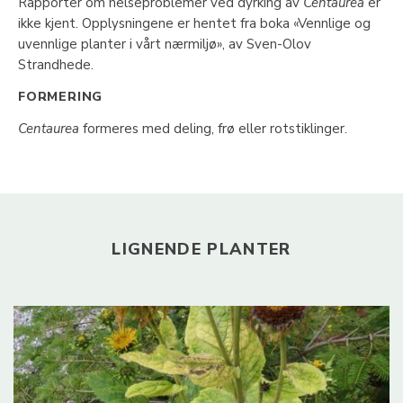
Rapporter om helseproblemer ved dyrking av
Centaurea
er
ikke kjent. Opplysningene er hentet fra boka «Vennlige og
uvennlige planter i vårt nærmiljø», av Sven-Olov
Strandhede.
FORMERING
Centaurea
formeres med deling, frø eller rotstiklinger.
LIGNENDE PLANTER