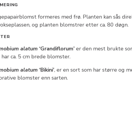
MERING
gepapairblomst formeres med frø. Planten kan sås dire
vokseplassen, og planten blomstrer etter ca. 80 døgn.
RTER
mobium alatum
‘Grandiflorum’
er den mest brukte sor
 har ca. 5 cm brede blomster.
mobium alatum
‘Bikini’
, er en sort som har større og m
orative blomster enn sarten.