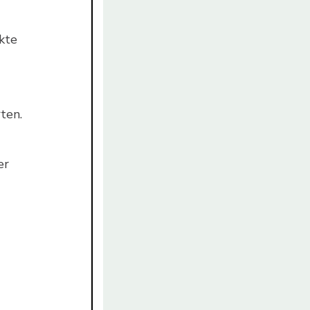
kte
ten.
er