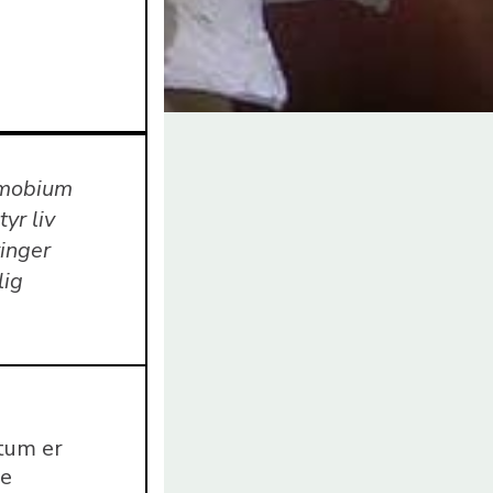
mmobium
yr liv
vinger
lig
tum er
de