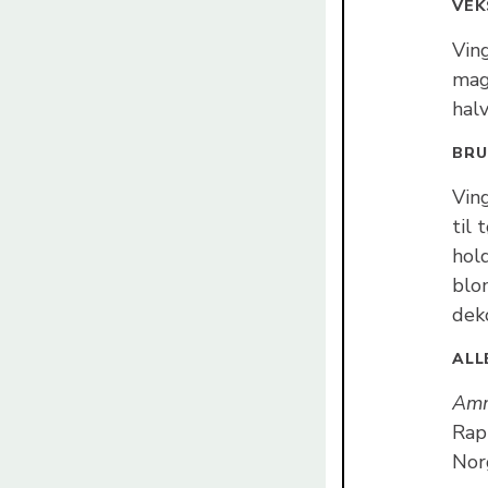
VEK
Vin
mage
halv
BR
Vin
til
hol
blo
deko
ALL
Am
Rap
Norg