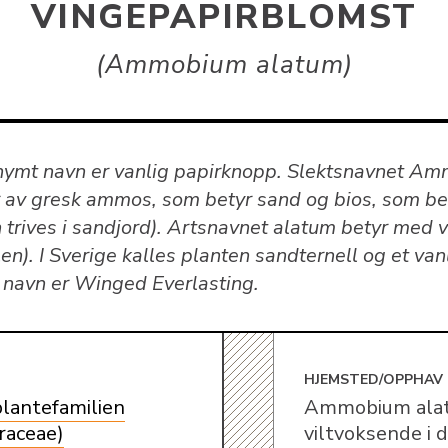
VINGEPAPIRBLOMST
Ammobium alatum
nymt navn er vanlig papirknopp. Slektsnavnet A
av gresk ammos, som betyr sand og bios, som bet
 trives i sandjord). Artsnavnet alatum betyr med 
en). I Sverige kalles planten sandternell og et van
 navn er Winged Everlasting.
E
HJEMSTED/OPPHAV
lantefamilien
Ammobium ala
raceae)
viltvoksende i 