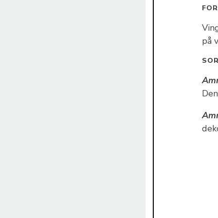
FOR
Vin
på 
SO
Am
Den
Am
dek