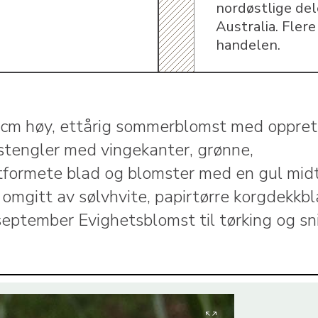
nordøstlige del
Australia. Flere 
handelen.
cm høy, ettårig sommerblomst med oppret
 stengler med vingekanter, grønne,
tformete blad og blomster med en gul midt
 omgitt av sølvhvite, papirtørre korgdekkbl
l september Evighetsblomst til tørking og sni