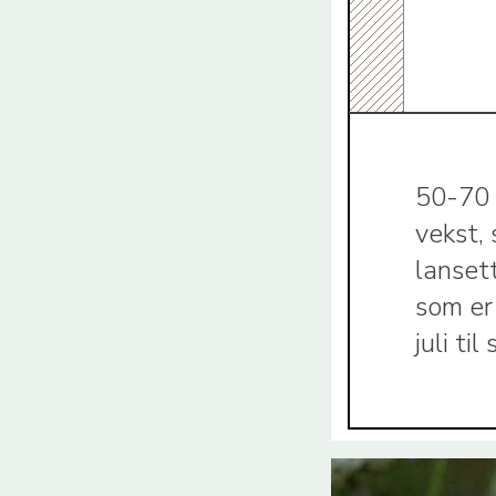
50-70 
vekst,
lanset
som er
juli ti