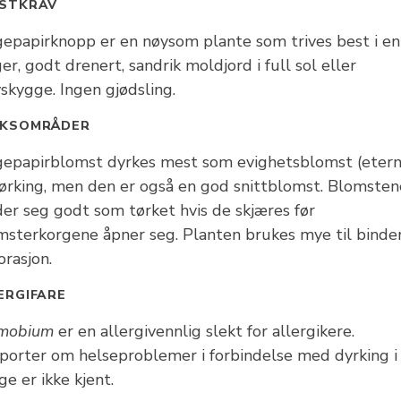
STKRAV
gepapirknopp er en nøysom plante som trives best i en
r, godt drenert, sandrik moldjord i full sol eller
skygge. Ingen gjødsling.
UKSOMRÅDER
gepapirblomst dyrkes mest som evighetsblomst (etern
 tørking, men den er også en god snittblomst. Blomsten
der seg godt som tørket hvis de skjæres før
msterkorgene åpner seg. Planten brukes mye til binder
rasjon.
ERGIFARE
mobium
er en allergivennlig slekt for allergikere.
porter om helseproblemer i forbindelse med dyrking i
e er ikke kjent.