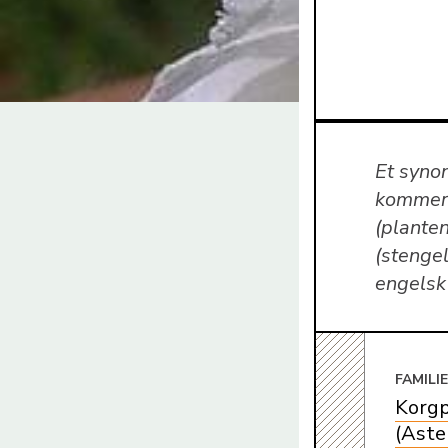
Et syno
kommer 
(planten
(stengel
engelsk
FAMILI
Korgp
(Aste