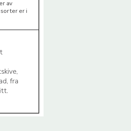
er av
sorter er i
t
skive,
ad, fra
tt.