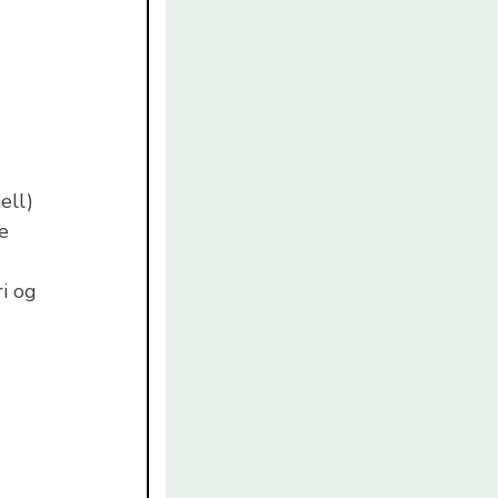
ell)
e
i og