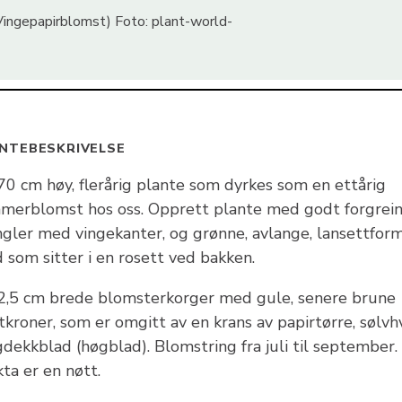
ngepapirblomst) Foto: plant-world-
NTEBESKRIVELSE
70 cm høy, flerårig plante som dyrkes som en ettårig
merblomst hos oss. Opprett plante med godt forgrei
ngler med vingekanter, og grønne, avlange, lansettfor
 som sitter i en rosett ved bakken.
 2,5 cm brede blomsterkorger med gule, senere brune
kroner, som er omgitt av en krans av papirtørre, sølvh
dekkblad (høgblad). Blomstring fra juli til september.
ta er en nøtt.