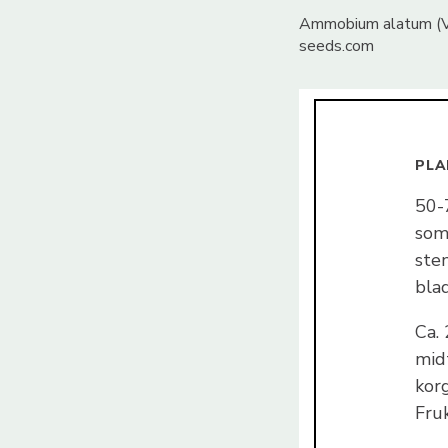
Ammobium alatum (Vi
seeds.com
PLA
50-
som
ste
blad
Ca.
midt
korg
Fruk